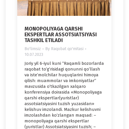
MONOPOLIYAGA QARSHI
EKSPERTLAR ASSOTSIATSIYASI
TASHKIL ETILADI
Bo'limsiz
By
Raqobat qo'mitasi
10.07.2023
Joriy yil 6-iyul kuni “Raqamli bozorlarda
raqobat to’g’risidagi qonunni qo’llash
va isteʼmolchilar huquqlarini himoya
qilish: muammolar va imkoniyatlar”
mavzusida o’tkazilgan xalqaro
konferensiya doirasida «Monopoliyaga
qarshi ekspertlar(yuristlar)
assotsiatsiyasini tuzish yuzasidan»
kelishuv imzolandi. Mazkur kelishuvni
imzolashdan ko‘zlangan maqsad: –
monopoliyaga qarshi ekspertlar
(yuristlar) Assotsiatsiyasini tuzish; –