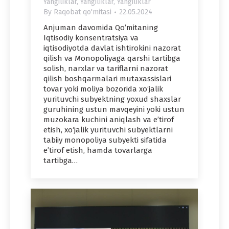
Yangiliklar
,
Yangiliklar
,
Yangiliklar
By
Raqobat qo'mitasi
22.05.2024
Anjuman davomida Qo’mitaning
Iqtisodiy konsentratsiya va
iqtisodiyotda davlat ishtirokini nazorat
qilish va Monopoliyaga qarshi tartibga
solish, narxlar va tariflarni nazorat
qilish boshqarmalari mutaxassislari
tovar yoki moliya bozorida xo‘jalik
yurituvchi subyektning yoxud shaxslar
guruhining ustun mavqeyini yoki ustun
muzokara kuchini aniqlash va e’tirof
etish, xo‘jalik yurituvchi subyektlarni
tabiiy monopoliya subyekti sifatida
e’tirof etish, hamda tovarlarga
tartibga…