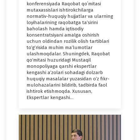
konferensiyada Raqobat qoʻmitasi
mutaxassislari ishtirokchilarga
normativ-huquqiy hujjatlar va ularning
loyihalarining raqobatga ta’sirini
baholash hamda iqtisodiy
konsentratsiyani amalga oshirish
uchun oldindan rozilik olish tartiblari
to’g’risida muhim ma’lumotlar
ulashmoqdalar. Shuningdek, Raqobat
qo‘mitasi huzuridagi Mustaqil
monopoliyaga qarshi ekspertlar
kengashi a’zolari sohadagi dolzarb
huquqiy masalalar yuzasidan o’z fikr-
mulohazalarini bildirib, tadbirda faol
ishtirok etishmoqda. Xususan,
Ekspertlar kengashi…