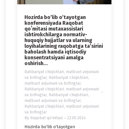
Hozirda bo’lib o’tayotgan
konferensiyada Raqobat
qoʻmitasi mutaxassislari
ishtirokchilarga normativ-
huquqiy hujjatlar va ularning
loyihalarining raqobatga ta’sirini
baholash hamda iqtisodiy
konsentratsiyani amalga
oshirish…
Rahbariyat chiqishlari, matbuot anjumani
va brifinglar
,
Rahbariyat chiqishlari,
matbuot anjumani va brifinglar
,
Rahbariyat chiqishlari, matbuot anjumani
va brifinglar
,
Rahbariyat chiqishlari,
matbuot anjumani va brifinglar
,
Rahbariyat chiqishlari, matbuot anjumani
va brifinglar
By
Raqobat qo'mitasi
22.05.2024
Hozirda bo’lib o’tayotgan