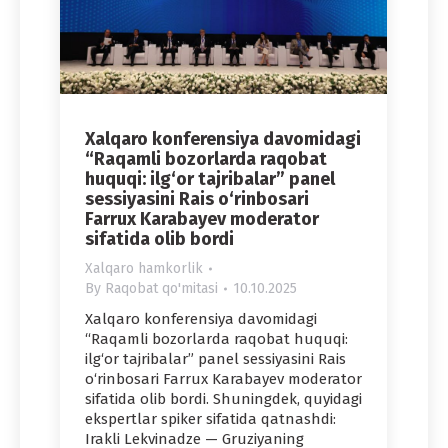
Xalqaro konferensiya davomidagi
“Raqamli bozorlarda raqobat
huquqi: ilg‘or tajribalar” panel
sessiyasini Rais o‘rinbosari
Farrux Karabayev moderator
sifatida olib bordi
Xalqaro hamkorlik
By
Raqobat qo'mitasi
10.10.2025
Xalqaro konferensiya davomidagi
“Raqamli bozorlarda raqobat huquqi:
ilg‘or tajribalar” panel sessiyasini Rais
o‘rinbosari Farrux Karabayev moderator
sifatida olib bordi. Shuningdek, quyidagi
ekspertlar spiker sifatida qatnashdi:
Irakli Lekvinadze — Gruziyaning