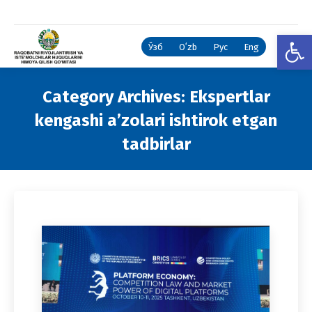
Open
Ўзб
Oʻzb
Рус
Eng
Category Archives:
Ekspertlar
kengashi a’zolari ishtirok etgan
tadbirlar
You are here: