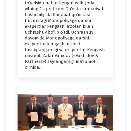
to’g’risida habar bergan edik. Joriy
yilning 2-aprel kuni Qo’mita rahbariyati
boshchiligida Raqobat qo’mitasi
huzuridagi Monopoliyaga qarshi
ekspertlar kengashi a’zolari bilan
uchrashuv bo’lib o’tdi. Uchrashuv
davomida Monopoliyaga qarshi
ekspertlar kengashi nizomi
tasdiqlanganligi va ekspertlar Kengash
raisi etib Zafar Vahidov («Vakhidov &
Partners») saylanganligi ma’lumot
o’rnida…