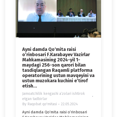
Ayni damda Qo‘mita raisi
o’rinbosari F.Karabayev Vazirlar
Mahkamasining 2024-yil 1-
maydagi 256-son qarori bilan
tasdiqlangan Raqamli platforma
operatorining ustun mavqeyini va
ustun muzokara kuchini e’tirof
etish…
Jamoatchilik kengashi aʼzolari ishtirok
etgan tadbirlar
By
Raqobat qo'mitasi
22.05.2024
Ayni damda Qo‘mita raisi o’rinbosari