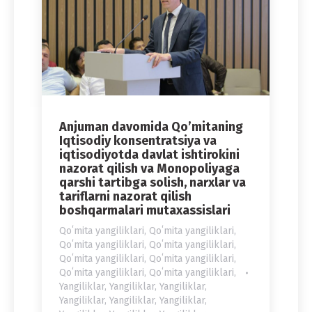
Anjuman davomida Qo’mitaning
Iqtisodiy konsentratsiya va
iqtisodiyotda davlat ishtirokini
nazorat qilish va Monopoliyaga
qarshi tartibga solish, narxlar va
tariflarni nazorat qilish
boshqarmalari mutaxassislari
Qoʻmita yangiliklari
,
Qoʻmita yangiliklari
,
Qoʻmita yangiliklari
,
Qoʻmita yangiliklari
,
Qoʻmita yangiliklari
,
Qoʻmita yangiliklari
,
Qoʻmita yangiliklari
,
Qoʻmita yangiliklari
,
Yangiliklar
,
Yangiliklar
,
Yangiliklar
,
Yangiliklar
,
Yangiliklar
,
Yangiliklar
,