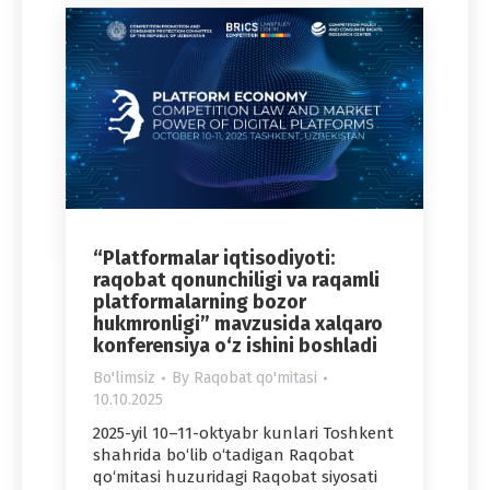
“Platformalar iqtisodiyoti:
raqobat qonunchiligi va raqamli
platformalarning bozor
hukmronligi” mavzusida xalqaro
konferensiya o‘z ishini boshladi
Bo'limsiz
By
Raqobat qo'mitasi
10.10.2025
2025-yil 10–11-oktyabr kunlari Toshkent
shahrida bo‘lib o‘tadigan Raqobat
qo‘mitasi huzuridagi Raqobat siyosati