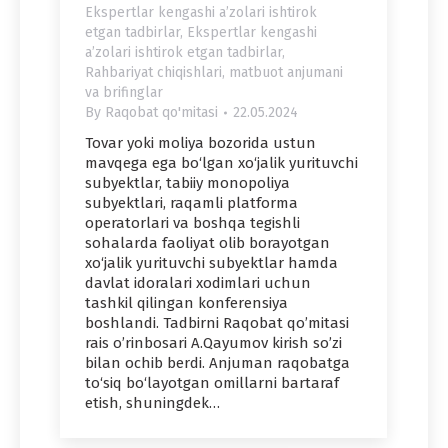
Ekspertlar kengashi a’zolari ishtirok
etgan tadbirlar
,
Ekspertlar kengashi
a’zolari ishtirok etgan tadbirlar
,
Rahbariyat chiqishlari, matbuot anjumani
va brifinglar
By
Raqobat qo'mitasi
22.05.2024
Tovar yoki moliya bozorida ustun
mavqega ega bo‘lgan xo‘jalik yurituvchi
subyektlar, tabiiy monopoliya
subyektlari, raqamli platforma
operatorlari va boshqa tegishli
sohalarda faoliyat olib borayotgan
xo‘jalik yurituvchi subyektlar hamda
davlat idoralari xodimlari uchun
tashkil qilingan konferensiya
boshlandi. Tadbirni Raqobat qo’mitasi
rais o’rinbosari A.Qayumov kirish so’zi
bilan ochib berdi. Anjuman raqobatga
to‘siq bo‘layotgan omillarni bartaraf
etish, shuningdek…