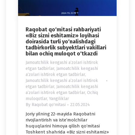
Raqobat qo‘mitasi rahbariyati
«Biz sizni eshitamiz» loyihasi
doirasida turli yo‘nalishdagi
tadbirkorlik subyektlari vakillari
bilan ochiq muloqot o‘tkazdi
Jamoatchilik kengashi aʼzolari ishtirok
etgan tadbirlar
,
Jamoatchilik kengashi
aʼzolari ishtirok etgan tadbirlar
,
Jamoatchilik kengashi aʼzolari ishtirok
etgan tadbirlar
,
Jamoatchilik kengashi
aʼzolari ishtirok etgan tadbirlar
,
Ochiq
muloqotlar
,
Yangiliklar
By
Raqobat qo'mitasi
22.05.2024
Joriy yilning 22-mayida Raqobatni
rivojlantirish va iste’molchilar
huquqlarini himoya qilish qo‘mitasi
Toshkent shahrida «Biz sizni eshitamiz»