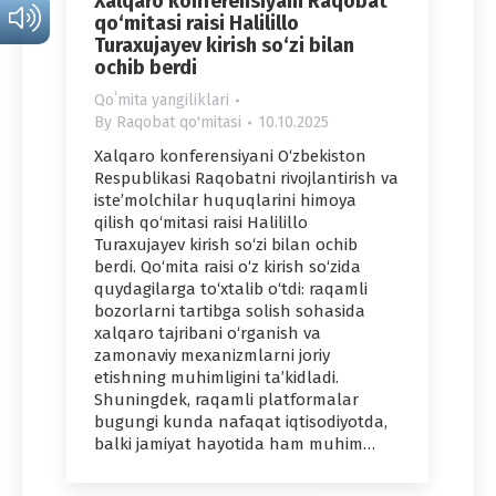
Xalqaro konferensiyani Raqobat
qo‘mitasi raisi Halilillo
Turaxujayev kirish so‘zi bilan
ochib berdi
Qoʻmita yangiliklari
By
Raqobat qo'mitasi
10.10.2025
Xalqaro konferensiyani O‘zbekiston
Respublikasi Raqobatni rivojlantirish va
iste’molchilar huquqlarini himoya
qilish qo‘mitasi raisi Halilillo
Turaxujayev kirish so‘zi bilan ochib
berdi. Qo‘mita raisi o‘z kirish so‘zida
quydagilarga to‘xtalib o‘tdi: raqamli
bozorlarni tartibga solish sohasida
xalqaro tajribani o‘rganish va
zamonaviy mexanizmlarni joriy
etishning muhimligini ta’kidladi.
Shuningdek, raqamli platformalar
bugungi kunda nafaqat iqtisodiyotda,
balki jamiyat hayotida ham muhim…