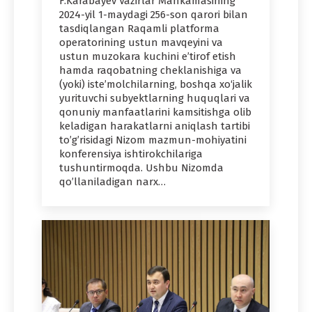
F.Karabayev Vazirlar Mahkamasining
2024-yil 1-maydagi 256-son qarori bilan
tasdiqlangan Raqamli platforma
operatorining ustun mavqeyini va
ustun muzokara kuchini e’tirof etish
hamda raqobatning cheklanishiga va
(yoki) iste’molchilarning, boshqa xo‘jalik
yurituvchi subyektlarning huquqlari va
qonuniy manfaatlarini kamsitishga olib
keladigan harakatlarni aniqlash tartibi
to’g’risidagi Nizom mazmun-mohiyatini
konferensiya ishtirokchilariga
tushuntirmoqda. Ushbu Nizomda
qo’llaniladigan narx…