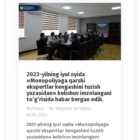
2023-yilning iyul oyida
«Monopoliyaga qarshi
ekspertlar kengashini tuzish
yuzasidan» kelishuv imzolangani
to’g’risida habar bergan edik.
Bo'limsiz
By
Raqobat qo'mitasi
02.04.2024
2023-yilning iyul oyida «Monopoliyaga
qarshi ekspertlar kengashini tuzish
yuzasidan» kelishuv imzolangani