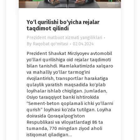
Yo‘l qurilishi bo‘yicha rejalar
taqdimot qilindi
Prezident matbuot xizmati yangiliklari
By
Raqobat qo'mitasi
02.04.2024
Prezident Shavkat Mirziyoyev avtomobil
yo‘llari qurilishiga oid rejalar taqdimoti
bilan tanishdi. Mamlakatimizda xalqaro
va mahalliy yo‘llar tarmog‘ini
rivojlantirish, transportlar harakatiga
qulaylik yaratish maqsadida ko‘plab
loyihalar ishlab chiqilgan. Jumladan,
Osiyo taraqqiyot banki ishtirokida
“Sement-beton qoplamali ichki yo‘llarni
qurish” loyihasi ko‘zda tutilgan. Loyiha
doirasida Qoraqalpog‘iston
Respublikasi va viloyatlardagi 86 ta
tumanda, 770 mingdan ziyod aholi
istiqomat qiladigan…