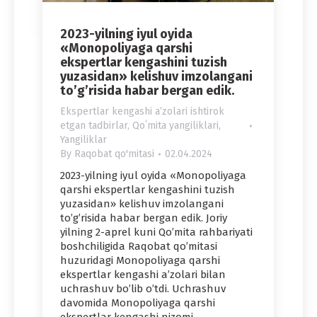
2023-yilning iyul oyida
«Monopoliyaga qarshi
ekspertlar kengashini tuzish
yuzasidan» kelishuv imzolangani
to’g’risida habar bergan edik.
Ekspertlar kengashi a’zolari ishtirok
etgan tadbirlar
,
Qoʻmita yangiliklari
,
Yangiliklar
By
Raqobat qo'mitasi
02.04.2024
2023-yilning iyul oyida «Monopoliyaga
qarshi ekspertlar kengashini tuzish
yuzasidan» kelishuv imzolangani
to’g’risida habar bergan edik. Joriy
yilning 2-aprel kuni Qo’mita rahbariyati
boshchiligida Raqobat qo’mitasi
huzuridagi Monopoliyaga qarshi
ekspertlar kengashi a’zolari bilan
uchrashuv bo’lib o’tdi. Uchrashuv
davomida Monopoliyaga qarshi