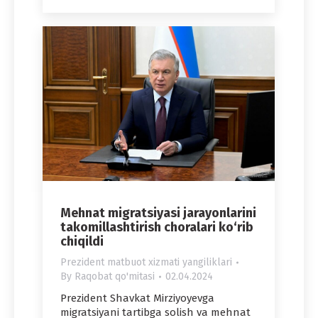
Mehnat migratsiyasi jarayonlarini
takomillashtirish choralari ko‘rib
chiqildi
Prezident matbuot xizmati yangiliklari
By
Raqobat qo'mitasi
02.04.2024
Prezident Shavkat Mirziyoyevga
migratsiyani tartibga solish va mehnat