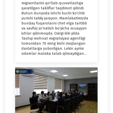
migrantlarini qo‘llab-quvvatlashga
qaratilgan takliflar taqdimot qilindi.
Butun dunyoda ishchi kuchi ko‘chib
yurishi tabiiy jarayon. Mamlakatimizda
bunday fuqarolarni chet elga tartibli
va xavfsiz jo‘natish bo‘yicha muayyan
ishlar qilinmoqda. Oxirgi ikki yilda
Tashqi mehnat migratsiyasi agentligi
tomonidan 70 ming kishi rivojlangan
davlatlarga yuborilgan. Lekin ayrim
odamlar malaka talab qilmaydigan…