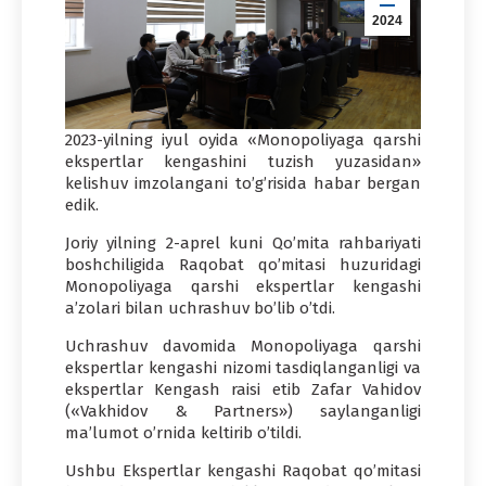
2024
2023-yilning iyul oyida «Monopoliyaga qarshi
ekspertlar kengashini tuzish yuzasidan»
kelishuv imzolangani to’g’risida habar bergan
edik.
Joriy yilning 2-aprel kuni Qo’mita rahbariyati
boshchiligida Raqobat qo’mitasi huzuridagi
Monopoliyaga qarshi ekspertlar kengashi
a’zolari bilan uchrashuv bo’lib o’tdi.
Uchrashuv davomida Monopoliyaga qarshi
ekspertlar kengashi nizomi tasdiqlanganligi va
ekspertlar Kengash raisi etib Zafar Vahidov
(«Vakhidov & Partners») saylanganligi
ma’lumot o’rnida keltirib o’tildi.
Ushbu Ekspertlar kengashi Raqobat qo’mitasi