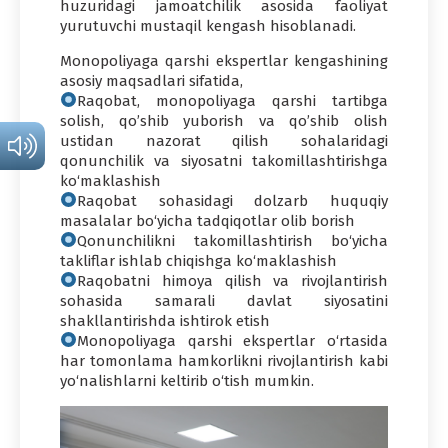
huzuridagi jamoatchilik asosida faoliyat
yurutuvchi mustaqil kengash hisoblanadi.
Monopoliyaga qarshi ekspertlar kengashining
asosiy maqsadlari sifatida,
Raqobat, monopoliyaga qarshi tartibga
solish, qo’shib yuborish va qo’shib olish
ustidan nazorat qilish sohalaridagi
qonunchilik va siyosatni takomillashtirishga
ko‘maklashish
Raqobat sohasidagi dolzarb huquqiy
masalalar bo‘yicha tadqiqotlar olib borish
Qonunchilikni takomillashtirish bo‘yicha
takliflar ishlab chiqishga ko‘maklashish
Raqobatni himoya qilish va rivojlantirish
sohasida samarali davlat siyosatini
shakllantirishda ishtirok etish
Monopoliyaga qarshi ekspertlar o‘rtasida
har tomonlama hamkorlikni rivojlantirish kabi
yo‘nalishlarni keltirib o‘tish mumkin.