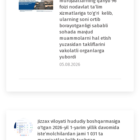
murojaatlarning qariyb 96
foizi nodavlat ta’lim
xizmatlariga to‘g‘ri kelib,
ularning soni ortib
borayotganligi sababli
sohada mavjud
muammolarni hal etish
yuzasidan takliflarini
vakolatli organlarga
yubordi
05.08.2026
Jizzax viloyati hududiy boshqarmasiga
o‘tgan 2026-yil 1-yarim yillik davomida
iste’molchilardan jami 1 031 ta
murojaatlar kelib tushgan