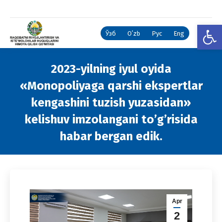
Open
Ўзб
Oʻzb
Рус
Eng
2023-yilning iyul oyida
«Monopoliyaga qarshi ekspertlar
kengashini tuzish yuzasidan»
kelishuv imzolangani to’g’risida
habar bergan edik.
You are here:
Apr
2