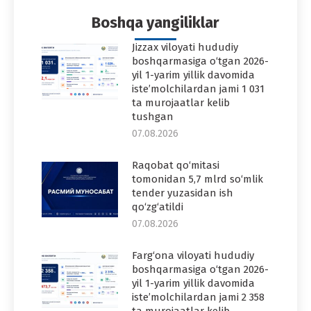
Boshqa yangiliklar
Jizzax viloyati hududiy
boshqarmasiga o‘tgan 2026-
yil 1-yarim yillik davomida
iste’molchilardan jami 1 031
ta murojaatlar kelib
tushgan
07.08.2026
Raqobat qo‘mitasi
tomonidan 5,7 mlrd so‘mlik
tender yuzasidan ish
qo‘zg‘atildi
07.08.2026
Farg‘ona viloyati hududiy
boshqarmasiga o‘tgan 2026-
yil 1-yarim yillik davomida
iste’molchilardan jami 2 358
ta murojaatlar kelib