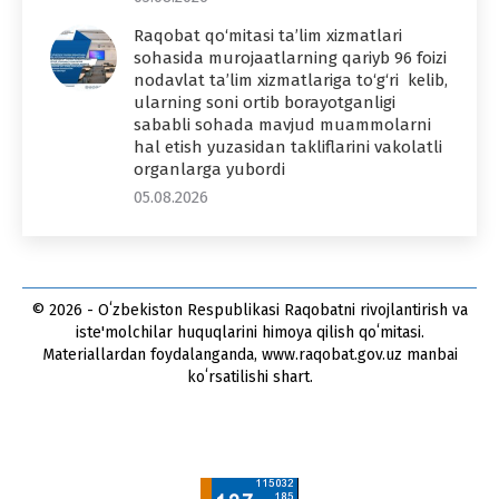
Raqobat qo‘mitasi ta’lim xizmatlari
sohasida murojaatlarning qariyb 96 foizi
nodavlat ta’lim xizmatlariga to‘g‘ri kelib,
ularning soni ortib borayotganligi
sababli sohada mavjud muammolarni
hal etish yuzasidan takliflarini vakolatli
organlarga yubordi
05.08.2026
© 2026 - Oʻzbekiston Respublikasi Raqobatni rivojlantirish va
iste'molchilar huquqlarini himoya qilish qoʻmitasi.
Materiallardan foydalanganda, www.raqobat.gov.uz manbai
koʻrsatilishi shart.