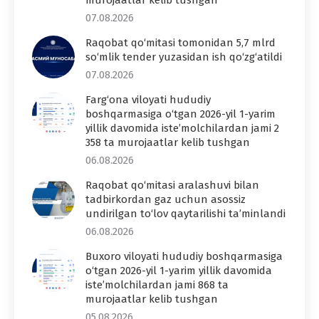
07.08.2026
Raqobat qo‘mitasi tomonidan 5,7 mlrd
so‘mlik tender yuzasidan ish qo‘zg‘atildi
07.08.2026
Farg‘ona viloyati hududiy
boshqarmasiga o‘tgan 2026-yil 1-yarim
yillik davomida iste’molchilardan jami 2
358 ta murojaatlar kelib tushgan
06.08.2026
Raqobat qo‘mitasi aralashuvi bilan
tadbirkordan gaz uchun asossiz
undirilgan to‘lov qaytarilishi ta’minlandi
06.08.2026
Buxoro viloyati hududiy boshqarmasiga
o‘tgan 2026-yil 1-yarim yillik davomida
iste’molchilardan jami 868 ta
murojaatlar kelib tushgan
05.08.2026