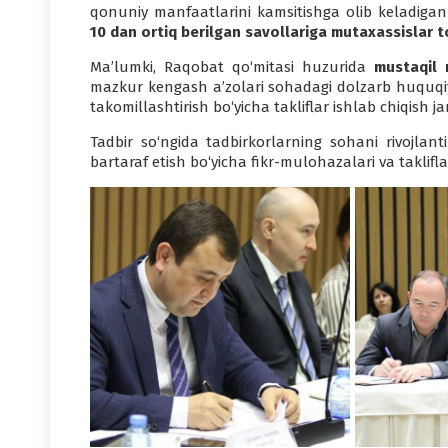
qonuniy manfaatlarini kamsitishga olib keladigan 
10 dan ortiq berilgan savollariga mutaxassislar to
Ma’lumki, Raqobat qo‘mitasi huzurida
mustaqil 
mazkur kengash a’zolari sohadagi dolzarb huquqiy 
takomillashtirish bo‘yicha takliflar ishlab chiqish j
Tadbir so‘ngida tadbirkorlarning sohani rivojlan
bartaraf etish bo‘yicha fikr-mulohazalari va taklifl