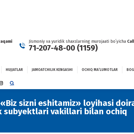
HUJJATLAR
JAMOATCHILIK KENGASHI
OCHIQ MAʼLUMOTLAR
GʻLANISH
raqami
Jismoniy va yuridik shaxslarning murojaati boʻyicha
Cal
71-207-48-00 (1159)
HUJJATLAR
JAMOATCHILIK KENGASHI
OCHIQ MAʼLUMOTLAR
BOG
TTER
INSTAGRAM
E
PAGE
NS
OPENS
«Biz sizni eshitamiz» loyihasi doir
IN
k subyektlari vakillari bilan ochiq
NEW
DOW
WINDOW