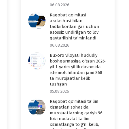
06.08.2026
Raqobat qo‘mitasi
aralashuvi bilan
tadbirkordan gaz uchun
asossiz undirilgan to‘lov
qaytarilishi ta’minlandi
06.08.2026
Buxoro viloyati hududiy
boshqarmasiga o‘tgan 2026-
yil 1-yarim yillik davomida
iste’molchilardan jami 868
ta murojaatlar kelib
tushgan
05.08.2026
Raqobat qo‘mitasi ta’lim
xizmatlari sohasida
murojaatlarning qariyb 96
foizi nodavlat ta’lim
xizmatlariga to‘g‘ri kelib,