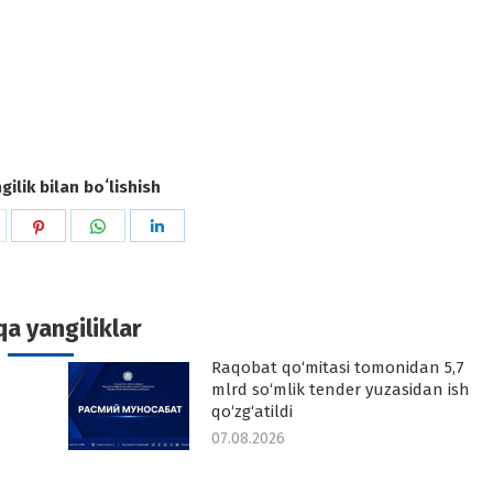
ilik bilan boʻlishish
hare
Share
Share
Share
n
on
on
on
k
witter
Pinterest
WhatsApp
LinkedIn
a yangiliklar
Raqobat qo‘mitasi tomonidan 5,7
-
mlrd so‘mlik tender yuzasidan ish
qo‘zg‘atildi
07.08.2026