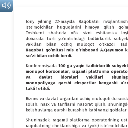
Joriy yilning 22-mayida Raqobatni rivojlantiris
iste’molchilar huquqlarini himoya qilish qo‘mi
Toshkent shahrida «Biz sizni eshitamiz» loyi
doirasida turli yo‘nalishdagi tadbirkorlik subyekt
vakillari bilan ochiq muloqot o‘tkazdi. Tadb
Raqobat qo‘mitasi rais o‘rinbosari A.Qayumov ki
so‘zi bilan ochib berdi.
Konferensiyada
100 ga yaqin tadbirkorlik subyektl
monopol korxonalar, raqamli platforma operator
va davlat idoralari vakillari shuning
monopoliyaga qarshi ekspertlar kengashi a’zo
taklif etildi.
Biznes va davlat organlari ochiq muloqoti doirasid
solish, narx va tariflarni nazorat qilish, shuningde
kelishuvlarga qarshi kurashish kabi yangi qoidalar
Shuningdek, raqamli platforma operatorining us
raqobatning cheklanishiga va (yoki) iste’molchila