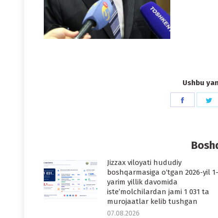
Ushbu yang
Share
S
on
o
Faceboo
T
Boshq
Jizzax viloyati hududiy
boshqarmasiga o‘tgan 2026-yil 1
yarim yillik davomida
iste’molchilardan jami 1 031 ta
murojaatlar kelib tushgan
07.08.2026