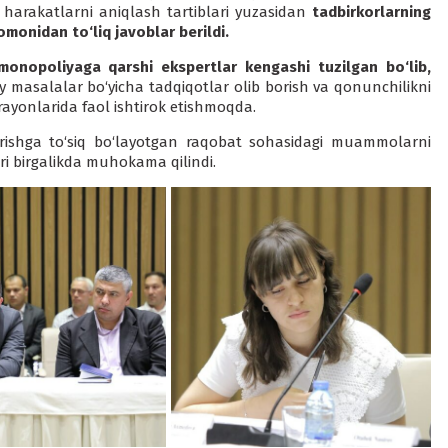
harakatlarni aniqlash tartiblari yuzasidan
tadbirkorlarning
monidan to‘liq javoblar berildi.
monopoliyaga qarshi ekspertlar kengashi tuzilgan bo‘lib,
masalalar bo‘yicha tadqiqotlar olib borish va qonunchilikni
arayonlarida faol ishtirok etishmoqda.
tirishga to‘siq bo‘layotgan raqobat sohasidagi muammolarni
ari birgalikda muhokama qilindi.