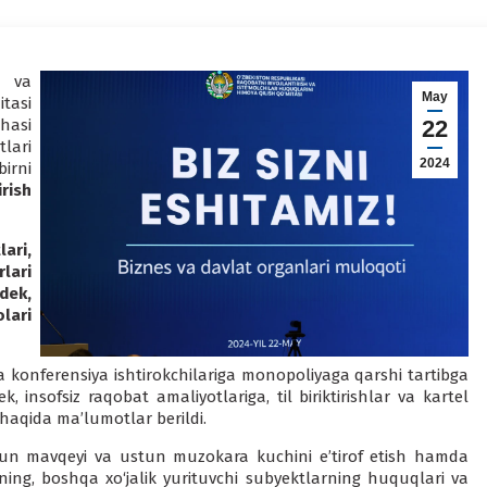
h va
May
tasi
hasi
22
lari
2024
irni
rish
ari,
lari
dek,
lari
a konferensiya ishtirokchilariga monopoliyaga qarshi tartibga
k, insofsiz raqobat amaliyotlariga, til biriktirishlar va kartel
 haqida ma’lumotlar berildi.
tun mavqeyi va ustun muzokara kuchini e’tirof etish hamda
rning, boshqa xo‘jalik yurituvchi subyektlarning huquqlari va