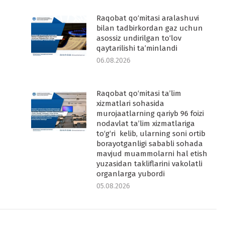
Raqobat qo‘mitasi aralashuvi
-
bilan tadbirkordan gaz uchun
asossiz undirilgan to‘lov
qaytarilishi ta’minlandi
06.08.2026
Raqobat qo‘mitasi ta’lim
-
xizmatlari sohasida
murojaatlarning qariyb 96 foizi
nodavlat ta’lim xizmatlariga
to‘g‘ri kelib, ularning soni ortib
borayotganligi sababli sohada
mavjud muammolarni hal etish
yuzasidan takliflarini vakolatli
organlarga yubordi
05.08.2026