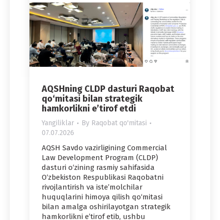
AQSHning CLDP dasturi Raqobat
qo‘mitasi bilan strategik
hamkorlikni e’tirof etdi
Yangiliklar
By
Raqobat qo'mitasi
07.07.2026
AQSH Savdo vazirligining Commercial
Law Development Program (CLDP)
dasturi o‘zining rasmiy sahifasida
O‘zbekiston Respublikasi Raqobatni
rivojlantirish va iste’molchilar
huquqlarini himoya qilish qo‘mitasi
bilan amalga oshirilayotgan strategik
hamkorlikni e’tirof etib, ushbu