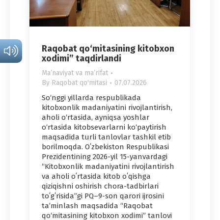
Raqobat qo‘mitasining kitobxon
xodimi” taqdirlandi
Maʼnaviyat va maʼrifat
By
Raqobat qo'mitasi
07.07.2026
So‘nggi yillarda respublikada
kitobxonlik madaniyatini rivojlantirish,
aholi o‘rtasida, ayniqsa yoshlar
o‘rtasida kitobsevarlarni ko‘paytirish
maqsadida turli tanlovlar tashkil etib
borilmoqda. Oʻzbekiston Respublikasi
Prezidentining 2026-yil 15-yanvardagi
“Kitobxonlik madaniyatini rivojlantirish
va aholi oʻrtasida kitob oʻqishga
qiziqishni oshirish chora-tadbirlari
toʻgʻrisida”gi PQ–9-son qarori ijrosini
ta’minlash maqsadida “Raqobat
qo‘mitasining kitobxon xodimi” tanlovi