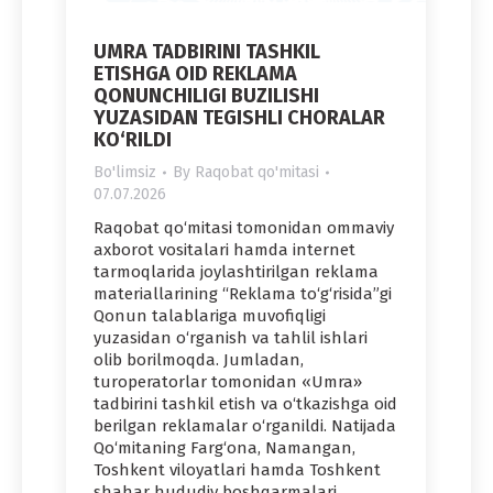
UMRA TADBIRINI TASHKIL
ETISHGA OID REKLAMA
QONUNCHILIGI BUZILISHI
YUZASIDAN TEGISHLI CHORALAR
KO‘RILDI
Bo'limsiz
By
Raqobat qo'mitasi
07.07.2026
Raqobat qo‘mitasi tomonidan ommaviy
axborot vositalari hamda internet
tarmoqlarida joylashtirilgan reklama
materiallarining “Reklama to‘g‘risida”gi
Qonun talablariga muvofiqligi
yuzasidan o‘rganish va tahlil ishlari
olib borilmoqda. Jumladan,
turoperatorlar tomonidan «Umra»
tadbirini tashkil etish va o‘tkazishga oid
berilgan reklamalar o‘rganildi. Natijada
Qo‘mitaning Farg‘ona, Namangan,
Toshkent viloyatlari hamda Toshkent
shahar hududiy boshqarmalari