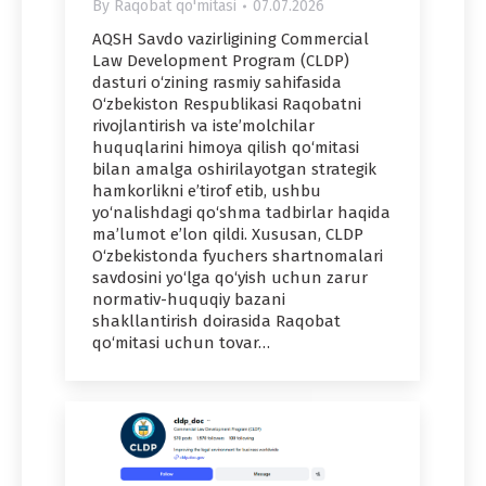
By
Raqobat qo'mitasi
07.07.2026
AQSH Savdo vazirligining Commercial
Law Development Program (CLDP)
dasturi o‘zining rasmiy sahifasida
O‘zbekiston Respublikasi Raqobatni
rivojlantirish va iste’molchilar
huquqlarini himoya qilish qo‘mitasi
bilan amalga oshirilayotgan strategik
hamkorlikni e’tirof etib, ushbu
yo‘nalishdagi qo‘shma tadbirlar haqida
ma’lumot e’lon qildi. Xususan, CLDP
O‘zbekistonda fyuchers shartnomalari
savdosini yo‘lga qo‘yish uchun zarur
normativ-huquqiy bazani
shakllantirish doirasida Raqobat
qo‘mitasi uchun tovar…