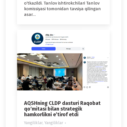
o‘tkazildi. Tanlov ishtirokchilari Tanlov
komissiyasi tomonidan tavsiya qilingan
asar…
AQSHning CLDP dasturi Raqobat
qo‘mitasi bilan strategik
hamkorlikni e’tirof etdi
Yangiliklar
,
Yangiliklar