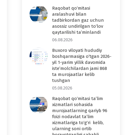
Raqobat qo‘mitasi
aralashuvi bilan
tadbirkordan gaz uchun
asossiz undirilgan to‘lov
qaytarilishi ta’minlandi
06.08.2026
Buxoro viloyati hududiy
boshqarmasiga o‘tgan 2026-
yil 1-yarim yillik davomida
iste’molchilardan jami 868
ta murojaatlar kelib
tushgan
05.08.2026
Raqobat qo‘mitasi ta’lim
xizmatlari sohasida
murojaatlarning qariyb 96
foizi nodavlat ta’lim
xizmatlariga to‘g‘ri kelib,
ularning soni ortib
borayotganligi sababli