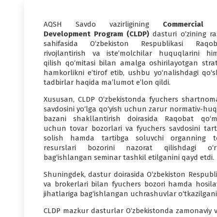
AQSH Savdo vazirligining
Commercial 
Development Program (CLDP)
dasturi o‘zining ra
sahifasida O‘zbekiston Respublikasi Raqob
rivojlantirish va iste’molchilar huquqlarini hi
qilish qo‘mitasi bilan amalga oshirilayotgan strat
hamkorlikni e’tirof etib, ushbu yo‘nalishdagi qo‘
tadbirlar haqida ma’lumot e’lon qildi.
Xususan, CLDP O‘zbekistonda fyuchers shartnoma
savdosini yo‘lga qo‘yish uchun zarur normativ-huq
bazani shakllantirish doirasida Raqobat qo‘mi
uchun tovar bozorlari va fyuchers savdosini tart
solish hamda tartibga soluvchi organning t
resurslari bozorini nazorat qilishdagi o‘r
bag‘ishlangan seminar tashkil etilganini qayd etdi.
Shuningdek, dastur doirasida O‘zbekiston Respublik
va brokerlari bilan fyuchers bozori hamda hosilav
jihatlariga bag‘ishlangan uchrashuvlar o‘tkazilgani 
CLDP mazkur dasturlar O‘zbekistonda zamonaviy va 