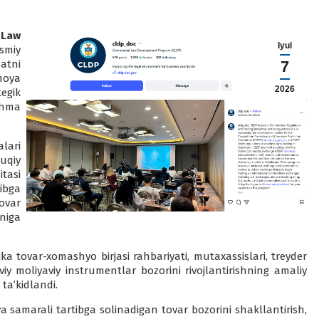
Law
Iyul
smiy
atni
7
moya
2026
egik
shma
lari
uqiy
tasi
ibga
ovar
niga
a tovar-xomashyo birjasi rahbariyati, mutaxassislari, treyder
iy moliyaviy instrumentlar bozorini rivojlantirishning amaliy
ta’kidlandi.
samarali tartibga solinadigan tovar bozorini shakllantirish,