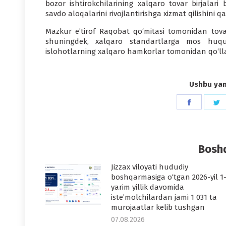
bozor ishtirokchilarining xalqaro tovar birjalari
savdo aloqalarini rivojlantirishga xizmat qilishini qa
Mazkur e’tirof Raqobat qo‘mitasi tomonidan tovar 
shuningdek, xalqaro standartlarga mos huquqi
islohotlarning xalqaro hamkorlar tomonidan qo‘lla
Ushbu yang
Share
S
on
o
Faceboo
T
Boshq
Jizzax viloyati hududiy
boshqarmasiga o‘tgan 2026-yil 1
yarim yillik davomida
iste’molchilardan jami 1 031 ta
murojaatlar kelib tushgan
07.08.2026