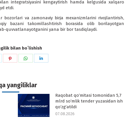
 bilan integratsiyasini kengaytirish hamda kelgusida xalqaro
yd etdi.
bozorlari va zamonaviy birja mexanizmlarini rivojlantirish,
y bazani takomillashtirish borasida olib borilayotgan
b-quvvatlanayotganini yana bir bor tasdiqlaydi.
ilik bilan boʻlishish
hare
Share
Share
Share
n
on
on
on
k
witter
Pinterest
WhatsApp
LinkedIn
a yangiliklar
Raqobat qo‘mitasi tomonidan 5,7
-
mlrd so‘mlik tender yuzasidan ish
qo‘zg‘atildi
07.08.2026