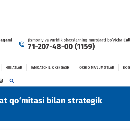
HUJJATLAR
JAMOATCHILIK KENGASHI
OCHIQ MAʼLUMOTLAR
GʻLANISH
raqami
Jismoniy va yuridik shaxslarning murojaati boʻyicha
Cal
71-207-48-00 (1159)
HUJJATLAR
JAMOATCHILIK KENGASHI
OCHIQ MAʼLUMOTLAR
BOG
TTER
INSTAGRAM
E
PAGE
NS
OPENS
 qo‘mitasi bilan strategik
IN
NEW
DOW
WINDOW