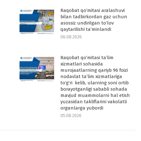
Raqobat qo‘mitasi aralashuvi
-
bilan tadbirkordan gaz uchun
asossiz undirilgan to‘lov
qaytarilishi ta’minlandi
06.08.2026
Raqobat qo‘mitasi ta’lim
-
xizmatlari sohasida
murojaatlarning qariyb 96 foizi
nodavlat ta’lim xizmatlariga
to‘g‘ri kelib, ularning soni ortib
borayotganligi sababli sohada
mavjud muammolarni hal etish
yuzasidan takliflarini vakolatli
organlarga yubordi
05.08.2026