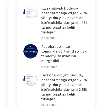
Jizzax viloyati hududiy
boshqarmasiga o‘tgan 2026-
yil 1-yarim yillik davomida
iste’molchilardan jami 1 031
ta murojaatlar kelib
tushgan
07.08.2026
Raqobat qo‘mitasi
tomonidan 5,7 mlrd so‘mlik
tender yuzasidan ish
qo‘zg‘atildi
07.08.2026
Farg‘ona viloyati hududiy
boshqarmasiga o‘tgan 2026-
yil 1-yarim yillik davomida
iste’molchilardan jami 2 358
ta murojaatlar kelib
tushgan
06.08.2026