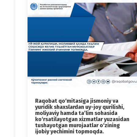
Raqobat qo‘mitasiga jismoniy va
yuridik shaxslardan uy-joy qurilishi,
moliyaviy hamda ta’lim sohasida
ko‘rsatilayotgan xizmatlar yuzasidan
tushayotgan murojaatlar o‘zining
ijobiy yechimini topmoqda.