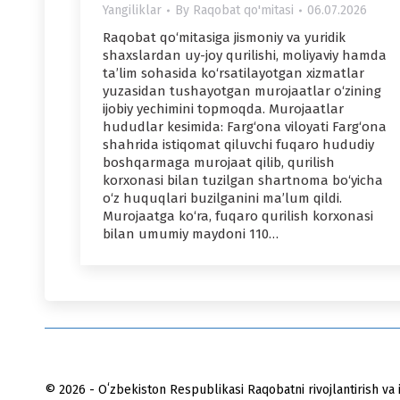
Yangiliklar
By
Raqobat qo'mitasi
06.07.2026
Raqobat qo‘mitasiga jismoniy va yuridik
shaxslardan uy-joy qurilishi, moliyaviy hamda
ta’lim sohasida ko‘rsatilayotgan xizmatlar
yuzasidan tushayotgan murojaatlar o‘zining
ijobiy yechimini topmoqda. Murojaatlar
hududlar kesimida: Farg‘ona viloyati Farg‘ona
shahrida istiqomat qiluvchi fuqaro hududiy
boshqarmaga murojaat qilib, qurilish
korxonasi bilan tuzilgan shartnoma bo‘yicha
o‘z huquqlari buzilganini ma’lum qildi.
Murojaatga ko‘ra, fuqaro qurilish korxonasi
bilan umumiy maydoni 110…
© 2026 - Oʻzbekiston Respublikasi Raqobatni rivojlantirish va i