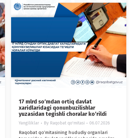
17 mlrd so‘mdan ortiq davlat
xaridlaridagi qonunbuzilishlar
yuzasidan tegishli choralar ko‘rildi
Yangiliklar
By
Raqobat qo'mitasi
06.07.2026
Raqobat qo‘mitasining hududiy organlari