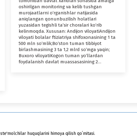
tomonidan davlat xaridlari sohasida amalga
oshirilgan monitoring va kelib tushgan
murojaatlarni o‘rganishlar natijasida
aniqlangan qonunbuzilish holatlari
yuzasidan tegishli ta’sir choralari ko‘rib
kelinmoqda. Xususan: Andijon viloyatiAndijon
viloyati bolalar ftiziatriya shifoxonasining 1 ta
500 mln so‘mlik;Bo‘ston tuman tibbiyot
birlashmasining 3 ta 1,2 mlrd so‘mga yaqin;
Buxoro viloyatiKogon tuman yo‘llardan
foydalanish davlat muassasasining 2…
ste'molchilar huquqlarini himoya qilish qoʻmitasi.