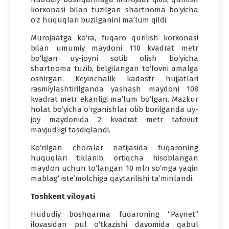
korxonasi bilan tuzilgan shartnoma bo‘yicha
o‘z huquqlari buzilganini ma’lum qildi.
Murojaatga ko‘ra, fuqaro qurilish korxonasi
bilan umumiy maydoni 110 kvadrat metr
bo‘lgan uy-joyni sotib olish bo‘yicha
shartnoma tuzib, belgilangan to‘lovni amalga
oshirgan. Keyinchalik kadastr hujjatlari
rasmiylashtirilganda yashash maydoni 108
kvadrat metr ekanligi ma’lum bo‘lgan. Mazkur
holat bo‘yicha o‘rganishlar olib borilganda uy-
joy maydonida 2 kvadrat metr tafovut
mavjudligi tasdiqlandi.
Ko‘rilgan choralar natijasida fuqaroning
huquqlari tiklanib, ortiqcha hisoblangan
maydon uchun to‘langan 10 mln so‘mga yaqin
mablag‘ iste’molchiga qaytarilishi ta’minlandi.
Toshkent viloyati
Hududiy boshqarma fuqaroning “Paynet”
ilovasidan pul o‘tkazishi davomida qabul