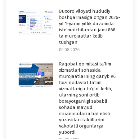
Buxoro viloyati hududiy
boshqarmasiga o‘tgan 2026-
yil 1-yarim yillik davomida
iste’molchilardan jami 868
ta murojaatlar kelib
tushgan
05.08.2026
Raqobat qo‘mitasi ta’lim
xizmatlari sohasida
murojaatlarning qariyb 96
foizi nodavlat ta’lim
xizmatlariga to‘g‘ri kelib,
ularning soni ortib
borayotganligi sababli
sohada mavjud
muammolarni hal etish
yuzasidan takliflarini
vakolatli organlarga
yubordi