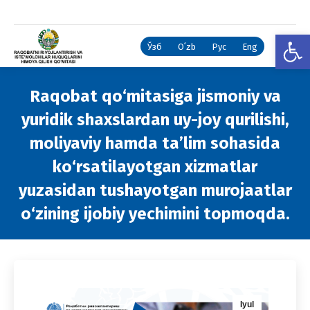
Open
Ўзб
Oʻzb
Рус
Eng
Raqobat qo‘mitasiga jismoniy va
yuridik shaxslardan uy-joy qurilishi,
moliyaviy hamda ta’lim sohasida
ko‘rsatilayotgan xizmatlar
yuzasidan tushayotgan murojaatlar
o‘zining ijobiy yechimini topmoqda.
You are here:
Iyul