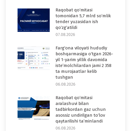
Raqobat qo‘mitasi
tomonidan 5,7 mlrd so‘mlik
tender yuzasidan ish
qo‘zg‘atildi
07.08.2026
Farg‘ona viloyati hududiy
boshqarmasiga o‘tgan 2026-
yil 1-yarim yillik davomida
iste’molchilardan jami 2 358
ta murojaatlar kelib
tushgan
06.08.2026
Raqobat qo‘mitasi
aralashuvi bilan
tadbirkordan gaz uchun
asossiz undirilgan to‘lov
qaytarilishi ta’minlandi
06.08.2026