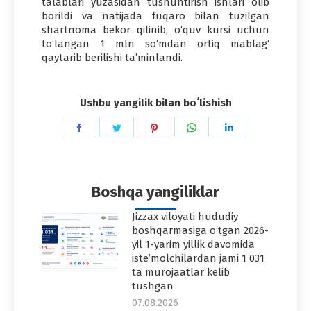
talablari yuzasidan tushuntirish ishlari olib
borildi va natijada fuqaro bilan tuzilgan
shartnoma bekor qilinib, o‘quv kursi uchun
to‘langan 1 mln so‘mdan ortiq mablag‘
qaytarib berilishi ta’minlandi.
Ushbu yangilik bilan boʻlishish
Share
Share
Share
Share
Share
on
on
on
on
on
Facebook
Twitter
Pinterest
WhatsApp
LinkedIn
Boshqa yangiliklar
Jizzax viloyati hududiy
boshqarmasiga o‘tgan 2026-
yil 1-yarim yillik davomida
iste’molchilardan jami 1 031
ta murojaatlar kelib
tushgan
07.08.2026