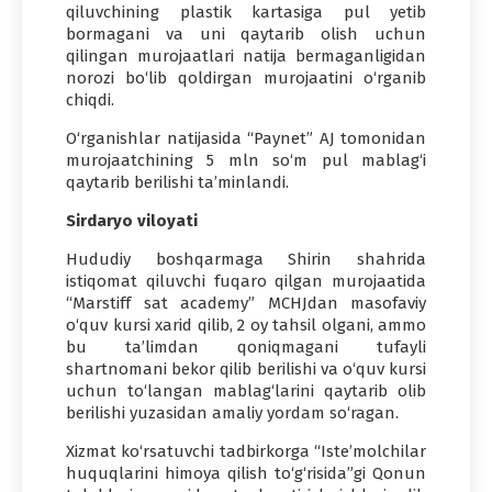
qiluvchining plastik kartasiga pul yetib
bormagani va uni qaytarib olish uchun
qilingan murojaatlari natija bermaganligidan
norozi bo‘lib qoldirgan murojaatini o‘rganib
chiqdi.
O‘rganishlar natijasida “Paynet” AJ tomonidan
murojaatchining 5 mln so‘m pul mablag‘i
qaytarib berilishi ta’minlandi.
Sirdaryo viloyati
Hududiy boshqarmaga Shirin shahrida
istiqomat qiluvchi fuqaro qilgan murojaatida
“Marstiff sat academy” MCHJdan masofaviy
o‘quv kursi xarid qilib, 2 oy tahsil olgani, ammo
bu ta’limdan qoniqmagani tufayli
shartnomani bekor qilib berilishi va o‘quv kursi
uchun to‘langan mablag‘larini qaytarib olib
berilishi yuzasidan amaliy yordam so‘ragan.
Xizmat ko‘rsatuvchi tadbirkorga “Iste’molchilar
huquqlarini himoya qilish to‘g‘risida”gi Qonun