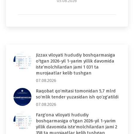
05.08.2026
Jizzax viloyati hududiy boshqarmasiga
o‘tgan 2026-yil 1-yarim yillik davomida
iste’molchilardan jami 1 031 ta
murojaatlar kelib tushgan
07.08.2026
Raqobat qo‘mitasi tomonidan 5,7 mlrd
so‘mlik tender yuzasidan ish qo‘zg‘atildi
07.08.2026
Farg‘ona viloyati hududiy
boshqarmasiga o‘tgan 2026-yil 1-yarim
yillik davomida iste’molchilardan jami 2
358 ta murojaatlar kelib tushgan