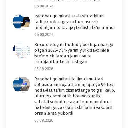
06.08.2026
Raqobat qo‘mitasi aralashuvi bilan
tadbirkordan gaz uchun asossiz
undirilgan to‘lov qaytarilishi ta’minlandi
06.08.2026
Buxoro viloyati hududiy boshqarmasiga
o‘tgan 2026-yil 1-yarim yillik davomida
iste’molchilardan jami 868 ta
murojaatlar kelib tushgan
05.08.2026
Raqobat qo‘mitasi ta’lim xizmatlari
sohasida murojaatlarning qariyb 96 foizi
nodavlat ta’lim xizmatlariga to‘g‘ri kelib,
ularning soni ortib borayotganligi
sababli sohada mavjud muammolarni
hal etish yuzasidan takliflarini vakolatli
organlarga yubordi
05.08.2026