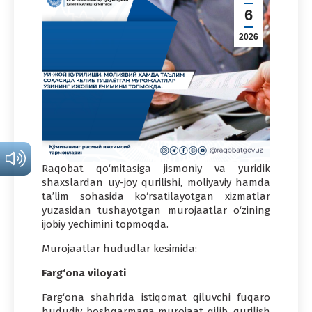
6
2026
Raqobat qo‘mitasiga jismoniy va yuridik
shaxslardan uy-joy qurilishi, moliyaviy hamda
ta’lim sohasida ko‘rsatilayotgan xizmatlar
yuzasidan tushayotgan murojaatlar o‘zining
ijobiy yechimini topmoqda.
Murojaatlar hududlar kesimida:
Farg‘ona viloyati
Farg‘ona shahrida istiqomat qiluvchi fuqaro
hududiy boshqarmaga murojaat qilib, qurilish