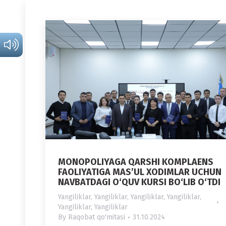
MONOPOLIYAGA QARSHI KOMPLAENS
FAOLIYATIGA MAS’UL XODIMLAR UCHUN
NAVBATDAGI O‘QUV KURSI BO‘LIB O‘TDI
Yangiliklar
,
Yangiliklar
,
Yangiliklar
,
Yangiliklar
,
Yangiliklar
,
Yangiliklar
By
Raqobat qo'mitasi
31.10.2024