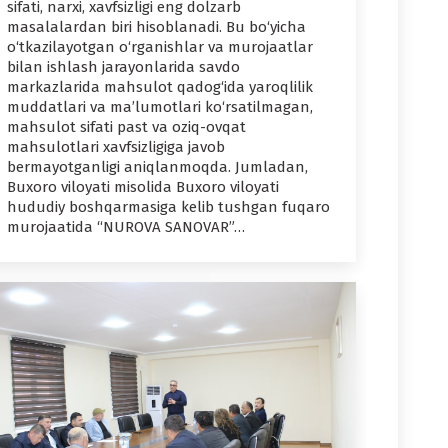
sifati, narxi, xavfsizligi eng dolzarb
masalalardan biri hisoblanadi. Bu bo‘yicha
o‘tkazilayotgan o‘rganishlar va murojaatlar
bilan ishlash jarayonlarida savdo
markazlarida mahsulot qadog‘ida yaroqlilik
muddatlari va ma’lumotlari ko‘rsatilmagan,
mahsulot sifati past va oziq-ovqat
mahsulotlari xavfsizligiga javob
bermayotganligi aniqlanmoqda. Jumladan,
Buxoro viloyati misolida Buxoro viloyati
hududiy boshqarmasiga kelib tushgan fuqaro
murojaatida “NUROVA SANOVAR”…