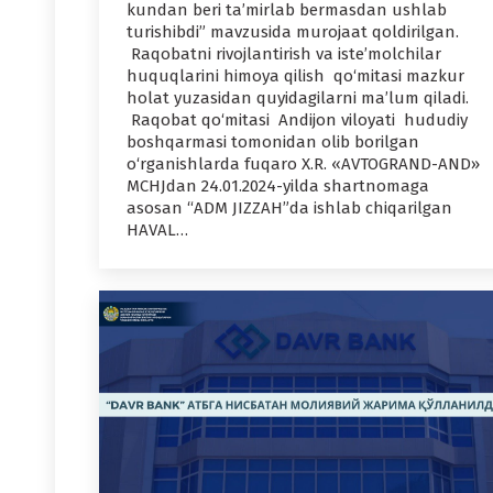
kundan beri ta’mirlab bermasdan ushlab
turishibdi” mavzusida murojaat qoldirilgan.
Raqobatni rivojlantirish va iste’molchilar
huquqlarini himoya qilish qo‘mitasi mazkur
holat yuzasidan quyidagilarni ma’lum qiladi.
Raqobat qo‘mitasi Andijon viloyati hududiy
boshqarmasi tomonidan olib borilgan
o‘rganishlarda fuqaro X.R. «AVTOGRAND-AND»
MCHJdan 24.01.2024-yilda shartnomaga
asosan “ADM JIZZAH”da ishlab chiqarilgan
HAVAL…