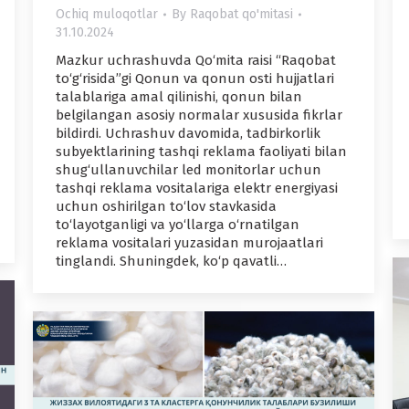
Ochiq muloqotlar
By
Raqobat qo'mitasi
31.10.2024
Mazkur uchrashuvda Qo‘mita raisi “Raqobat
to‘g‘risida”gi Qonun va qonun osti hujjatlari
talablariga amal qilinishi, qonun bilan
belgilangan asosiy normalar xususida fikrlar
bildirdi. Uchrashuv davomida, tadbirkorlik
subyektlarining tashqi reklama faoliyati bilan
shug‘ullanuvchilar led monitorlar uchun
tashqi reklama vositalariga elektr energiyasi
uchun oshirilgan to‘lov stavkasida
to‘layotganligi va yo‘llarga o‘rnatilgan
reklama vositalari yuzasidan murojaatlari
tinglandi. Shuningdek, ko‘p qavatli…