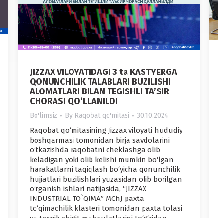
JIZZAX VILOYATIDAGI 3 ta KASTYERGA
QONUNCHILIK TALABLARI BUZILISHI
ALOMATLARI BILAN TEGISHLI TA’SIR
CHORASI QO‘LLANILDI
Bo'limsiz
By
Raqobat qo'mitasi
30.10.2024
Raqobat qo‘mitasining Jizzax viloyati hududiy
boshqarmasi tomonidan birja savdolarini
o‘tkazishda raqobatni cheklashga olib
keladigan yoki olib kelishi mumkin bo‘lgan
harakatlarni taqiqlash bo‘yicha qonunchilik
hujjatlari buzilishlari yuzasidan olib borilgan
o‘rganish ishlari natijasida, “JIZZAX
INDUSTRIAL TO`QIMA” MChJ paxta
to‘qimachilik klasteri tomonidan paxta tolasi