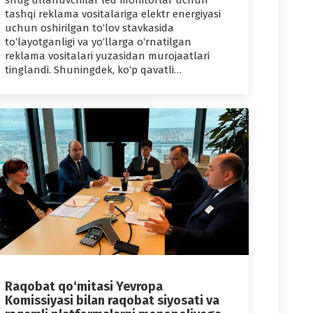
shug‘ullanuvchilar led monitorlar uchun
tashqi reklama vositalariga elektr energiyasi
uchun oshirilgan to‘lov stavkasida
to‘layotganligi va yo‘llarga o‘rnatilgan
reklama vositalari yuzasidan murojaatlari
tinglandi. Shuningdek, ko‘p qavatli…
Raqobat qo‘mitasi Yevropa
Komissiyasi bilan raqobat siyosati va