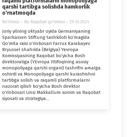
raqamli platformalarni monopoliyaga
qarshi tartibga solishda hamkorlik
o‘rnatmoqda
Bo'limsiz
By
Raqobat qo'mitasi
29.10.2024
Joriy yilning oktyabr oyida Germaniyaning
Sparkassen Stiftung tashkiloti ko‘magida
Qo‘mita raisi o‘rinbosari Farrux Karabayev
Bryussel shahrida (Belgiya) Yevropa
Komissiyasining Raqobat bo‘yicha Bosh
direktoratiga (YEvropa Ittifoqining asosiy
monopoliyaga qarshi organi) tashrifni amalga
oshirdi va Monopoliyaga qarshi kurashishni
tartibga solish va raqamli platformalarni
nazorat qilish bo‘yicha Bosh direktor
o‘rinbosari Linsi Makkallum xonim va Raqobat
siyosati va strategiya…