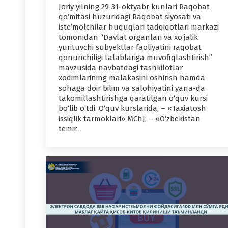
Joriy yilning 29-31-oktyabr kunlari Raqobat
qo‘mitasi huzuridagi Raqobat siyosati va
iste’molchilar huquqlari tadqiqotlari markazi
tomonidan “Davlat organlari va xo‘jalik
yurituvchi subyektlar faoliyatini raqobat
qonunchiligi talablariga muvofiqlashtirish”
mavzusida navbatdagi tashkilotlar
xodimlarining malakasini oshirish hamda
sohaga doir bilim va salohiyatini yana-da
takomillashtirishga qaratilgan o‘quv kursi
bo‘lib o‘tdi. O‘quv kurslarida, – «Taxiatosh
issiqlik tarmoklari» MChJ; – «O‘zbekistan
temir…