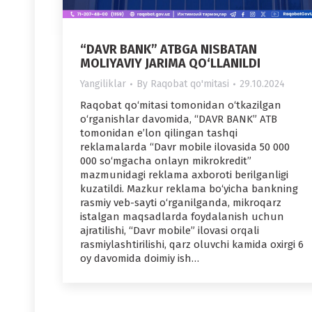
“DAVR BANK” ATBGA NISBATAN
MOLIYAVIY JARIMA QO‘LLANILDI
Yangiliklar
By
Raqobat qo'mitasi
29.10.2024
Raqobat qo‘mitasi tomonidan o‘tkazilgan
o‘rganishlar davomida, “DAVR BANK” ATB
tomonidan e’lon qilingan tashqi
reklamalarda “Davr mobile ilovasida 50 000
000 so‘mgacha onlayn mikrokredit”
mazmunidagi reklama axboroti berilganligi
kuzatildi. Mazkur reklama bo‘yicha bankning
rasmiy veb-sayti o‘rganilganda, mikroqarz
istalgan maqsadlarda foydalanish uchun
ajratilishi, “Davr mobile” ilovasi orqali
rasmiylashtirilishi, qarz oluvchi kamida oxirgi 6
oy davomida doimiy ish…