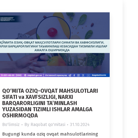
QO‘MITA OZIQ-OVQAT MAHSULOTLARI
SIFATI va XAVFSIZLIGI, NARXI
BARQARORLIGINI TA’MINLASH
YUZASIDAN TIZIMLI ISHLAR AMALGA
OSHIRMOQDA
Bo'limsiz
By
Raqobat qo'mitasi
31.10.2024
Bugungi kunda oziq ovqat mahsulotlarining