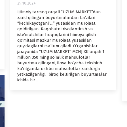
29.10.2024
Ijtimoiy tarmoq orqali “UZUM MARKET”dan
xarid qilingan buyurtmalardan ba’zilari
“kechikayotgani”…” yuzasidan murojaat
qoldirilgan. Raqobatni rivojlantirish va
iste’molchilar huquqlarini himoya qilish
qo‘mitasi mazkur murojaat yuzasidan
quyidagilarni ma’lum qiladi. O‘rganishlar
jarayonida “UZUM MARKET” MCHJ XK orqali 1
million 350 ming so‘mlik mahsulotlar
buyurtma qilingani, ilova bo‘yicha tekshirib
ko‘rilganda ushbu mahsulotlar xaridorga
yetkazilganligi, biroq keltirilgan buyurtmalar
ichida bir…