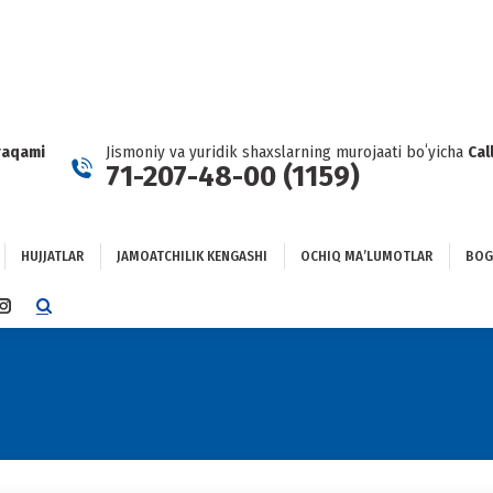
HUJJATLAR
JAMOATCHILIK KENGASHI
OCHIQ MAʼLUMOTLAR
GʻLANISH
raqami
Jismoniy va yuridik shaxslarning murojaati boʻyicha
Cal
71-207-48-00 (1159)
HUJJATLAR
JAMOATCHILIK KENGASHI
OCHIQ MAʼLUMOTLAR
BOG
TTER
INSTAGRAM
E
PAGE
NS
OPENS
IN
4
NEW
DOW
WINDOW