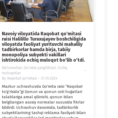
Navoiy viloyatida Raqobat qo‘mitasi
raisi Halilillo Turaxujayev boshchiligida
viloyatda faoliyat yurituvchi mahalliy
tadbirkorlar hamda birja, tabiiy
monopoliya subyekti vakillari
ishtirokida ochiq muloqot bo‘lib o‘tdi.
Ma'lumotlar
,
Qoʻmita yangiliklari
,
Ochiq
muloqotlar
By
Raqobat qo'mitasi
31.10.2024
Mazkur uchrashuvda Qo‘mita raisi “Raqobat
to‘g‘risida”gi Qonun va qonun osti hujjatlari
talablariga amal qilinishi, qonun bilan
belgilangan asosiy normalar xususida fikrlar
bildirdi. Uchrashuv davomida, tadbirkorlik
subyektlarining tashqi reklama faoliyati bilan