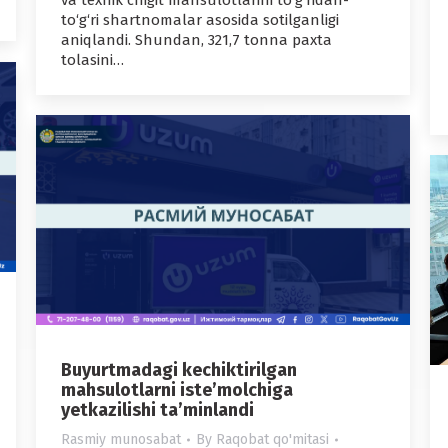
va texnik chigit mahsulotlarini to‘g‘ridan-
to‘g‘ri shartnomalar asosida sotilganligi
aniqlandi. Shundan, 321,7 tonna paxta
tolasini…
Buyurtmadagi kechiktirilgan
mahsulotlarni iste’molchiga
yetkazilishi ta’minlandi
Rasmiy munosabat
By
Raqobat qo'mitasi