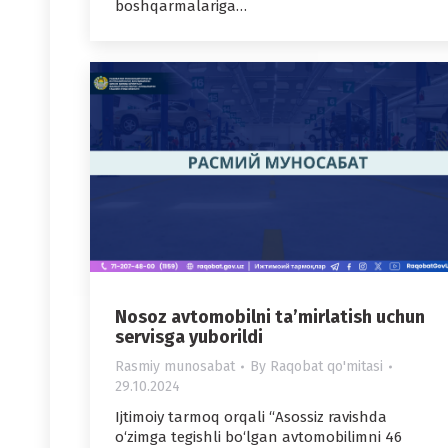
boshqarmalariga…
Nosoz avtomobilni ta’mirlatish uchun
servisga yuborildi
Rasmiy munosabat
By
Raqobat qo'mitasi
29.10.2024
Ijtimoiy tarmoq orqali “Asossiz ravishda
o‘zimga tegishli bo‘lgan avtomobilimni 46