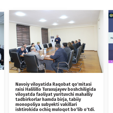
Navoiy viloyatida Raqobat qo‘mitasi
raisi Halilillo Turaxujayev boshchiligida
viloyatda faoliyat yurituvchi mahalliy
tadbirkorlar hamda birja, tabiiy
monopoliya subyekti vakillari
ishtirokida ochiq muloqot bo‘lib o‘tdi.