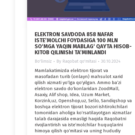
ELEKTRON SAVDODA 858 NAFAR
ISTE’MOLCHI FOYDASIGA 100 MLN
SO‘MGA YAQIN MABLAG‘ QAYTA HISOB-
KITOB QILINIShI TA’MINLANDI
Bo'limsiz
By
Raqobat qo'mitasi
30.10.2024
Mamlakatimizda elektron tijorat va
masofadan turib (onlayn) mahsulot xarid
qilish xizmati yo‘lga qo‘yilgan. Ammo ba’zi
elektron savdo do‘konlaridan ZoodMall,
Asaxiy, Alif shop, Idea, Uzum Market,
Korzink,uz, Openshop,uz, Sello, Sandiqshop va
boshqa elektron tijorat bozori ishtirokchilari
tomonidan aholiga ko‘rsatilayotgan xizmatlar
talab darajasida emasligi haqida Raqobatni
rivojlantirish va iste’molchilar huquqlarini
himoya qilish qo‘mitasi va uning hududiy