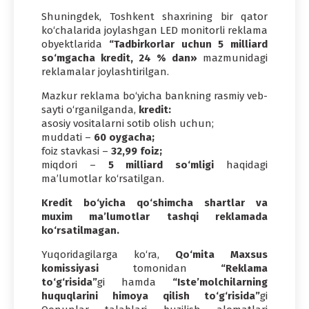
Shuningdek, Toshkent shaxrining bir qator
ko‘chalarida joylashgan LED monitorli reklama
obyektlarida
“Tadbirkorlar uchun 5 milliard
so‘mgacha kredit, 24 % dan»
mazmunidagi
reklamalar joylashtirilgan.
Mazkur reklama bo‘yicha bankning rasmiy veb-
sayti o‘rganilganda,
kredit:
asosiy vositalarni sotib olish uchun;
muddati –
60 oygacha;
foiz stavkasi –
32,99 foiz;
miqdori –
5 milliard so‘mligi
haqidagi
ma’lumotlar ko‘rsatilgan.
Kredit bo‘yicha qo‘shimcha shartlar va
muxim ma’lumotlar tashqi reklamada
ko‘rsatilmagan.
Yuqoridagilarga ko‘ra,
Qo‘mita Maxsus
komissiyasi
tomonidan
“Reklama
to‘g‘risida”
gi hamda
“Iste’molchilarning
huquqlarini himoya qilish to‘g‘risida”
gi