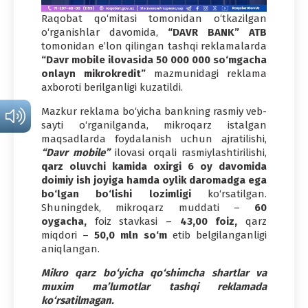
Raqobat qo‘mitasi tomonidan o‘tkazilgan
o‘rganishlar davomida,
“DAVR BANK” ATB
tomonidan e’lon qilingan tashqi reklamalarda
“Davr mobile ilovasida 50 000 000 so‘mgacha
onlayn mikrokredit”
mazmunidagi reklama
axboroti berilganligi kuzatildi.
Mazkur reklama bo‘yicha bankning rasmiy veb-
sayti o‘rganilganda, mikroqarz istalgan
maqsadlarda foydalanish uchun ajratilishi,
“Davr mobile”
ilovasi orqali rasmiylashtirilishi,
qarz oluvchi kamida oxirgi 6 oy davomida
doimiy ish joyiga hamda oylik daromadga ega
bo‘lgan bo‘lishi lozimligi
ko‘rsatilgan.
Shuningdek, mikroqarz muddati –
60
oygacha,
foiz stavkasi –
43,00 foiz,
qarz
miqdori –
50,0 mln so‘m
etib belgilanganligi
aniqlangan.
Mikro qarz bo‘yicha qo‘shimcha shartlar va
muxim ma’lumotlar tashqi reklamada
ko‘rsatilmagan.