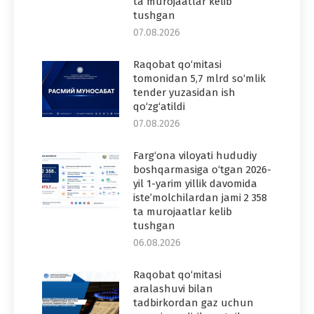
ta murojaatlar kelib
tushgan
07.08.2026
Raqobat qo‘mitasi
tomonidan 5,7 mlrd so‘mlik
tender yuzasidan ish
qo‘zg‘atildi
07.08.2026
Farg‘ona viloyati hududiy
boshqarmasiga o‘tgan 2026-
yil 1-yarim yillik davomida
iste’molchilardan jami 2 358
ta murojaatlar kelib
tushgan
06.08.2026
Raqobat qo‘mitasi
aralashuvi bilan
tadbirkordan gaz uchun