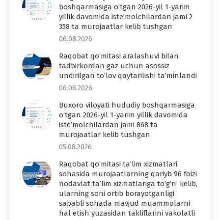
boshqarmasiga o‘tgan 2026-yil 1-yarim
yillik davomida iste’molchilardan jami 2
358 ta murojaatlar kelib tushgan
06.08.2026
Raqobat qo‘mitasi aralashuvi bilan
tadbirkordan gaz uchun asossiz
undirilgan to‘lov qaytarilishi ta’minlandi
06.08.2026
Buxoro viloyati hududiy boshqarmasiga
o‘tgan 2026-yil 1-yarim yillik davomida
iste’molchilardan jami 868 ta
murojaatlar kelib tushgan
05.08.2026
Raqobat qo‘mitasi ta’lim xizmatlari
sohasida murojaatlarning qariyb 96 foizi
nodavlat ta’lim xizmatlariga to‘g‘ri kelib,
ularning soni ortib borayotganligi
sababli sohada mavjud muammolarni
hal etish yuzasidan takliflarini vakolatli