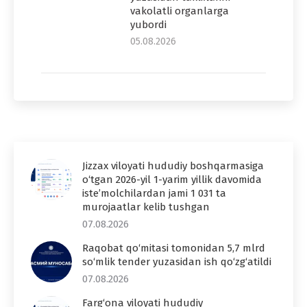
vakolatli organlarga
yubordi
05.08.2026
Jizzax viloyati hududiy boshqarmasiga
o‘tgan 2026-yil 1-yarim yillik davomida
iste’molchilardan jami 1 031 ta
murojaatlar kelib tushgan
07.08.2026
Raqobat qo‘mitasi tomonidan 5,7 mlrd
so‘mlik tender yuzasidan ish qo‘zg‘atildi
07.08.2026
Farg‘ona viloyati hududiy