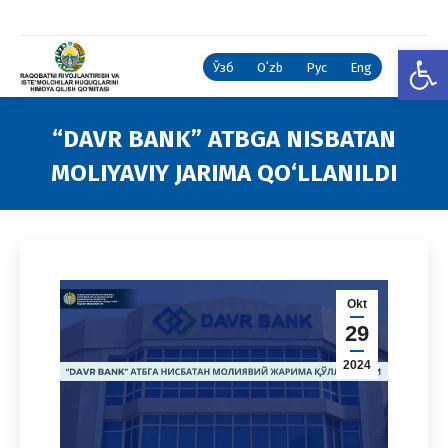
Open
Ўзб
Oʻzb
Рус
Eng
“DAVR BANK” ATBGA NISBATAN
MOLIYAVIY JARIMA QO‘LLANILDI
You are here:
Okt
29
2024