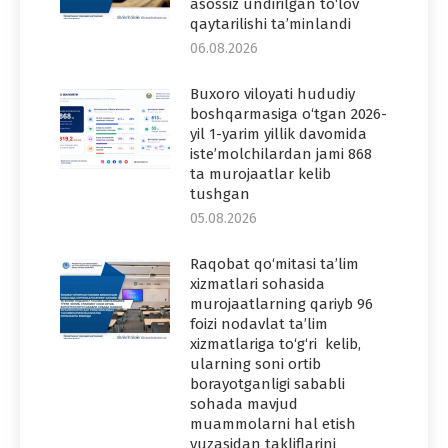
asossiz undirilgan to‘lov
qaytarilishi ta’minlandi
06.08.2026
Buxoro viloyati hududiy
boshqarmasiga o‘tgan 2026-
yil 1-yarim yillik davomida
iste’molchilardan jami 868
ta murojaatlar kelib
tushgan
05.08.2026
Raqobat qo‘mitasi ta’lim
xizmatlari sohasida
murojaatlarning qariyb 96
foizi nodavlat ta’lim
xizmatlariga to‘g‘ri kelib,
ularning soni ortib
borayotganligi sababli
sohada mavjud
muammolarni hal etish
yuzasidan takliflarini