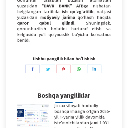
Qonunlar talablari buzilish alomatlari
yuzasidan
“DAVR BANK” ATB
ga nisbatan
belgilangan tartibda
ish qo‘zg‘atilib,
natijasi
yuzasidan
moliyaviy jarima
qo‘llash haqida
qaror qabul qilindi.
Shuningdek,
qonunbuzilish holatini bartaraf etish va
kelgusida yo‘l qo‘ymaslik bo‘yicha ko‘rsatma
berildi.
Ushbu yangilik bilan boʻlishish
Share
Share
Share
Share
Share
on
on
on
on
on
Facebook
Twitter
Pinterest
WhatsApp
LinkedIn
Boshqa yangiliklar
Jizzax viloyati hududiy
boshqarmasiga o‘tgan 2026-
yil 1-yarim yillik davomida
iste’molchilardan jami 1 031