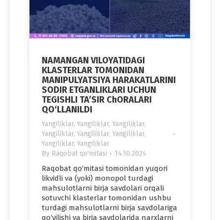
NAMANGAN VILOYATIDAGI
KLASTERLAR TOMONIDAN
MANIPULYATSIYA HARAKATLARINI
SODIR ETGANLIKLARI UCHUN
TEGISHLI TA’SIR ChORALARI
QO‘LLANILDI
Yangiliklar
,
Yangiliklar
,
Yangiliklar
,
Yangiliklar
,
Yangiliklar
,
Yangiliklar
,
Yangiliklar
,
Yangiliklar
By
Raqobat qo'mitasi
14.10.2024
Raqobat qo‘mitasi tomonidan yuqori
likvidli va (yoki) monopol turdagi
mahsulotlarni birja savdolari orqali
sotuvchi klasterlar tomonidan ushbu
turdagi mahsulotlarni birja savdolariga
qo‘yilishi va birja savdolarida narxlarni