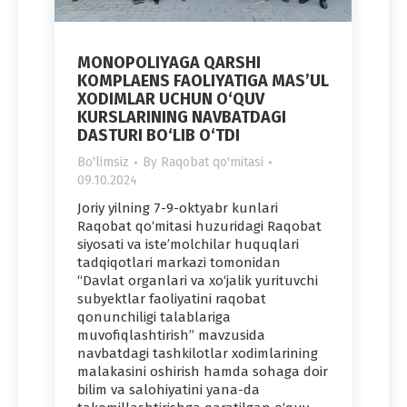
MONOPOLIYAGA QARSHI
KOMPLAENS FAOLIYATIGA MAS’UL
XODIMLAR UCHUN O‘QUV
KURSLARINING NAVBATDAGI
DASTURI BO‘LIB O‘TDI
Bo'limsiz
By
Raqobat qo'mitasi
09.10.2024
Joriy yilning 7-9-oktyabr kunlari
Raqobat qo‘mitasi huzuridagi Raqobat
siyosati va iste’molchilar huquqlari
tadqiqotlari markazi tomonidan
“Davlat organlari va xo‘jalik yurituvchi
subyektlar faoliyatini raqobat
qonunchiligi talablariga
muvofiqlashtirish” mavzusida
navbatdagi tashkilotlar xodimlarining
malakasini oshirish hamda sohaga doir
bilim va salohiyatini yana-da