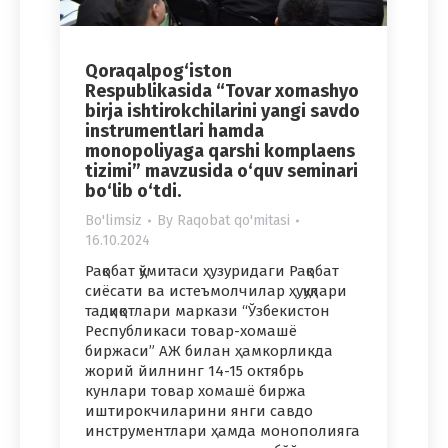
Qoraqalpog‘iston
Respublikasida “Tovar xomashyo
birja ishtirokchilarini yangi savdo
instrumentlari hamda
monopoliyaga qarshi komplaens
tizimi” mavzusida o‘quv seminari
bo‘lib o‘tdi.
Bo'limsiz
By
Raqobat qo'mitasi
16.10.2024
Рақобат қўмитаси ҳузуридаги Рақобат
сиёсати ва истеъмолчилар ҳуқуқлари
тадқиқотлари маркази “Ўзбекистон
Республикаси товар-хомашё
биржаси” АЖ билан ҳамкорликда
жорий йилнинг 14-15 октябрь
кунлари товар хомашё биржа
иштирокчиларини янги савдо
инструментлари ҳамда монополияга