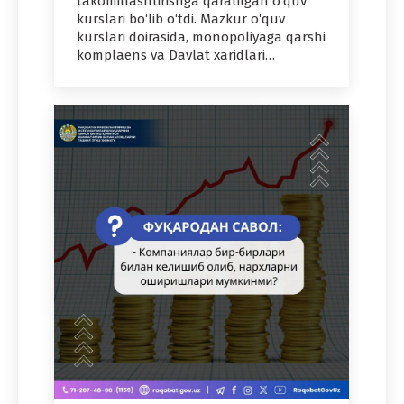
takomillashtirishga qaratilgan o‘quv
kurslari bo‘lib o‘tdi. Mazkur o‘quv
kurslari doirasida, monopoliyaga qarshi
komplaens va Davlat xaridlari…