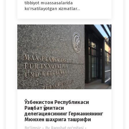
tibbiyot muassasalarida
ko‘rsatilayotgan xizmatlar…
Ўзбекистон Республикаси
Рақобат қўмитаси
делегациясининг Германиянинг
Мюнхен шаҳрига ташрифи
Bo'limsiz
By
Raqobat qo'mitasi