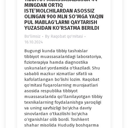
MINGDAN ORTIQ
ISTE’MOLCHILARDAN ASOSSIZ
OLINGAN 900 MLN SO‘MGA YAQIN
PUL MABLAG‘LARNI QAYTARISH
YUZASIDAN KO‘RSATMA BERILDI
Bo'limsiz
By
Raqobat qo'mitasi
16.10.2024
Bugungi kunda tibbiy tashxislar
tibbiyot muassasalaridagi laboratoriya,
fizioterapiya hamda diagnostika
uskunalari yordamida o‘tkaziladi. Shu
sababli mazkur xizmatlar sifatli va
kafolatlangan bo‘lishi lozim. Raqobat
qo‘mitasi fuqarolarning murojaatlari
asosida respublika tibbiyot
muassasalarida qo‘llanilayotgan tibbiy
texnikalarning foydalanishga yaroqligi
va uning xavfsizligi bo‘yicha davriy
sinovlardan o‘tkazilishi bo‘yicha
o‘rganishlar olib bordi. Toshkent
shahar misolida Hududiy boshqarma