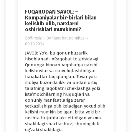
FUQARODAN SAVOL: –
Kompaniyalar bir-birlari bilan
kelishib olib, narxlarni
oshirishlari mumkinmi?
Bo'limsiz
By
Raqobat qo'mitasi
09.10.2024
JAVOB: Yo‘q, bu qonunbuzarlik
hisoblanadi. «Raqobat to‘g‘risida»gi
Qonunga binoan raqobatga qarshi
kelishuvlar va muvofiqlashtirilgan
harakatlar taqiqlangan. Tovar yoki
moliya bozorida ikki va undan ortiq
tarafning raqobatni cheklashga yoki
iste’molchilarning huquqlari va
qonuniy manfaatlariga zarar
yetkazilishiga olib keladigan yoxud olib
kelishi mumkin bo‘lgan, bitta yoki bir
nechta hujjatda aks ettirilgan yozma
shakldagi shartlashuvi, shuningdek
og‘zaki shakldagi…