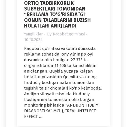
ORTIQ TADBIRKORLIK
SUBYEKTLARI TOMONIDAN
“REKLAMA TO‘G‘RISIDA”GI
QONUN TALABLARINI BUZISH
HOLATLARI ANIQLANDI
Yangiliklar
By
Raqobat qo'mitasi
10.10.2024
Raqobat qo‘mitasi vakolati doirasida
reklama sohasida joriy yilning 9 oyi
davomida olib borilgan 27 373 ta
o‘rganishlarda 11 106 ta kamchiliklar
aniqlangan. Quyida yuzaga kelgan
holatlar yuzasidan Qo‘mita va uning
hududiy boshqarmalari tomonidan
tegishli ta’sir choralari ko‘rib kelmoqda.
Andijon viloyati misolida Hududiy
boshqarma tomonidan olib borgan
monitoring ishlarida “ANDIJON TIBBIY
DIAGNOSTIKA” MChJ, “REAL INTELECT
EFFECT”…