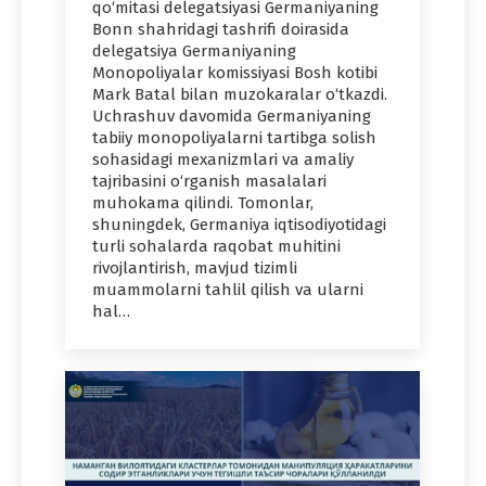
qo‘mitasi delegatsiyasi Germaniyaning
Bonn shahridagi tashrifi doirasida
delegatsiya Germaniyaning
Monopoliyalar komissiyasi Bosh kotibi
Mark Batal bilan muzokaralar o‘tkazdi.
Uchrashuv davomida Germaniyaning
tabiiy monopoliyalarni tartibga solish
sohasidagi mexanizmlari va amaliy
tajribasini o‘rganish masalalari
muhokama qilindi. Tomonlar,
shuningdek, Germaniya iqtisodiyotidagi
turli sohalarda raqobat muhitini
rivojlantirish, mavjud tizimli
muammolarni tahlil qilish va ularni
hal…