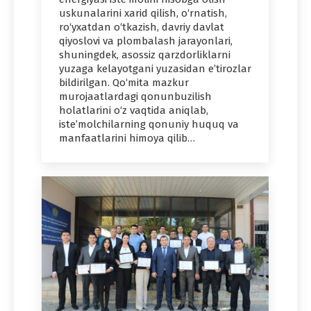
uskunalarini xarid qilish, o‘rnatish,
ro‘yxatdan o‘tkazish, davriy davlat
qiyoslovi va plombalash jarayonlari,
shuningdek, asossiz qarzdorliklarni
yuzaga kelayotgani yuzasidan e’tirozlar
bildirilgan. Qo‘mita mazkur
murojaatlardagi qonunbuzilish
holatlarini o‘z vaqtida aniqlab,
iste’molchilarning qonuniy huquq va
manfaatlarini himoya qilib…