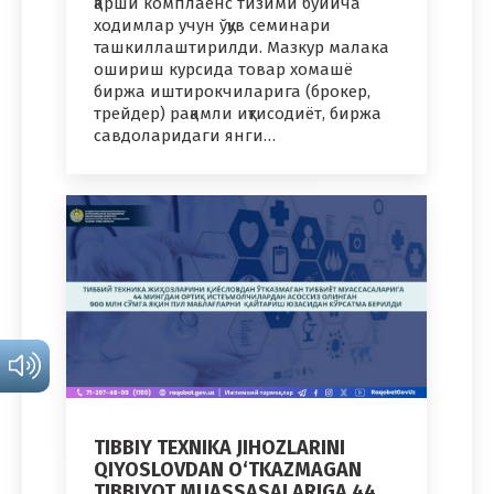
қарши комплаенс тизими бўйича
ходимлар учун ўқув семинари
ташкиллаштирилди. Мазкур малака
ошириш курсида товар хомашё
биржа иштирокчиларига (брокер,
трейдер) рақамли иқтисодиёт, биржа
савдоларидаги янги…
TIBBIY TEXNIKA JIHOZLARINI
QIYOSLOVDAN O‘TKAZMAGAN
TIBBIYOT MUASSASALARIGA 44