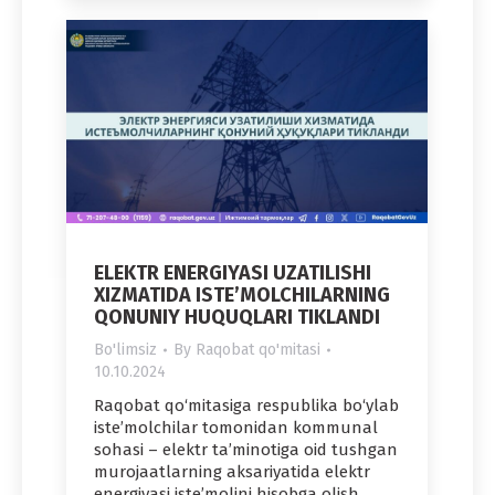
ELEKTR ENERGIYASI UZATILISHI
XIZMATIDA ISTE’MOLCHILARNING
QONUNIY HUQUQLARI TIKLANDI
Bo'limsiz
By
Raqobat qo'mitasi
10.10.2024
Raqobat qo‘mitasiga respublika bo‘ylab
iste’molchilar tomonidan kommunal
sohasi – elektr ta’minotiga oid tushgan
murojaatlarning aksariyatida elektr
energiyasi iste’molini hisobga olish