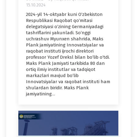
15.10.2024
2024-yil 14-oktyabr kuni O‘zbekiston
Respublikasi Raqobat qo‘mitasi
delegatsiyasi o‘zining Germaniyadagi
tashriflarini yakunladi. So‘nggi
uchrashuv Myunxen shahrida, Maks
Plank jamiyatining Innovatsiyalar va
raqobat instituti ijrochi direktori
professor Yozef Dreksl bilan bo‘lib o‘tdi.
Maks Plank Jamiyati tarkibida 80 dan
ortiq ilmiy institutlar va tadqiqot
markazlari mavjud bo‘lib
Innovatsiyalar va raqobat instituti ham
shulardan biridir. Maks Plank
jamiyatining…