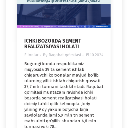
ICHKI BOZORDA SEMENT
REALIZATSIYASI HOLATI
Eʼlonlar
By
Raqobat qo'mitasi
15.10.2024
Bugungi kunda respublikamiz
miqyosida 39 ta sement ishlab
chiqaruvchi korxonalar mavjud bo‘lib,
ularning yillik ishlab chiqarish quvvati
37,7 mln tonnani tashkil etadi. Raqobat
qo‘mitasi muntazam ravishda ichki
bozorda sement realizatsiyasi holati
doimiy tahlil qilib kelmoqda. Joriy
yilning 9 oy yakuni bo‘yicha birja
savdolarida jami 5,9 mln tn sement
mahsuloti qo‘yilib, shundan 4,6 mln
tonnasi yoki 78…