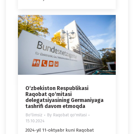
O‘zbekiston Respublikasi
Raqobat qo‘mitasi
delegatsiyasining Germaniyaga
tashrifi davom etmoqda
Bo'limsiz
By
Raqobat qo'mitasi
15.10.2024
2024-yil 11-oktyabr kuni Raqobat