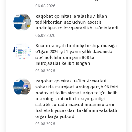
06.08.2026
Raqobat qo‘mitasi aralashuvi bilan
tadbirkordan gaz uchun asossiz
undirilgan to‘lov qaytarilishi ta’minlandi
06.08.2026
Buxoro viloyati hududiy boshqarmasiga
o‘tgan 2026-yil 1-yarim yillik davomida
iste’molchilardan jami 868 ta
murojaatlar kelib tushgan
05.08.2026
Raqobat qo‘mitasi ta’lim xizmatlari
sohasida murojaatlarning qariyb 96 foizi
nodavlat ta’lim xizmatlariga to‘g‘ri kelib,
ularning soni ortib borayotganligi
sababli sohada mavjud muammolarni
hal etish yuzasidan takliflarini vakolatli
organlarga yubordi
05.08.2026