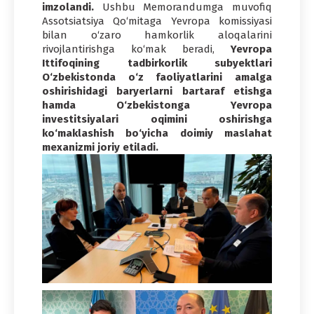
imzolandi.
Ushbu Memorandumga muvofiq
Assotsiatsiya Qo‘mitaga Yevropa komissiyasi
bilan o‘zaro hamkorlik aloqalarini
rivojlantirishga ko‘mak beradi,
Yevropa
Ittifoqining tadbirkorlik subyektlari
O‘zbekistonda o‘z faoliyatlarini amalga
oshirishidagi baryerlarni bartaraf etishga
hamda O‘zbekistonga Yevropa
investitsiyalari oqimini oshirishga
ko‘maklashish bo‘yicha doimiy maslahat
mexanizmi joriy etiladi.