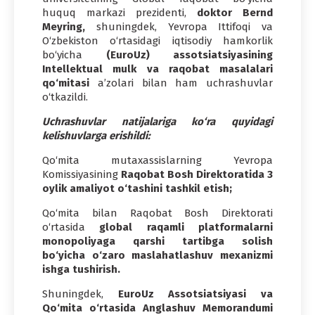
huquq markazi prezidenti,
doktor Bernd
Meyring,
shuningdek, Yevropa Ittifoqi va
O‘zbekiston o‘rtasidagi iqtisodiy hamkorlik
bo‘yicha
(EuroUz) assotsiatsiyasining
Intellektual mulk va raqobat masalalari
qo‘mitasi
a’zolari bilan ham uchrashuvlar
o‘tkazildi.
Uchrashuvlar natijalariga ko‘ra quyidagi
kelishuvlarga erishildi:
Qo‘mita mutaxassislarning Yevropa
Komissiyasining
Raqobat Bosh Direktoratida 3
oylik amaliyot o‘tashini tashkil etish;
Qo‘mita bilan Raqobat Bosh Direktorati
o‘rtasida
global raqamli platformalarni
monopoliyaga qarshi tartibga solish
bo‘yicha o‘zaro maslahatlashuv mexanizmi
ishga tushirish.
Shuningdek,
EuroUz Assotsiatsiyasi va
Qo‘mita o‘rtasida Anglashuv Memorandumi