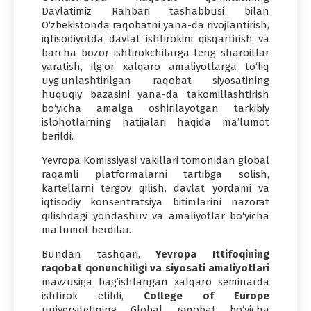
Davlatimiz Rahbari tashabbusi bilan
O‘zbekistonda raqobatni yana-da rivojlantirish,
iqtisodiyotda davlat ishtirokini qisqartirish va
barcha bozor ishtirokchilarga teng sharoitlar
yaratish, ilg‘or xalqaro amaliyotlarga to‘liq
uyg‘unlashtirilgan raqobat siyosatining
huquqiy bazasini yana-da takomillashtirish
bo‘yicha amalga oshirilayotgan tarkibiy
islohotlarning natijalari haqida ma’lumot
berildi.
Yevropa Komissiyasi vakillari tomonidan global
raqamli platformalarni tartibga solish,
kartellarni tergov qilish, davlat yordami va
iqtisodiy konsentratsiya bitimlarini nazorat
qilishdagi yondashuv va amaliyotlar bo‘yicha
ma’lumot berdilar.
Bundan tashqari,
Yevropa Ittifoqining
raqobat qonunchiligi va siyosati amaliyotlari
mavzusiga bag‘ishlangan xalqaro seminarda
ishtirok etildi,
College of Europe
universitetining Global raqobat bo‘yicha