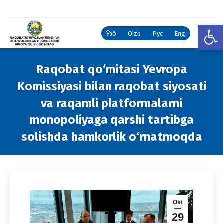
Open
Ўзб
Oʻzb
Рус
Eng
Raqobat qo‘mitasi Yevropa
Komissiyasi bilan raqobat siyosati
va raqamli platformalarni
monopoliyaga qarshi tartibga
solishda hamkorlik o‘rnatmoqda
You are here:
Okt
29