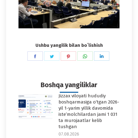
Ushbu yangilik bilan boʻlishish
Share
Share
Share
Share
Share
on
on
on
on
on
Facebook
Twitter
Pinterest
WhatsApp
LinkedIn
Boshqa yangiliklar
Jizzax viloyati hududiy
boshqarmasiga o‘tgan 2026-
yil 1-yarim yillik davomida
iste’molchilardan jami 1 031
ta murojaatlar kelib
tushgan
07.08.2026