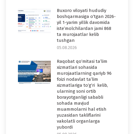
Buxoro viloyati hududiy
boshqarmasiga o‘tgan 2026-
yil 1-yarim yillik davomida
iste’molchilardan jami 868
ta murojaatlar kelib
tushgan
05.08.2026
Raqobat qo‘mitasi ta’lim
xizmatlari sohasida
murojaatlarning qariyb 96
foizi nodavlat ta’lim
xizmatlariga to‘g‘ri kelib,
ularning soni ortib
borayotganligi sababli
sohada mavjud
muammolarni hal etish
yuzasidan takliflarini
vakolatli organlarga
yubordi