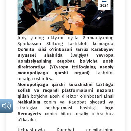
2024
Joriy yilning oktyabr oyida Germaniyaning
Sparkassen Stiftung tashkiloti ko‘magida
Qo‘mita raisi o‘rinbosari Farrux Karabayev
Bryussel shahrida
(Belgiya)
Yevropa
Komissiyasining Raqobat bo‘yicha Bosh
direktoratiga (YEvropa Ittifoqining asosiy
monopoliyaga qarshi organi)
tashrifni
amalga oshirdi va
Monopoliyaga qarshi kurashishni tartibga
solish va raqamli platformalarni nazorat
qilish
bo‘yicha Bosh direktor o‘rinbosari
Linsi
Makkallum
xonim va Raqobat siyosati va
strategiya boshqarmasi boshlig‘i
Inge
Bernayerts
xonim bilan amaliy uchrashuv
o‘tkazildi.
Uchrashuvda Raqobat qo‘mitasining