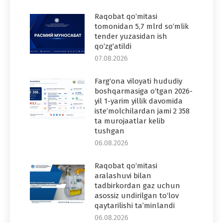
Raqobat qo‘mitasi
tomonidan 5,7 mlrd so‘mlik
tender yuzasidan ish
qo‘zg‘atildi
07.08.2026
Farg‘ona viloyati hududiy
boshqarmasiga o‘tgan 2026-
yil 1-yarim yillik davomida
iste’molchilardan jami 2 358
ta murojaatlar kelib
tushgan
06.08.2026
Raqobat qo‘mitasi
aralashuvi bilan
tadbirkordan gaz uchun
asossiz undirilgan to‘lov
qaytarilishi ta’minlandi
06.08.2026