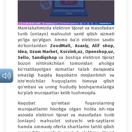
Mamlakatimizda elektron tijorat va masofadan
turib (onlayn) mahsulot xarid qilish xizmati
yo‘lga qo‘yilgan. Ammo ba’zi elektron savdo
do‘konlaridan
ZoodMall, Asaxiy, Alif shop,
Idea, Uzum Market, Korzink,uz, Openshop,uz,
Sello, Sandiqshop
va boshqa elektron tijorat
bozori ishtirokchilari tomonidan aholiga
ko‘rsatilayotgan xizmatlar talab darajasida
emasligi haqida Raqobatni rivojlantirish va
iste’molchilar huquqlarini himoya qilish
qo‘mitasi va uning hududiy boshqarmalariga
ko‘plab murojaatlar kelib tushmoqda.
Raqobat qo‘mitasi fuqarolarning
murojaatlarini hisobga olgan holda ish-reja
asosida elektron tijorat va masofadan turib
(onlayn) mahsulot sotuvchi veb-saytlarni
hamda ommaviy oferta shartlarini tahlil qilish