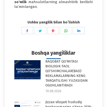
so‘mlik
mahsulotlarning almashtirib berilishi
ta’minlangan.
Ushbu yangilik bilan boʻlishish
Share
Share
Share
Share
Share
on
on
on
on
on
Facebook
Twitter
Pinterest
WhatsApp
LinkedIn
Boshqa yangiliklar
RAQOBAT QO‘MITASI
BIOLOGIK FAOL
QO‘SHIMCHALAR(BAD)
REKLAMALARNING KENG
TARQATILISHI YUZASIDAN
OGOHLANTIRADI
10.08.2026
Jizzax viloyati hududiy
boshqarmasiga o‘tgan 2026-