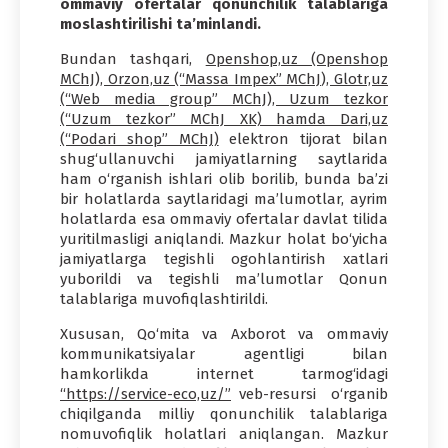
ommaviy ofertalar qonunchilik talablariga
moslashtirilishi ta’minlandi.
Bundan tashqari,
Openshop,uz (Openshop
MChJ), Orzon,uz (“Massa Impex” MChJ), Glotr,uz
(“Web media group” MChJ), Uzum tezkor
(“Uzum tezkor” MChJ XK) hamda Dari,uz
(“Podari shop” MChJ)
elektron tijorat bilan
shug‘ullanuvchi jamiyatlarning saytlarida
ham o‘rganish ishlari olib borilib, bunda ba’zi
bir holatlarda saytlaridagi ma’lumotlar, ayrim
holatlarda esa ommaviy ofertalar davlat tilida
yuritilmasligi aniqlandi. Mazkur holat bo‘yicha
jamiyatlarga tegishli ogohlantirish xatlari
yuborildi va tegishli ma’lumotlar Qonun
talablariga muvofiqlashtirildi.
Xususan, Qo‘mita va Axborot va ommaviy
kommunikatsiyalar agentligi bilan
hamkorlikda internet tarmog‘idagi
“https://service-eco,uz/”
veb-resursi o‘rganib
chiqilganda milliy qonunchilik talablariga
nomuvofiqlik holatlari aniqlangan. Mazkur