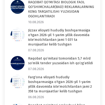
RAQOBAT QO‘MITASI BIOLOGIK FAOL
QO‘SHIMCHALAR(BAD) REKLAMALARNING
KENG TARQATILISHI YUZASIDAN
OGOHLANTIRADI
10.08.2026
Jizzax viloyati hududiy boshqarmasiga
o‘tgan 2026-yil 1-yarim yillik davomida
iste’molchilardan jami 1 031 ta
murojaatlar kelib tushgan
07.08.2026
Raqobat qo‘mitasi tomonidan 5,7 mlrd
so‘mlik tender yuzasidan ish qo‘zg‘atildi
07.08.2026
Farg‘ona viloyati hududiy
boshqarmasiga o‘tgan 2026-yil 1-yarim
yillik davomida iste’molchilardan jami 2
358 ta murojaatlar kelib tushgan
06.08.2026