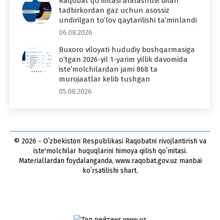
Raqobat qo‘mitasi aralashuvi bilan
tadbirkordan gaz uchun asossiz
undirilgan to‘lov qaytarilishi ta’minlandi
06.08.2026
Buxoro viloyati hududiy boshqarmasiga
o‘tgan 2026-yil 1-yarim yillik davomida
iste’molchilardan jami 868 ta
murojaatlar kelib tushgan
05.08.2026
© 2026 - Oʻzbekiston Respublikasi Raqobatni rivojlantirish va
iste'molchilar huquqlarini himoya qilish qoʻmitasi.
Materiallardan foydalanganda, www.raqobat.gov.uz manbai
koʻrsatilishi shart.