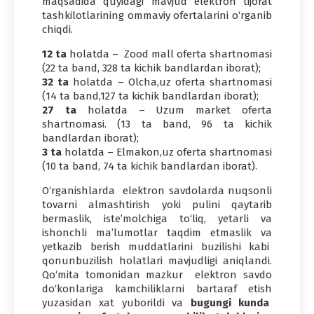
maqsadida quyidagi mavjud elektron tijorat
tashkilotlarining ommaviy ofertalarini o‘rganib
chiqdi.
12 ta
holatda – Zood mall oferta shartnomasi
(22 ta band, 328 ta kichik bandlardan iborat);
32 ta
holatda – Olcha,uz oferta shartnomasi
(14 ta band,127 ta kichik bandlardan iborat);
27 ta
holatda – Uzum market oferta
shartnomasi. (13 ta band, 96 ta kichik
bandlardan iborat);
3 ta
holatda – Elmakon,uz oferta shartnomasi
(10 ta band, 74 ta kichik bandlardan iborat).
O‘rganishlarda elektron savdolarda nuqsonli
tovarni almashtirish yoki pulini qaytarib
bermaslik, iste’molchiga to‘liq, yetarli va
ishonchli ma’lumotlar taqdim etmaslik va
yetkazib berish muddatlarini buzilishi kabi
qonunbuzilish holatlari mavjudligi aniqlandi.
Qo‘mita tomonidan mazkur elektron savdo
do‘konlariga kamchiliklarni bartaraf etish
yuzasidan xat yuborildi va
bugungi kunda