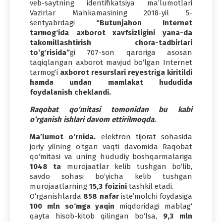
veb-saytning identifikatsiya ma’lumotlari
Vazirlar Mahkamasining 2018-yil 5-
sentyabrdagi
“Butunjahon Internet
tarmog‘ida axborot xavfsizligini yana-da
takomillashtirish chora-tadbirlari
to‘g‘risida”
gi 707-son qaroriga asosan
taqiqlangan axborot mavjud bo‘lgan Internet
tarmog‘i
axborot resurslari reyestriga kiritildi
hamda undan mamlakat hududida
foydalanish cheklandi.
Raqobat qo‘mitasi tomonidan bu kabi
o‘rganish ishlari davom ettirilmoqda.
Ma’lumot o‘rnida.
elektron tijorat sohasida
joriy yilning o‘tgan vaqti davomida Raqobat
qo‘mitasi va uning hududiy boshqarmalariga
1048 ta
murojaatlar kelib tushgan bo‘lib,
savdo sohasi bo‘yicha kelib tushgan
murojaatlarning
15,3 foizini
tashkil etadi.
O‘rganishlarda
858 nafar
iste’molchi foydasiga
100 mln so‘mga yaqin
miqdoridagi mablag‘
qayta hisob-kitob qilingan bo‘lsa,
9,3 mln