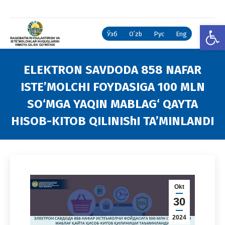
Open
Ўзб
Oʻzb
Рус
Eng
ELEKTRON SAVDODA 858 NAFAR
ISTE’MOLCHI FOYDASIGA 100 MLN
SO‘MGA YAQIN MABLAG‘ QAYTA
HISOB-KITOB QILINIShI TA’MINLANDI
You are here:
Okt
30
2024