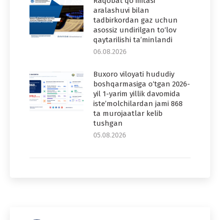
Raqobat qo‘mitasi
aralashuvi bilan
tadbirkordan gaz uchun
asossiz undirilgan to‘lov
qaytarilishi ta’minlandi
06.08.2026
Buxoro viloyati hududiy
boshqarmasiga o‘tgan 2026-
yil 1-yarim yillik davomida
iste’molchilardan jami 868
ta murojaatlar kelib
tushgan
05.08.2026