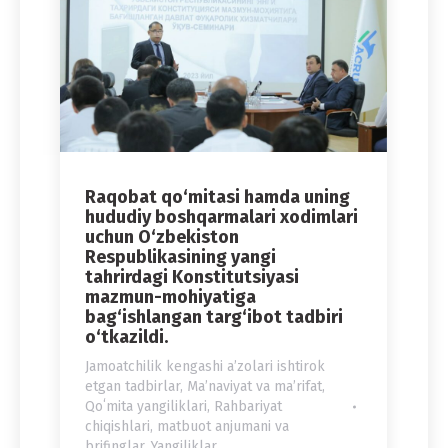
Raqobat qo‘mitasi hamda uning
hududiy boshqarmalari xodimlari
uchun O‘zbekiston
Respublikasining yangi
tahrirdagi Konstitutsiyasi
mazmun-mohiyatiga
bag‘ishlangan targ‘ibot tadbiri
o‘tkazildi.
Jamoatchilik kengashi aʼzolari ishtirok
etgan tadbirlar
,
Maʼnaviyat va maʼrifat
,
Qoʻmita yangiliklari
,
Rahbariyat
chiqishlari, matbuot anjumani va
brifinglar
,
Yangiliklar