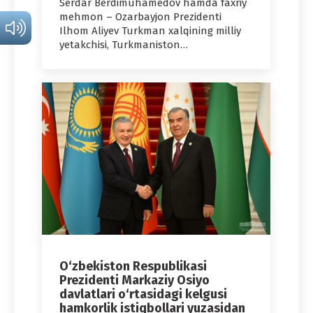
Serdar Berdimuhamedov hamda faxriy
mehmon – Ozarbayjon Prezidenti
Ilhom Aliyev Turkman xalqining milliy
yetakchisi, Turkmaniston…
O‘zbekiston Respublikasi
Prezidenti Markaziy Osiyo
davlatlari o‘rtasidagi kelgusi
hamkorlik istiqbollari yuzasidan