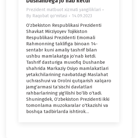
Dushanbega jo‘nab ketdi
Prezident matbuot xizmati yangiliklari
By
Raqobat qo'mitasi
14.09.2023
O‘zbekiston Respublikasi Prezidenti
Shavkat Mirziyoyev Tojikiston
Respublikasi Prezidenti Emomali
Rahmonning taklifiga binoan 14-
sentabr kuni amaliy tashrif bilan
ushbu mamlakatga jo‘nab ketdi.
Tashrif dasturiga muvofiq Dushanbe
shahrida Markaziy Osiyo mamlakatlari
yetakchilarining navbatdagi Maslahat
uchrashuvi va Orolni qutqarish xalqaro
jamg‘armasi ta’sischi davlatlari
rahbarlarining yig‘ilishi bo‘lib o‘tadi.
Shuningdek, O‘zbekiston Prezidenti ikki
tomonlama muzokaralar o‘tkazishi va
boshqa tadbirlarda ishtirok…