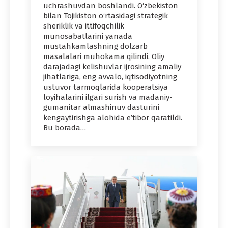
uchrashuvdan boshlandi. O‘zbekiston
bilan Tojikiston o‘rtasidagi strategik
sheriklik va ittifoqchilik
munosabatlarini yanada
mustahkamlashning dolzarb
masalalari muhokama qilindi. Oliy
darajadagi kelishuvlar ijrosining amaliy
jihatlariga, eng avvalo, iqtisodiyotning
ustuvor tarmoqlarida kooperatsiya
loyihalarini ilgari surish va madaniy-
gumanitar almashinuv dasturini
kengaytirishga alohida e’tibor qaratildi.
Bu borada…