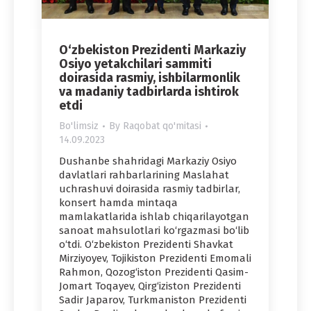
O‘zbekiston Prezidenti Markaziy
Osiyo yetakchilari sammiti
doirasida rasmiy, ishbilarmonlik
va madaniy tadbirlarda ishtirok
etdi
Bo'limsiz
By
Raqobat qo'mitasi
14.09.2023
Dushanbe shahridagi Markaziy Osiyo
davlatlari rahbarlarining Maslahat
uchrashuvi doirasida rasmiy tadbirlar,
konsert hamda mintaqa
mamlakatlarida ishlab chiqarilayotgan
sanoat mahsulotlari ko‘rgazmasi bo‘lib
o‘tdi. O‘zbekiston Prezidenti Shavkat
Mirziyoyev, Tojikiston Prezidenti Emomali
Rahmon, Qozog‘iston Prezidenti Qasim-
Jomart Toqayev, Qirg‘iziston Prezidenti
Sadir Japarov, Turkmaniston Prezidenti