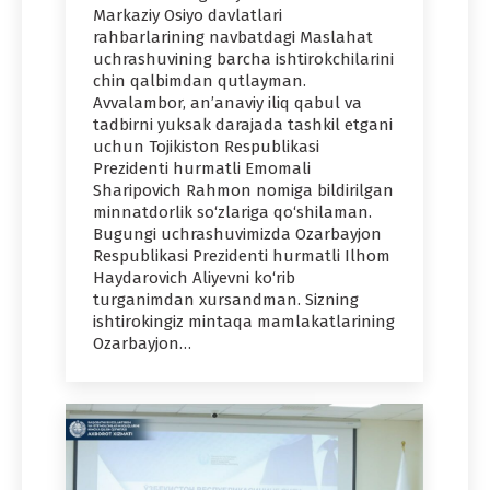
Markaziy Osiyo davlatlari
rahbarlarining navbatdagi Maslahat
uchrashuvining barcha ishtirokchilarini
chin qalbimdan qutlayman.
Avvalambor, an’anaviy iliq qabul va
tadbirni yuksak darajada tashkil etgani
uchun Tojikiston Respublikasi
Prezidenti hurmatli Emomali
Sharipovich Rahmon nomiga bildirilgan
minnatdorlik so‘zlariga qo‘shilaman.
Bugungi uchrashuvimizda Ozarbayjon
Respublikasi Prezidenti hurmatli Ilhom
Haydarovich Aliyevni ko‘rib
turganimdan xursandman. Sizning
ishtirokingiz mintaqa mamlakatlarining
Ozarbayjon…