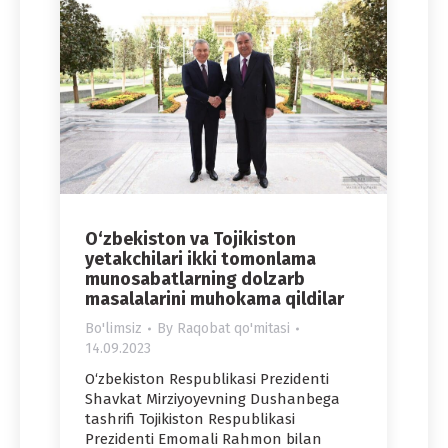
O‘zbekiston va Tojikiston
yetakchilari ikki tomonlama
munosabatlarning dolzarb
masalalarini muhokama qildilar
Bo'limsiz
By
Raqobat qo'mitasi
14.09.2023
O‘zbekiston Respublikasi Prezidenti
Shavkat Mirziyoyevning Dushanbega
tashrifi Tojikiston Respublikasi
Prezidenti Emomali Rahmon bilan