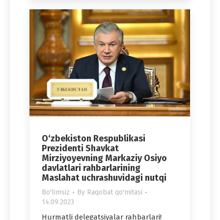
O‘zbekiston Respublikasi
Prezidenti Shavkat
Mirziyoyevning Markaziy Osiyo
davlatlari rahbarlarining
Maslahat uchrashuvidagi nutqi
Bo'limsiz
By
Raqobat qo'mitasi
14.09.2023
Hurmatli delegatsiyalar rahbarlari!