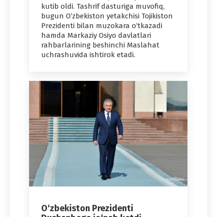
kutib oldi. Tashrif dasturiga muvofiq,
bugun O‘zbekiston yetakchisi Tojikiston
Prezidenti bilan muzokara o‘tkazadi
hamda Markaziy Osiyo davlatlari
rahbarlarining beshinchi Maslahat
uchrashuvida ishtirok etadi.
O‘zbekiston Prezidenti