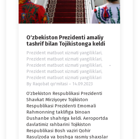
O‘zbekiston Prezidenti amaliy
tashrif bilan Tojikistonga keldi
Prezident matbuot xizmati yangiliklari
,
Prezident matbuot xizmati yangiliklari
,
Prezident matbuot xizmati yangiliklari
,
Prezident matbuot xizmati yangiliklari
,
Prezident matbuot xizmati yangiliklari
By
Raqobat qo'mitasi
14.09.2023
O‘zbekiston Respublikasi Prezidenti
Shavkat Mirziyoyev Tojikiston
Respublikasi Prezidenti Emomali
Rahmonning taklifiga binoan
Dushanbe shahriga keldi. Aeroportda
davlatimiz rahbarini Tojikiston
Respublikasi Bosh vaziri Qohir
Rasulzoda va boshqa rasmiy shaxslar