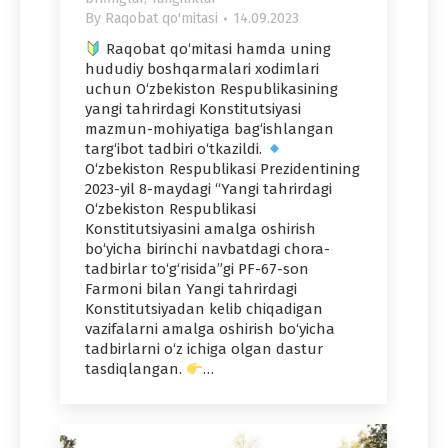
By
Raqobat qo'mitasi
14.09.2023
Raqobat qo‘mitasi hamda uning
hududiy boshqarmalari xodimlari
uchun O‘zbekiston Respublikasining
yangi tahrirdagi Konstitutsiyasi
mazmun-mohiyatiga bag‘ishlangan
targ‘ibot tadbiri o‘tkazildi.
O‘zbekiston Respublikasi Prezidentining
2023-yil 8-maydagi “Yangi tahrirdagi
O‘zbekiston Respublikasi
Konstitutsiyasini amalga oshirish
bo‘yicha birinchi navbatdagi chora-
tadbirlar to‘g‘risida”gi PF-67-son
Farmoni bilan Yangi tahrirdagi
Konstitutsiyadan kelib chiqadigan
vazifalarni amalga oshirish bo‘yicha
tadbirlarni o‘z ichiga olgan dastur
tasdiqlangan.
…