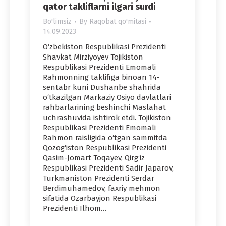
qator takliflarni ilgari surdi
Bo'limsiz
By
Raqobat qo'mitasi
14.09.2023
O‘zbekiston Respublikasi Prezidenti
Shavkat Mirziyoyev Tojikiston
Respublikasi Prezidenti Emomali
Rahmonning taklifiga binoan 14-
sentabr kuni Dushanbe shahrida
o‘tkazilgan Markaziy Osiyo davlatlari
rahbarlarining beshinchi Maslahat
uchrashuvida ishtirok etdi. Tojikiston
Respublikasi Prezidenti Emomali
Rahmon raisligida o‘tgan sammitda
Qozog‘iston Respublikasi Prezidenti
Qasim-Jomart Toqayev, Qirg‘iz
Respublikasi Prezidenti Sadir Japarov,
Turkmaniston Prezidenti Serdar
Berdimuhamedov, faxriy mehmon
sifatida Ozarbayjon Respublikasi
Prezidenti Ilhom…