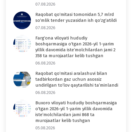
07.08.2026
Raqobat qo‘mitasi tomonidan 5,7 mlrd
so‘mlik tender yuzasidan ish qo‘zg‘atildi
07.08.2026
Farg‘ona viloyati hududiy
boshqarmasiga o‘tgan 2026-yil 1-yarim
yillik davomida iste’molchilardan jami 2
358 ta murojaatlar kelib tushgan
06.08.2026
Raqobat qo‘mitasi aralashuvi bilan
tadbirkordan gaz uchun asossiz
undirilgan to‘lov qaytarilishi ta’minlandi
06.08.2026
Buxoro viloyati hududiy boshqarmasiga
o‘tgan 2026-yil 1-yarim yillik davomida
iste’molchilardan jami 868 ta
murojaatlar kelib tushgan
05.08.2026