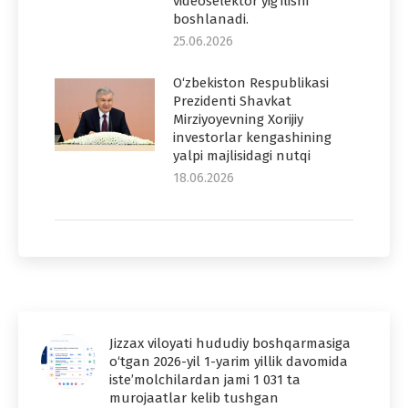
videoselektor yig‘ilishi
boshlanadi.
25.06.2026
O‘zbekiston Respublikasi
Prezidenti Shavkat
Mirziyoyevning Xorijiy
investorlar kengashining
yalpi majlisidagi nutqi
18.06.2026
Jizzax viloyati hududiy boshqarmasiga
o‘tgan 2026-yil 1-yarim yillik davomida
iste’molchilardan jami 1 031 ta
murojaatlar kelib tushgan