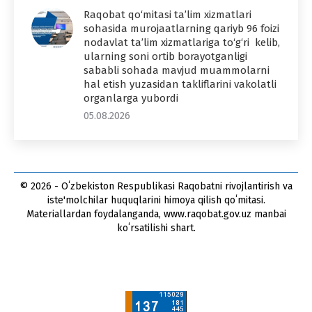
Raqobat qo‘mitasi ta’lim xizmatlari
sohasida murojaatlarning qariyb 96 foizi
nodavlat ta’lim xizmatlariga to‘g‘ri kelib,
ularning soni ortib borayotganligi
sababli sohada mavjud muammolarni
hal etish yuzasidan takliflarini vakolatli
organlarga yubordi
05.08.2026
© 2026 - Oʻzbekiston Respublikasi Raqobatni rivojlantirish va
iste'molchilar huquqlarini himoya qilish qoʻmitasi.
Materiallardan foydalanganda, www.raqobat.gov.uz manbai
koʻrsatilishi shart.