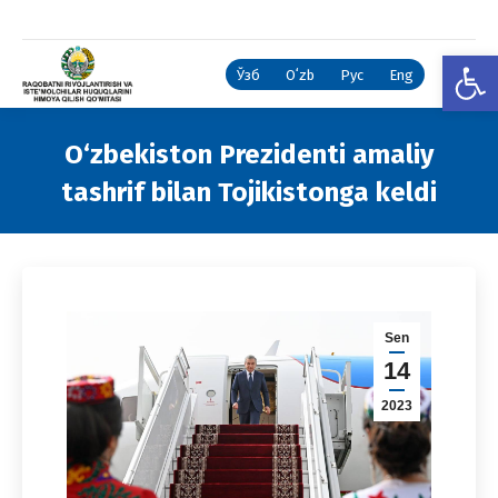
Open
Ўзб
Oʻzb
Рус
Eng
O‘zbekiston Prezidenti amaliy
tashrif bilan Tojikistonga keldi
You are here:
Sen
14
2023