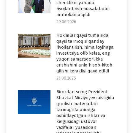
sheriklikni yanada
rivojlantirish masalalarini
muhokama qildi
29.06.2026
Hokimlar qaysi tumanida
qaysi tarmoqni qanday
rivojlantirish, nima loyihaga
investitsiya olib kelsa, eng
yuqori samaradorlikka
erishishini aniq hisob-kitob
qilishi kerakligi qayd etildi
25.06.2026
Birozdan so‘ng Prezident
Shavkat Mirziyoyev raisligida
qurilish materiallari
tarmog‘ida amalga
oshirilayotgan ishlar va
kelgusidagi ustuvor
vazifalar yuzasidan