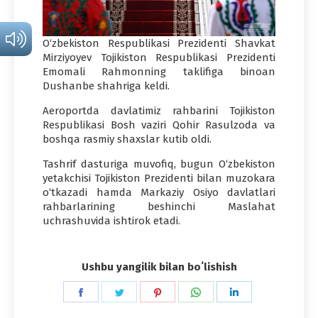
O‘zbekiston Respublikasi Prezidenti Shavkat
Mirziyoyev Tojikiston Respublikasi Prezidenti
Emomali Rahmonning taklifiga binoan
Dushanbe shahriga keldi.
Aeroportda davlatimiz rahbarini Tojikiston
Respublikasi Bosh vaziri Qohir Rasulzoda va
boshqa rasmiy shaxslar kutib oldi.
Tashrif dasturiga muvofiq, bugun O‘zbekiston
yetakchisi Tojikiston Prezidenti bilan muzokara
o‘tkazadi hamda Markaziy Osiyo davlatlari
rahbarlarining beshinchi Maslahat
uchrashuvida ishtirok etadi.
Ushbu yangilik bilan boʻlishish
Share
Share
Share
Share
Share
on
on
on
on
on