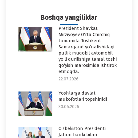
Facebook
Twitter
Pinterest
WhatsApp
LinkedIn
Boshqa yangiliklar
Prezident Shavkat
Mirziyoyev O‘rta Chirchiq
tumanida Toshkent –
Samarqand yo‘nalishidagi
pullik muqobil avtomobil
yo‘li qurilishiga tamal toshi
qo‘yish marosimida ishtirok
etmoqda.
22.07.2026
Yoshlarga davlat
mukofotlari topshirildi
30.06.2026
Oʻzbekiston Prezidenti
Jahon banki bilan