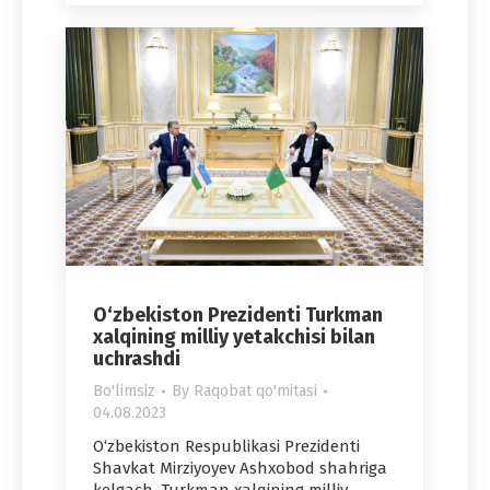
O‘zbekiston Prezidenti Turkman
xalqining milliy yetakchisi bilan
uchrashdi
Bo'limsiz
By
Raqobat qo'mitasi
04.08.2023
O‘zbekiston Respublikasi Prezidenti
Shavkat Mirziyoyev Ashxobod shahriga