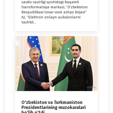
savdo vazirligi qoshidagi Raqamli
transformatsiya markazi, “O‘zbekiston
Respublikasi tovar-xom ashyo birjasi”
AJ, “Elektron onlayn auksionlarni
tashkil…
O‘zbekiston va Turkmaniston
Prezidentlarining muzokaralari
bo‘lib o‘tdi