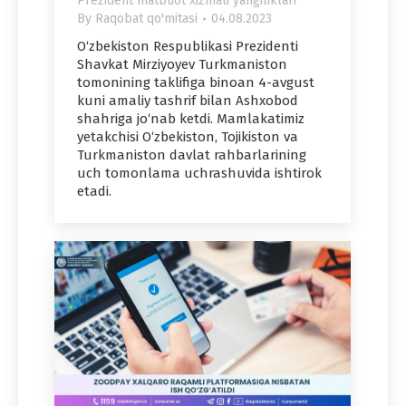
Prezident matbuot xizmati yangiliklari
By
Raqobat qo'mitasi
04.08.2023
O‘zbekiston Respublikasi Prezidenti
Shavkat Mirziyoyev Turkmaniston
tomonining taklifiga binoan 4-avgust
kuni amaliy tashrif bilan Ashxobod
shahriga jo‘nab ketdi. Mamlakatimiz
yetakchisi O‘zbekiston, Tojikiston va
Turkmaniston davlat rahbarlarining
uch tomonlama uchrashuvida ishtirok
etadi.