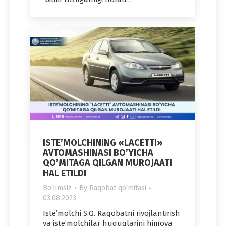
ISTE’MOLCHINING «LAСETTI»
AVTOMASHINASI BO’YICHA
QO’MITAGA QILGAN MUROJAATI
HAL ETILDI
Bo'limsiz
By
Raqobat qo'mitasi
03.08.2023
Iste’molchi S.Q. Raqobatni rivojlantirish
va iste’molchilar huquqlarini himoya