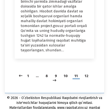
birinchi yarmida zim­madagi vazifalar
doirasida bir qator ishlar amalga
oshirilgan. Hisobot davrida davlat va
xo‘jalik boshqaruvi organlari hamda
mahalliy davlat hokimiyati organlari
tomonidan project.gov.uz portali orqali
Qo‘mita va uning hududiy organlariga
tushgan 1242 ta normativ-huquqiy
hujjat loyihalari­ning raqobat muhitiga
ta’siri yuzasidan xulosalar
tayyorlangan, shundan…
1
…
8
9
10
11
12
© 2026 - Oʻzbekiston Respublikasi Raqobatni rivojlantirish va
iste'molchilar huquqlarini himoya qilish qoʻmitasi.
Materiallardan foydalanganda, www.raqobat.gov.uz manbai