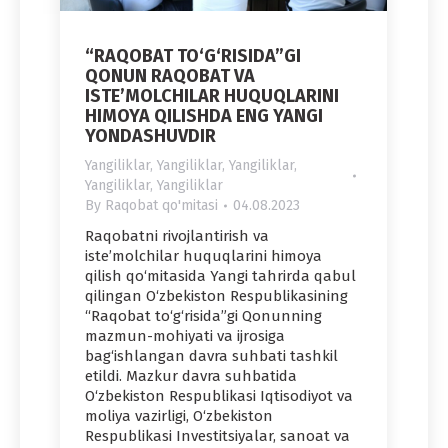
“RAQOBAT TO‘G‘RISIDA”GI
QONUN RAQOBAT VA
ISTEʼMOLCHILAR HUQUQLARINI
HIMOYA QILISHDA ENG YANGI
YONDASHUVDIR
Yangiliklar
,
Yangiliklar
,
Yangiliklar
,
Yangiliklar
,
Yangiliklar
By
Raqobat qo'mitasi
04.08.2023
Raqobatni rivojlantirish va
iste’molchilar huquqlarini himoya
qilish qo‘mitasida Yangi tahrirda qabul
qilingan O‘zbekiston Respublikasining
“Raqobat to‘g‘risida”gi Qonunning
mazmun-mohiyati va ijrosiga
bag‘ishlangan davra suhbati tashkil
etildi. Mazkur davra suhbatida
O‘zbekiston Respublikasi Iqtisodiyot va
moliya vazirligi, O‘zbekiston
Respublikasi Investitsiyalar, sanoat va