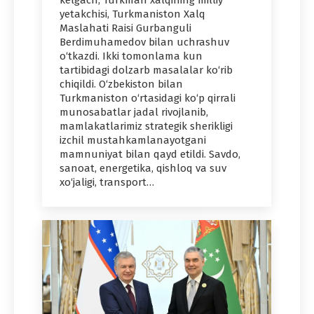
kelgach, Turkman xalqining milliy
yetakchisi, Turkmaniston Xalq
Maslahati Raisi Gurbanguli
Berdimuhamedov bilan uchrashuv
o‘tkazdi. Ikki tomonlama kun
tartibidagi dolzarb masalalar ko‘rib
chiqildi. O‘zbekiston bilan
Turkmaniston o‘rtasidagi ko‘p qirrali
munosabatlar jadal rivojlanib,
mamlakatlarimiz strategik sherikligi
izchil mustahkamlanayotgani
mamnuniyat bilan qayd etildi. Savdo,
sanoat, energetika, qishloq va suv
xo‘jaligi, transport…