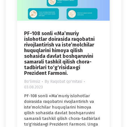
PF-108 sonli «Ma’muriy
islohotlar doirasida raqobatni
rivojlantirish va iste’molchilar
huquqlarini himoya qilish
sohasida davlat boshqaruvini
samarali tashkil qilish chora-
tadbirlari to‘g‘risida»gi
Prezident Farmoni.
Bo'limsiz
By
Raqobat qo'mitasi
03.08.2023
PF-108 sonli «Ma’muriy islohotlar
doirasida raqobatni rivojlantirish va
iste’molchilar huquqlarini himoya
qilish sohasida davlat boshqaruvini
samarali tashkil qilish chora-tadbirlari
to‘g‘risida»gi Prezident Farmoni. Unga