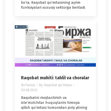
ko‘ra, Raqobat qo‘mitasining ayrim
funksiyalari xususiy sektorga beriladi.
Raqobat muhiti: tahlil va choralar
Bo'limsiz
By
Raqobat qo'mitasi
03.08.2023
Raqobatni rivojlantirish va
iste’molchilar huquqlarini hi­moya
qilish qo‘mitasi tomonidan joriy yilning