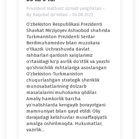
Prezident matbuot xizmati yangiliklari
By
Raqobat qo'mitasi
04.08.2023
O‘zbekiston Respublikasi Prezidenti
Shavkat Mirziyoyev Ashxobod shahrida
Turkmaniston Prezidenti Serdar
Berdimuhamedov bilan muzokara
o‘tkazdi. Uchrashuvda davlat
rahbarlari qardosh xalqlarimiz
o‘rtasidagi ko‘p asrlik do‘stlik va yaxshi
qo‘shnichilik rishtalariga asoslangan
O‘zbekiston-Turkmaniston
chuqurlashgan strategik sheriklik
munosabatlarining dolzarb
masalalarini muhokama qildilar.
Amaliy hamkorlik barcha
yo‘nalishlarda kengayib borayotgani
mamnuniyat bilan qayd etildi. Oliy
darajadagi kelishuvlar muvaffaqiyatli
amalga oshirilmoqda. Hukumatlar,
vazirlik…