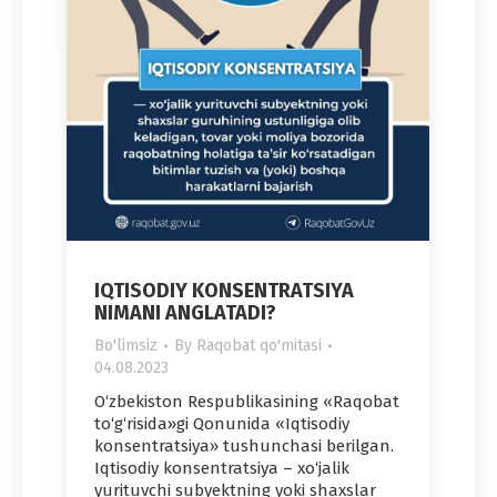
IQTISODIY KONSENTRATSIYA
NIMANI ANGLATADI?
Bo'limsiz
By
Raqobat qo'mitasi
04.08.2023
O‘zbekiston Respublikasining «Raqobat
to‘g‘risida»gi Qonunida «Iqtisodiy
konsentratsiya» tushunchasi berilgan.
Iqtisodiy konsentratsiya – xo‘jalik
yurituvchi subyektning yoki shaxslar