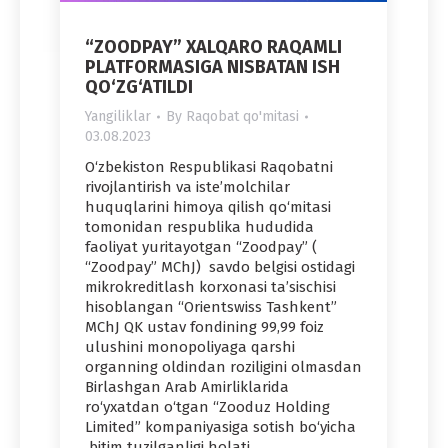
“ZOODPAY” XALQARO RAQAMLI
PLATFORMASIGA NISBATAN ISH
QO‘ZG‘ATILDI
Yangiliklar
By
Raqobat qo'mitasi
03.08.2023
O‘zbekiston Respublikasi Raqobatni
rivojlantirish va iste’molchilar
huquqlarini himoya qilish qo‘mitasi
tomonidan respublika hududida
faoliyat yuritayotgan “Zoodpay” (
“Zoodpay” MChJ) savdo belgisi ostidagi
mikrokreditlash korxonasi ta’sischisi
hisoblangan “Orientswiss Tashkent”
MChJ QK ustav fondining 99,99 foiz
ulushini monopoliyaga qarshi
organning oldindan roziligini olmasdan
Birlashgan Arab Amirliklarida
ro‘yxatdan o‘tgan “Zooduz Holding
Limited” kompaniyasiga sotish bo‘yicha
bitim tuzilganligi holati…