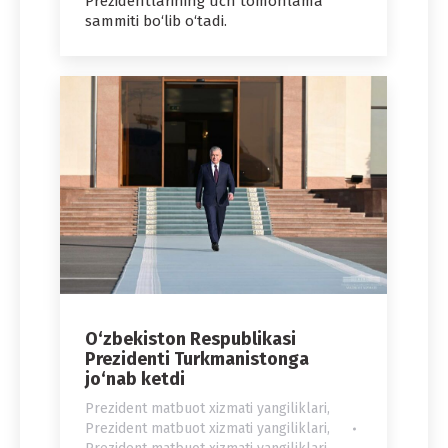
Prezidentlarining uch tomonlama
sammiti bo‘lib o‘tadi.
O‘zbekiston Respublikasi
Prezidenti Turkmanistonga
jo‘nab ketdi
Prezident matbuot xizmati yangiliklari
,
Prezident matbuot xizmati yangiliklari
,