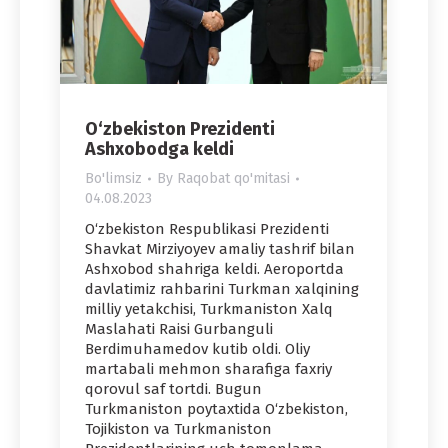
O‘zbekiston Prezidenti
Ashxobodga keldi
Bo'limsiz
By
Raqobat qo'mitasi
04.08.2023
O‘zbekiston Respublikasi Prezidenti
Shavkat Mirziyoyev amaliy tashrif bilan
Ashxobod shahriga keldi. Aeroportda
davlatimiz rahbarini Turkman xalqining
milliy yetakchisi, Turkmaniston Xalq
Maslahati Raisi Gurbanguli
Berdimuhamedov kutib oldi. Oliy
martabali mehmon sharafiga faxriy
qorovul saf tortdi. Bugun
Turkmaniston poytaxtida O‘zbekiston,
Tojikiston va Turkmaniston