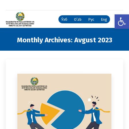
Open
Ўзб
Oʻzb
Рус
Eng
Monthly Archives:
Avgust 2023
You are here: