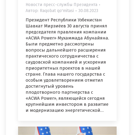
Новости пресс-службы Президента
Автор:
Raqobat qo'mitasi
30.08.2023
Президент Республики Узбекистан
Шавкат Мирзиёев 30 августа принял
председателя правления компании
«ACWA Power» Мухаммада Абунайяна.
Были предметно рассмотрены
вопросы дальнейшего расширения
практического сотрудничества с
саудовской компанией и ускорения
приоритетных проектов в нашей
стране. Глава нашего государства с
особым удовлетворением отметил
достигнутый уровень
плодотворного партнерства с
«ACWA Power», являющейся сегодня
крупнейшим инвестором в развитие
и модернизацию энергетической…