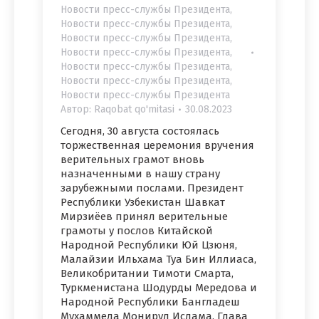
Новости пресс-службы Президента
,
Новости пресс-службы Президента
,
Новости пресс-службы Президента
,
Новости пресс-службы Президента
,
Новости пресс-службы Президента
,
Новости пресс-службы Президента
,
Новости пресс-службы Президента
Автор:
Raqobat qo'mitasi
30.08.2023
Сегодня, 30 августа состоялась
торжественная церемония вручения
верительных грамот вновь
назначенными в нашу страну
зарубежными послами. Президент
Республики Узбекистан Шавкат
Мирзиёев принял верительные
грамоты у послов Китайской
Народной Республики Юй Цзюня,
Малайзии Ильхама Туа Бин Иллиаса,
Великобритании Тимоти Смарта,
Туркменистана Шодурды Мередова и
Народной Республики Бангладеш
Мухаммеда Монирул Ислама. Глава