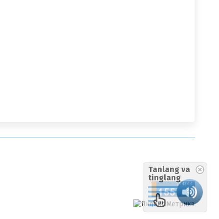
Tanlang va
tinglang