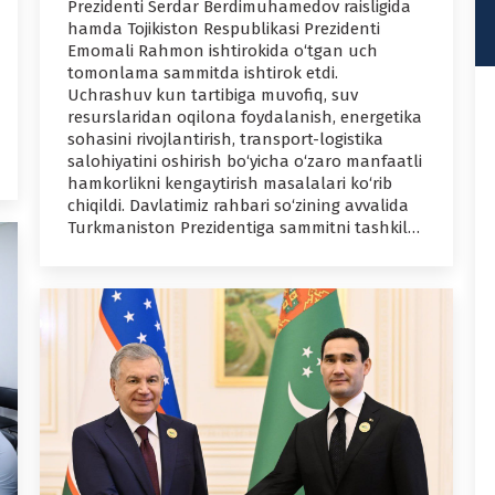
Prezidenti Serdar Berdimuhamedov raisligida
hamda Tojikiston Respublikasi Prezidenti
Emomali Rahmon ishtirokida o‘tgan uch
tomonlama sammitda ishtirok etdi.
Uchrashuv kun tartibiga muvofiq, suv
resurslaridan oqilona foydalanish, energetika
sohasini rivojlantirish, transport-logistika
salohiyatini oshirish bo‘yicha o‘zaro manfaatli
hamkorlikni kengaytirish masalalari ko‘rib
chiqildi. Davlatimiz rahbari so‘zining avvalida
Turkmaniston Prezidentiga sammitni tashkil…