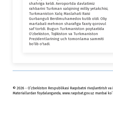
shahriga keldi. Aeroportda davlatimiz
rahbarini Turkman xalqining milliy yetakchisi,
Turkmaniston Xalq Maslahati Raisi
Gurbanguli Berdimuhamedov kutib oldi. Oliy
martabali mehmon sharafiga faxriy qorovul
saf tortdi. Bugun Turkmaniston poytaxtida
O‘zbekiston, Tojikiston va Turkmaniston
Prezidentlarining uch tomonlama sammiti
bo‘lib o‘tadi.
© 2026 - Oʻzbekiston Respublikasi Raqobatni rivojlantirish va i
Materiallardan foydalanganda, www.raqobat.gov.uz manbai koʻrs