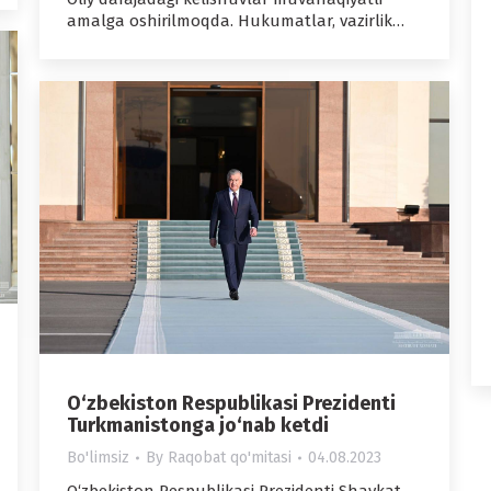
amalga oshirilmoqda. Hukumatlar, vazirlik…
O‘zbekiston Respublikasi Prezidenti
Turkmanistonga jo‘nab ketdi
Bo'limsiz
By
Raqobat qo'mitasi
04.08.2023