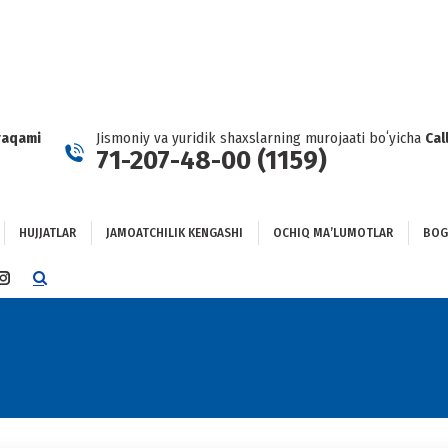
HUJJATLAR
JAMOATCHILIK KENGASHI
OCHIQ MAʼLUMOTLAR
GʻLANISH
raqami
Jismoniy va yuridik shaxslarning murojaati boʻyicha
Cal
71-207-48-00 (1159)
HUJJATLAR
JAMOATCHILIK KENGASHI
OCHIQ MAʼLUMOTLAR
BOG
TTER
INSTAGRAM
E
PAGE
NS
OPENS
IN
NEW
DOW
WINDOW