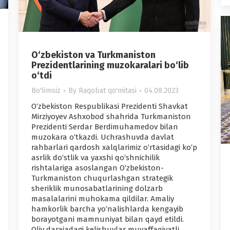
O‘zbekiston va Turkmaniston
Prezidentlarining muzokaralari bo‘lib
o‘tdi
Bo'limsiz
By
Raqobat qo'mitasi
04.08.2023
O‘zbekiston Respublikasi Prezidenti Shavkat
Mirziyoyev Ashxobod shahrida Turkmaniston
Prezidenti Serdar Berdimuhamedov bilan
muzokara o‘tkazdi. Uchrashuvda davlat
rahbarlari qardosh xalqlarimiz o‘rtasidagi ko‘p
asrlik do‘stlik va yaxshi qo‘shnichilik
rishtalariga asoslangan O‘zbekiston-
Turkmaniston chuqurlashgan strategik
sheriklik munosabatlarining dolzarb
masalalarini muhokama qildilar. Amaliy
hamkorlik barcha yo‘nalishlarda kengayib
borayotgani mamnuniyat bilan qayd etildi.
Oliy darajadagi kelishuvlar muvaffaqiyatli