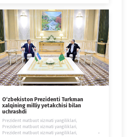
O‘zbekiston Prezidenti Turkman
xalqining milliy yetakchisi bilan
uchrashdi
Prezident matbuot xizmati yangiliklari
,
Prezident matbuot xizmati yangiliklari
,
Prezident matbuot xizmati yangiliklari
,