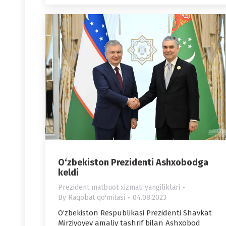
O‘zbekiston Prezidenti Ashxobodga
keldi
Prezident matbuot xizmati yangiliklari
By
Raqobat qo'mitasi
04.08.2023
O‘zbekiston Respublikasi Prezidenti Shavkat
Mirziyoyev amaliy tashrif bilan Ashxobod