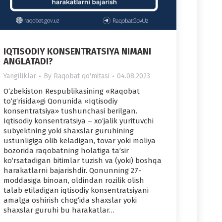
IQTISODIY KONSENTRATSIYA NIMANI
ANGLATADI?
Yangiliklar
By
Raqobat qo'mitasi
04.08.2023
O‘zbekiston Respublikasining «Raqobat
to‘g‘risida»gi Qonunida «Iqtisodiy
konsentratsiya» tushunchasi berilgan.
Iqtisodiy konsentratsiya – xo‘jalik yurituvchi
subyektning yoki shaxslar guruhining
ustunligiga olib keladigan, tovar yoki moliya
bozorida raqobatning holatiga ta’sir
ko‘rsatadigan bitimlar tuzish va (yoki) boshqa
harakatlarni bajarishdir. Qonunning 27-
moddasiga binoan, oldindan rozilik olish
talab etiladigan iqtisodiy konsentratsiyani
amalga oshirish chog‘ida shaxslar yoki
shaxslar guruhi bu harakatlar…