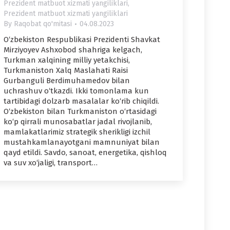
Prezident matbuot xizmati yangiliklari
,
Prezident matbuot xizmati yangiliklari
By
Raqobat qo'mitasi
04.08.2023
O‘zbekiston Respublikasi Prezidenti Shavkat
Mirziyoyev Ashxobod shahriga kelgach,
Turkman xalqining milliy yetakchisi,
Turkmaniston Xalq Maslahati Raisi
Gurbanguli Berdimuhamedov bilan
uchrashuv o‘tkazdi. Ikki tomonlama kun
tartibidagi dolzarb masalalar ko‘rib chiqildi.
O‘zbekiston bilan Turkmaniston o‘rtasidagi
ko‘p qirrali munosabatlar jadal rivojlanib,
mamlakatlarimiz strategik sherikligi izchil
mustahkamlanayotgani mamnuniyat bilan
qayd etildi. Savdo, sanoat, energetika, qishloq
va suv xo‘jaligi, transport…