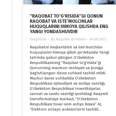
“RAQOBAT TO‘G‘RISIDA”GI QONUN
RAQOBAT VA ISTEʼMOLCHILAR
HUQUQLARINI HIMOYA QILISHDA ENG
YANGI YONDASHUVDIR
Yangiliklar
By
Raqobat qo'mitasi
04.08.2023
Raqobatni rivojlantirish va iste’molchilar
huquqlarini himoya qilish qo‘mitasida Yangi
tahrirda qabul qilingan O‘zbekiston
Respublikasining “Raqobat to‘g‘risida”gi
Qonunning mazmun-mohiyati va ijrosiga
bag‘ishlangan davra suhbati tashkil etildi.
Mazkur davra suhbatida O‘zbekiston
Respublikasi Iqtisodiyot va moliya vazirligi,
O‘zbekiston Respublikasi Investitsiyalar,
sanoat va savdo vazirligi qoshidagi Raqamli
transformatsiya markazi, “O‘zbekiston
Respublikasi tovar-xom ashyo birjasi” AJ,
“Elektron onlayn auksionlarni tashkil…