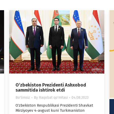
O‘zbekiston Prezidenti Ashxobod
sammitida ishtirok etdi
Bo'limsiz
By
Raqobat qo'mitasi
04.08.2023
O‘zbekiston Respublikasi Prezidenti Shavkat
Mirziyoyev 4-avgust kuni Turkmaniston