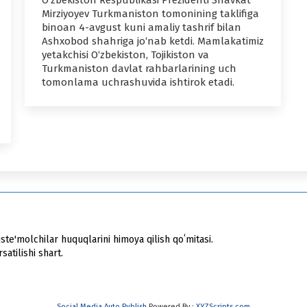
O‘zbekiston Respublikasi Prezidenti Shavkat
Mirziyoyev Turkmaniston tomonining taklifiga
binoan 4-avgust kuni amaliy tashrif bilan
Ashxobod shahriga jo‘nab ketdi. Mamlakatimiz
yetakchisi O‘zbekiston, Tojikiston va
Turkmaniston davlat rahbarlarining uch
tomonlama uchrashuvida ishtirok etadi.
ste'molchilar huquqlarini himoya qilish qoʻmitasi.
atilishi shart.
Social Media Auto Publish
Powered By :
XYZScripts.com