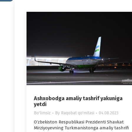
Ashxobodga amaliy tashrif yakuniga
yetdi
Bo'limsiz
By
Raqobat qo'mitasi
04.08.2023
O‘zbekiston Respublikasi Prezidenti Shavkat
Mirziyoyevning Turkmanistonga amaliy tashrifi