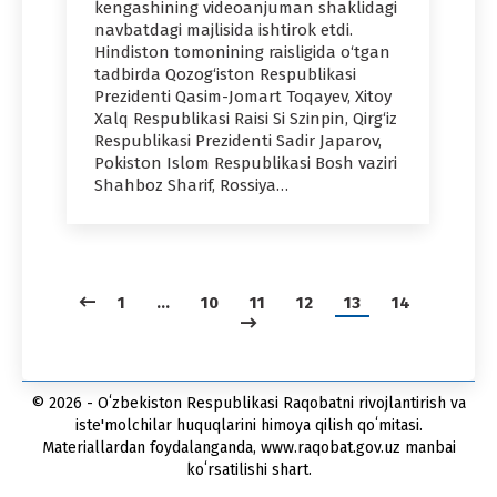
kengashining videoanjuman shaklidagi
navbatdagi majlisida ishtirok etdi.
Hindiston tomonining raisligida o‘tgan
tadbirda Qozog‘iston Respublikasi
Prezidenti Qasim-Jomart Toqayev, Xitoy
Xalq Respublikasi Raisi Si Szinpin, Qirg‘iz
Respublikasi Prezidenti Sadir Japarov,
Pokiston Islom Respublikasi Bosh vaziri
Shahboz Sharif, Rossiya…
1
…
10
11
12
13
14
© 2026 - Oʻzbekiston Respublikasi Raqobatni rivojlantirish va
iste'molchilar huquqlarini himoya qilish qoʻmitasi.
Materiallardan foydalanganda, www.raqobat.gov.uz manbai
koʻrsatilishi shart.