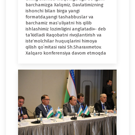
barchamizga Xalqmiz, Davlatimizning
ishonchi bilan birga yangi
formatda,yangi tashabbuslar va
barchamiz mas’uliyatni his qilib
ishlashimiz lozimligini anglatadi»- deb
ta’kidladi Raqobatni rivojlantirish va
isteʼmolchilar huquqlarini himoya
qilish qoʻmitasi raisi Sh.Sharaxmetov.
Xalqaro konferensiya davom etmoqda