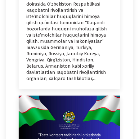
doirasida O‘zbekiston Respublikasi
Raqobatni rivojlantirish va
isteʼmolchilar huquqlarini himoya
qilish qoʻmitasi tomonidan “Raqamli
bozorlarda huquqni muhofaza qilish
va isteʼmolchilar huquqlarini himoya
qilish: muammolar va imkoniyatlar”
mavzusida Germaniya, Turkiya,
Ruminiya, Rossiya, Janubiy Koreya,
Vengriya, Qirg‘iziston, Hindiston,
Belarus, Armaniston kabi xorijiy
davlatlardan raqobatni rivojlantirish
organlari, xalqaro tashkilotlar,…