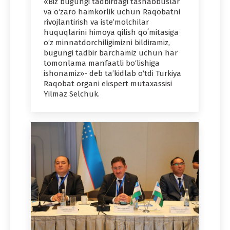
«Biz bugungi tadbirdagi tashabbuslar
va o‘zaro hamkorlik uchun Raqobatni
rivojlantirish va isteʼmolchilar
huquqlarini himoya qilish qoʻmitasiga
o‘z minnatdorchiligimizni bildiramiz,
bugungi tadbir barchamiz uchun har
tomonlama manfaatli bo‘lishiga
ishonamiz»- deb ta’kidlab o‘tdi Turkiya
Raqobat organi ekspert mutaxassisi
Yilmaz Selchuk.