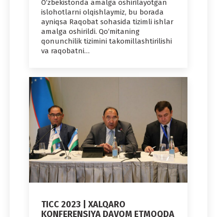
O‘zbekistonda amalga oshirilayotgan
islohotlarni olqishlaymiz, bu borada
ayniqsa Raqobat sohasida tizimli ishlar
amalga oshirildi. Qo‘mitaning
qonunchilik tizimini takomillashtirilishi
va raqobatni…
TICC 2023 | XALQARO
KONFERENSIYA DAVOM ETMOQDA