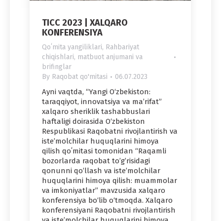
TICC 2023 | XALQARO
KONFERENSIYA
Qoʻmita yangiliklari
,
Rahbariyat
chiqishlari, matbuot anjumani va
brifinglar
By
Raqobat qo'mitasi
06.07.2023
Ayni vaqtda, “Yangi O‘zbekiston:
taraqqiyot, innovatsiya va ma’rifat”
xalqaro sheriklik tashabbuslari
haftaligi doirasida O‘zbekiston
Respublikasi Raqobatni rivojlantirish va
isteʼmolchilar huquqlarini himoya
qilish qoʻmitasi tomonidan “Raqamli
bozorlarda raqobat to’g’risidagi
qonunni qo’llash va isteʼmolchilar
huquqlarini himoya qilish: muammolar
va imkoniyatlar” mavzusida xalqaro
konferensiya bo‘lib o‘tmoqda. Xalqaro
konferensiyani Raqobatni rivojlantirish
va isteʼmolchilar huquqlarini himoya