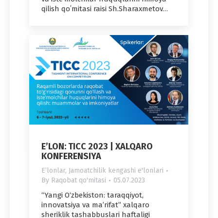
qilish qoʻmitasi raisi Sh.Sharaxmetov…
E’LON: TICC 2023 | XALQARO
KONFERENSIYA
Eʼlonlar
,
Jamoatchilik kengashi e'lonlari
By
Raqobat qo'mitasi
05.07.2023
“Yangi O‘zbekiston: taraqqiyot,
innovatsiya va ma’rifat” xalqaro
sheriklik tashabbuslari haftaligi