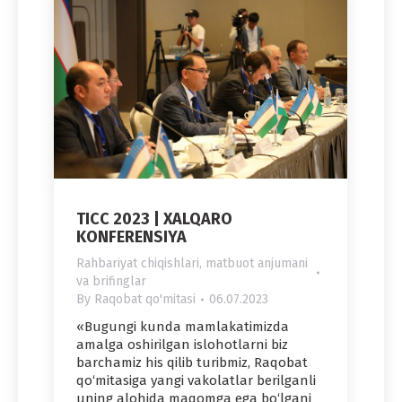
TICC 2023 | XALQARO
KONFERENSIYA
Rahbariyat chiqishlari, matbuot anjumani
va brifinglar
By
Raqobat qo'mitasi
06.07.2023
«Bugungi kunda mamlakatimizda
amalga oshirilgan islohotlarni biz
barchamiz his qilib turibmiz, Raqobat
qo‘mitasiga yangi vakolatlar berilganli
uning alohida maqomga ega bo‘lgani