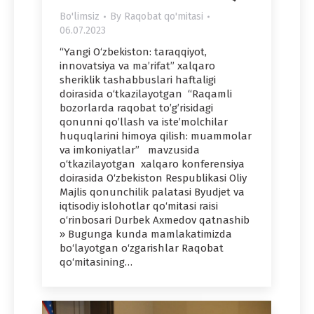
Bo'limsiz
By
Raqobat qo'mitasi
06.07.2023
“Yangi O‘zbekiston: taraqqiyot,
innovatsiya va ma’rifat” xalqaro
sheriklik tashabbuslari haftaligi
doirasida o‘tkazilayotgan “Raqamli
bozorlarda raqobat to’g’risidagi
qonunni qo’llash va isteʼmolchilar
huquqlarini himoya qilish: muammolar
va imkoniyatlar” mavzusida
o‘tkazilayotgan xalqaro konferensiya
doirasida O‘zbekiston Respublikasi Oliy
Majlis qonunchilik palatasi Byudjet va
iqtisodiy islohotlar qo‘mitasi raisi
o‘rinbosari Durbek Axmedov qatnashib
» Bugunga kunda mamlakatimizda
bo‘layotgan o‘zgarishlar Raqobat
qo‘mitasining…