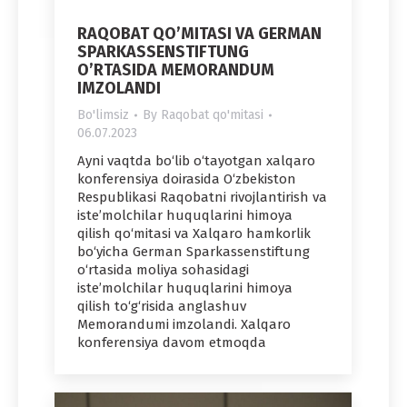
RAQOBAT QO’MITASI VA GERMAN
SPARKASSENSTIFTUNG
O’RTASIDA MEMORANDUM
IMZOLANDI
Bo'limsiz
By
Raqobat qo'mitasi
06.07.2023
Ayni vaqtda bo‘lib o‘tayotgan xalqaro
konferensiya doirasida O‘zbekiston
Respublikasi Raqobatni rivojlantirish va
iste’molchilar huquqlarini himoya
qilish qo‘mitasi va Xalqaro hamkorlik
bo‘yicha German Sparkassenstiftung
o‘rtasida moliya sohasidagi
iste’molchilar huquqlarini himoya
qilish to‘g‘risida anglashuv
Memorandumi imzolandi. Xalqaro
konferensiya davom etmoqda