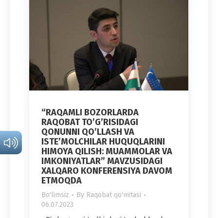
“RAQAMLI BOZORLARDA
RAQOBAT TO’G’RISIDAGI
QONUNNI QO’LLASH VA
ISTEʼMOLCHILAR HUQUQLARINI
HIMOYA QILISH: MUAMMOLAR VA
IMKONIYATLAR” MAVZUSIDAGI
XALQARO KONFERENSIYA DAVOM
ETMOQDA
Bo'limsiz
By
Raqobat qo'mitasi
06.07.2023