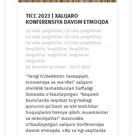
TICC 2023 | XALQARO
KONFERENSIYA DAVOM ETMOQDA
Qoʻmita yangiliklari
,
Qoʻmita yangiliklari
,
Qoʻmita yangiliklari
,
Qoʻmita yangiliklari
,
Qoʻmita yangiliklari
,
Qoʻmita yangiliklari
,
Yangiliklar
,
Yangiliklar
,
Yangiliklar
,
Yangiliklar
,
Yangiliklar
,
Yangiliklar
,
Yangiliklar
By
Raqobat qo'mitasi
06.07.2023
“Yangi O‘zbekiston: taraqqiyot,
innovatsiya va ma’rifat” xalqaro
sheriklik tashabbuslari haftaligi
doirasida o‘tkazilayotgan “Raqamli
bozorlarda raqobat to’g’risidagi
qonunni qo’llash va isteʼmolchilar
huquqlarini himoya qilish: muammolar
va imkoniyatlar” mavzusida
o‘tkazilayotgan xalqaro konferensiya
davom etmoqda. «Biz so‘ngi vaqtlarda