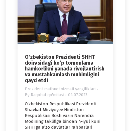
O‘zbekiston Prezidenti SHHT
doirasidagi ko‘p tomonlama
hamkorlikni yanada rivojlantirish
va mustahkamlash muhimligini
qayd etdi
Prezident matbuot xizmati yangiliklari
By
Raqobat qo'mitasi
04.07.2023
O‘zbekiston Respublikasi Prezidenti
Shavkat Mirziyoyev Hindiston
Respublikasi Bosh vaziri Narendra
Modining taklifiga binoan 4-iyul kuni
SHHTga a’zo davlatlar rahbarlari