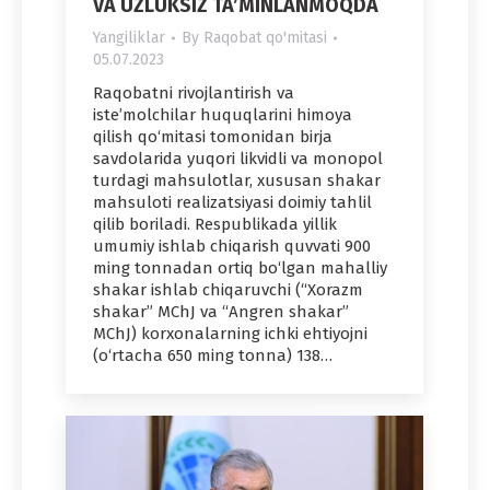
VA UZLUKSIZ TA’MINLANMOQDA
Yangiliklar
By
Raqobat qo'mitasi
05.07.2023
Raqobatni rivojlantirish va
iste’molchilar huquqlarini himoya
qilish qo‘mitasi tomonidan birja
savdolarida yuqori likvidli va monopol
turdagi mahsulotlar, xususan shakar
mahsuloti realizatsiyasi doimiy tahlil
qilib boriladi. Respublikada yillik
umumiy ishlab chiqarish quvvati 900
ming tonnadan ortiq bo‘lgan mahalliy
shakar ishlab chiqaruvchi (“Xorazm
shakar” MChJ va “Angren shakar”
MChJ) korxonalarning ichki ehtiyojni
(o‘rtacha 650 ming tonna) 138…