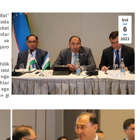
ifat”
Iyul
sida
obat
6
ilar
2023
 va
qaro
ilik
raisi
unga
hlar
 ega
a» gi