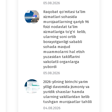
05.08.2026
Raqobat qo‘mitasi ta’lim
xizmatlari sohasida
murojaatlarning qariyb 96
foizi nodavlat ta’lim
xizmatlariga to‘g‘ri kelib,
ularning soni ortib
borayotganligi sababli
sohada mavjud
muammolarni hal etish
yuzasidan takliflarini
vakolatli organlarga
yubordi
05.08.2026
2026-yilning birinchi yarim
yilligi davomida jismoniy va
yuridik shaxslar hamda
ularning vakillaridan kelib
tushgan murojaatlar tahlili
04.08.2026