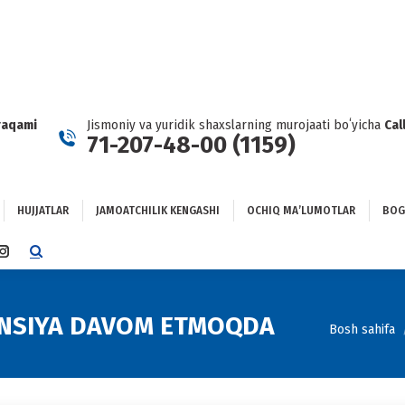
HUJJATLAR
JAMOATCHILIK KENGASHI
OCHIQ MAʼLUMOTLAR
GʻLANISH
raqami
Jismoniy va yuridik shaxslarning murojaati boʻyicha
Cal
71-207-48-00 (1159)
HUJJATLAR
JAMOATCHILIK KENGASHI
OCHIQ MAʼLUMOTLAR
BOG
TTER
INSTAGRAM
E
PAGE
NS
OPENS
IN
ENSIYA DAVOM ETMOQDA
You are her
Bosh sahifa
NEW
DOW
WINDOW