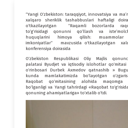
“Yangi O‘zbekiston: taraqqiyot, innovatsiya va ma’r
xalqaro sheriklik tashabbuslari haftaligi doira
o‘tkazilayotgan “Raqamli bozorlarda raq
to’g’risidagi qonunni qo’llash va isteʼmolch
huquqlarini himoya qilish: muammolar
imkoniyatlar” mavzusida o‘tkazilayotgan xal
konferensiya doirasida
O‘zbekiston Respublikasi Oliy Majlis qonunch
palatasi Byudjet va iqtisodiy islohotlar qo‘mitasi 
o‘rinbosari Durbek Axmedov qatnashib » Bug
kunda mamlakatimizda bo‘layotgan o‘zgaris
Raqobat qo‘mitasining alohida maqomga
bo‘lganligi va Yangi tahrirdagi «Raqobat to‘g‘risid
qonuning ahamiyatlariga» to‘xtalib o‘tdi.