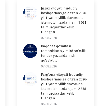
Jizzax viloyati hududiy
boshqarmasiga o‘tgan 2026-
yil 1-yarim yillik davomida
iste’molchilardan jami 1 031
ta murojaatlar kelib
tushgan
07.08.2026
Raqobat qo‘mitasi
tomonidan 5,7 mlrd so‘mlik
tender yuzasidan ish
qo‘zg‘atildi
07.08.2026
Farg‘ona viloyati hududiy
boshqarmasiga o‘tgan 2026-
yil 1-yarim yillik davomida
iste’molchilardan jami 2 358
ta murojaatlar kelib
tushgan
06.08.2026