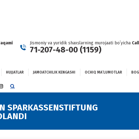
HUJJATLAR
JAMOATCHILIK KENGASHI
OCHIQ MAʼLUMOTLAR
GʻLANISH
raqami
Jismoniy va yuridik shaxslarning murojaati boʻyicha
Cal
71-207-48-00 (1159)
HUJJATLAR
JAMOATCHILIK KENGASHI
OCHIQ MAʼLUMOTLAR
BOG
TTER
INSTAGRAM
E
PAGE
NS
OPENS
AN SPARKASSENSTIFTUNG
Yo
IN
OLANDI
NEW
DOW
WINDOW