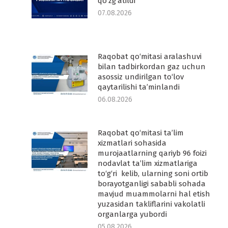
qo‘zg‘atildi
07.08.2026
Raqobat qo‘mitasi aralashuvi
-
bilan tadbirkordan gaz uchun
asossiz undirilgan to‘lov
qaytarilishi ta’minlandi
06.08.2026
Raqobat qo‘mitasi ta’lim
-
xizmatlari sohasida
murojaatlarning qariyb 96 foizi
nodavlat ta’lim xizmatlariga
to‘g‘ri kelib, ularning soni ortib
borayotganligi sababli sohada
mavjud muammolarni hal etish
yuzasidan takliflarini vakolatli
organlarga yubordi
05.08.2026