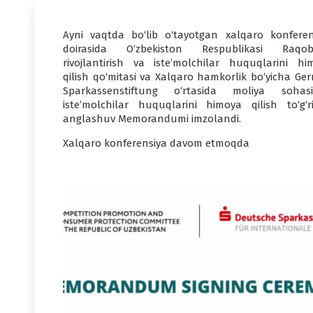
Ayni vaqtda bo‘lib o‘tayotgan xalqaro konferen
doirasida O‘zbekiston Respublikasi Raqob
rivojlantirish va iste’molchilar huquqlarini hi
qilish qo‘mitasi va Xalqaro hamkorlik bo‘yicha Ge
Sparkassenstiftung o‘rtasida moliya sohasi
iste’molchilar huquqlarini himoya qilish to‘g‘ri
anglashuv Memorandumi imzolandi.
Xalqaro konferensiya davom etmoqda