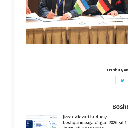
Ushbu yang
Share
S
on
o
Faceboo
T
Boshq
Jizzax viloyati hududiy
boshqarmasiga o‘tgan 2026-yil 1