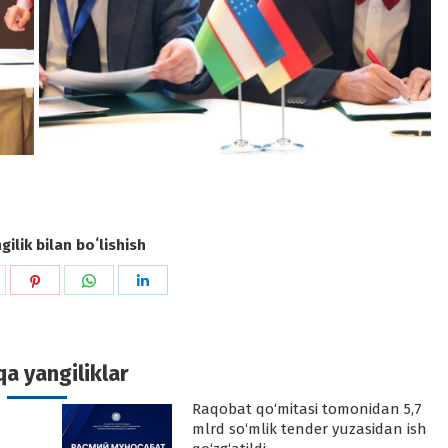
ilik bilan boʻlishish
hare
Share
Share
Share
n
on
on
on
k
witter
Pinterest
WhatsApp
LinkedIn
a yangiliklar
Raqobat qo‘mitasi tomonidan 5,7
-
mlrd so‘mlik tender yuzasidan ish