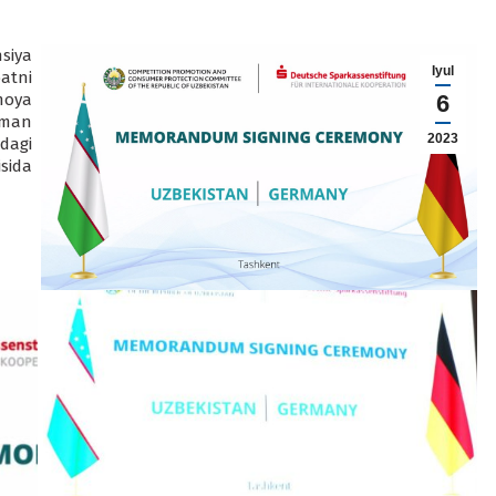
siya
Iyul
atni
moya
6
rman
2023
dagi
sida