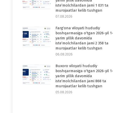
yarim yillik davomida
iste’molchilardan jami 1 031 ta
murojaatlar kelib tushgan
07.08.2026
Farg‘ona viloyati hududiy
boshqarmasiga o‘tgan 2026-yil 1
yarim yillik davomida
iste’molchilardan jami 2 358 ta
murojaatlar kelib tushgan
06.08.2026
Buxoro viloyati hududiy
boshqarmasiga o‘tgan 2026-yil 1
yarim yillik davomida
iste’molchilardan jami 868 ta
murojaatlar kelib tushgan
05.08.2026