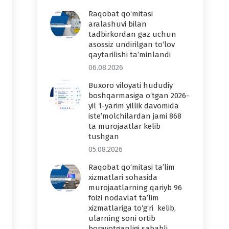
Raqobat qo‘mitasi
aralashuvi bilan
tadbirkordan gaz uchun
asossiz undirilgan to‘lov
qaytarilishi ta’minlandi
06.08.2026
Buxoro viloyati hududiy
boshqarmasiga o‘tgan 2026-
yil 1-yarim yillik davomida
iste’molchilardan jami 868
ta murojaatlar kelib
tushgan
05.08.2026
Raqobat qo‘mitasi ta’lim
xizmatlari sohasida
murojaatlarning qariyb 96
foizi nodavlat ta’lim
xizmatlariga to‘g‘ri kelib,
ularning soni ortib
borayotganligi sababli