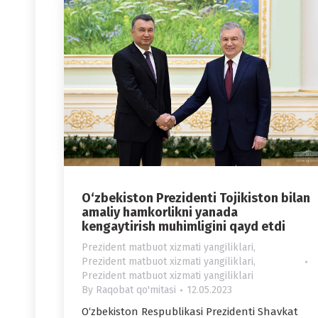
O‘zbekiston Prezidenti Tojikiston bilan
amaliy hamkorlikni yanada
kengaytirish muhimligini qayd etdi
Prezident matbuot xizmati yangiliklari
,
Prezident matbuot xizmati yangiliklari
,
Prezident matbuot xizmati yangiliklari
By
Raqobat qo'mitasi
12.05.2023
O‘zbekiston Respublikasi Prezidenti Shavkat