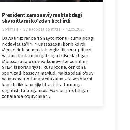
Prezident zamonaviy maktabdagi
sharoitlarni ko‘zdan kechirdi
Bo'limsiz
By
Raqobat qo'mitasi
12.05.2023
Davlatimiz rahbari Shayxontohur tumanidagi
nodavlat ta’lim muassasasini borib ko‘rdi.
Ming o‘rinli bu maktab ingliz tili, sharq tillari
va aniq fanlarni o‘rgatishga ixtisoslashgan.
Muassasada o‘quv va kompyuter xonalari,
STEM laboratoriyasi, kutubxona, oshxona,
sport zali, basseyn mavjud. Maktabdagi o‘quv
va mashg‘ulotlar mamlakatimizda yoshlarni
kamida ikkita xorijiy til va bitta hunarga
o‘rgatish talabiga mos. Maxsus jihozlangan
xonalarda o‘quvchilar…