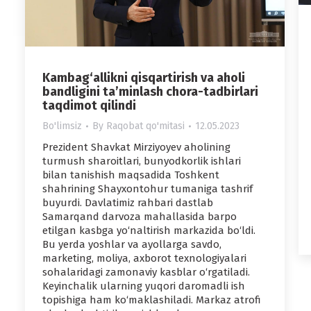
Kambag‘allikni qisqartirish va aholi
bandligini ta’minlash chora-tadbirlari
taqdimot qilindi
Bo'limsiz
By
Raqobat qo'mitasi
12.05.2023
Prezident Shavkat Mirziyoyev aholining
turmush sharoitlari, bunyodkorlik ishlari
bilan tanishish maqsadida Toshkent
shahrining Shayxontohur tumaniga tashrif
buyurdi. Davlatimiz rahbari dastlab
Samarqand darvoza mahallasida barpo
etilgan kasbga yo‘naltirish markazida bo‘ldi.
Bu yerda yoshlar va ayollarga savdo,
marketing, moliya, axborot texnologiyalari
sohalaridagi zamonaviy kasblar o‘rgatiladi.
Keyinchalik ularning yuqori daromadli ish
topishiga ham ko‘maklashiladi. Markaz atrofi