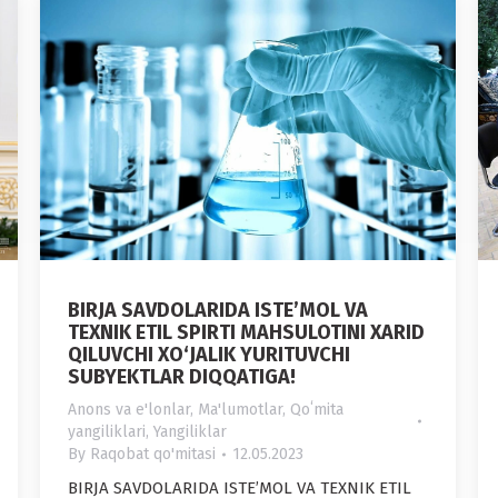
BIRJA SAVDOLARIDA ISTE’MOL VA
TEXNIK ETIL SPIRTI MAHSULOTINI XARID
QILUVCHI XO‘JALIK YURITUVCHI
SUBYEKTLAR DIQQATIGA!
Anons va e'lonlar
,
Ma'lumotlar
,
Qoʻmita
yangiliklari
,
Yangiliklar
By
Raqobat qo'mitasi
12.05.2023
BIRJA SAVDOLARIDA ISTE’MOL VA TEXNIK ETIL