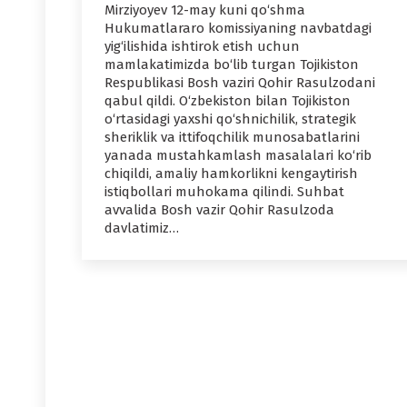
Mirziyoyev 12-may kuni qo‘shma
Hukumatlararo komissiyaning navbatdagi
yig‘ilishida ishtirok etish uchun
mamlakatimizda bo‘lib turgan Tojikiston
Respublikasi Bosh vaziri Qohir Rasulzodani
qabul qildi. O‘zbekiston bilan Tojikiston
o‘rtasidagi yaxshi qo‘shnichilik, strategik
sheriklik va ittifoqchilik munosabatlarini
yanada mustahkamlash masalalari ko‘rib
chiqildi, amaliy hamkorlikni kengaytirish
istiqbollari muhokama qilindi. Suhbat
avvalida Bosh vazir Qohir Rasulzoda
davlatimiz…