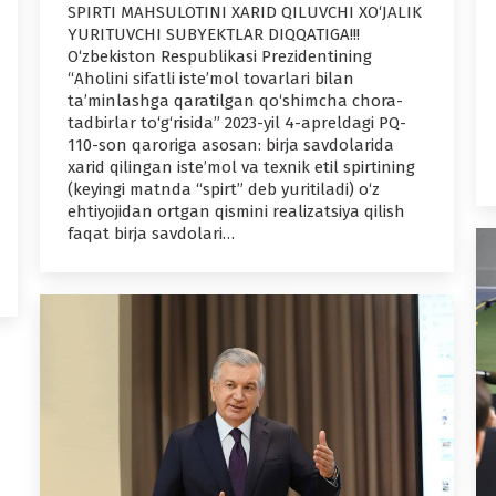
SPIRTI MAHSULOTINI XARID QILUVCHI XO‘JALIK
YURITUVCHI SUBYEKTLAR DIQQATIGA!!!
O‘zbekiston Respublikasi Prezidentining
“Aholini sifatli iste’mol tovarlari bilan
ta’minlashga qaratilgan qo‘shimcha chora-
tadbirlar to‘g‘risida” 2023-yil 4-apreldagi PQ-
110-son qaroriga asosan: birja savdolarida
xarid qilingan iste’mol va texnik etil spirtining
(keyingi matnda “spirt” deb yuritiladi) o‘z
ehtiyojidan ortgan qismini realizatsiya qilish
faqat birja savdolari…