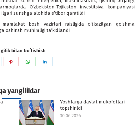
oralar ko‘rish, energetika, mashinasozlik, qishloq xo‘jaligi,
armoqlarda O‘zbekiston-Tojikiston investitsiya kompaniyasi
 ilgari surishga alohida e’tibor qaratildi.
amlakat bosh vazirlari raisligida o‘tkazilgan qo‘shma
a oshirish muhimligi ta’kidlandi.
ilik bilan boʻlishish
hare
Share
Share
Share
n
on
on
on
k
witter
Pinterest
WhatsApp
LinkedIn
a yangiliklar
ta
Yoshlarga davlat mukofotlari
topshirildi
30.06.2026