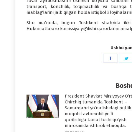
Tovar ayirboshlashni oshirish bo‘yicha samarali ch
transport, konchilik, to‘qimachilik va boshqa t
mablag‘larini jalb qilgan holda istiqbolli loyihalarni
Shu ma’noda, bugun Toshkent shahrida ikki m
Hukumatlararo komissiya yig‘ilishi qarorlarini amalg
Ushbu yang
Share
S
on
o
Faceboo
T
Boshq
Prezident Shavkat Mirziyoyev O‘r
Chirchiq tumanida Toshkent –
Samarqand yo‘nalishidagi pullik
muqobil avtomobil yo‘li
qurilishiga tamal toshi qo‘yish
marosimida ishtirok etmoqda.