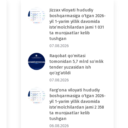
Jizzax viloyati hududiy
boshqarmasiga o‘tgan 2026-
yil 1-yarim yillik davomida
iste’molchilardan jami 1 031
ta murojaatlar kelib
tushgan
07.08.2026
Raqobat qo‘mitasi
tomonidan 5,7 mlrd so‘mlik
tender yuzasidan ish
qo‘zg‘atildi
07.08.2026
Farg‘ona viloyati hududiy
boshqarmasiga o‘tgan 2026-
yil 1-yarim yillik davomida
iste’molchilardan jami 2 358
ta murojaatlar kelib
tushgan
06.08.2026