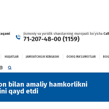
HUJJATLAR
JAMOATCHILIK KENGASHI
OCHIQ MAʼLUMOTLAR
GʻLANISH
raqami
Jismoniy va yuridik shaxslarning murojaati boʻyicha
Cal
71-207-48-00 (1159)
HUJJATLAR
JAMOATCHILIK KENGASHI
OCHIQ MAʼLUMOTLAR
BOG
TTER
INSTAGRAM
E
PAGE
NS
OPENS
ton bilan amaliy hamkorlikni
Yo
IN
ni qayd etdi
NEW
DOW
WINDOW