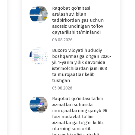
Raqobat qo‘mitasi
aralashuvi bilan
tadbirkordan gaz uchun
asossiz undirilgan to‘lov
qaytarilishi ta’minlandi
06.08.2026
Buxoro viloyati hududiy
boshqarmasiga o‘tgan 2026-
yil 1-yarim yillik davomida
iste’molchilardan jami 868
ta murojaatlar kelib
tushgan
05.08.2026
Raqobat qo‘mitasi ta’lim
xizmatlari sohasida
murojaatlarning qariyb 96
foizi nodavlat ta’lim
xizmatlariga to‘g‘ri kelib,
ularning soni ortib
borayotganligi sababli