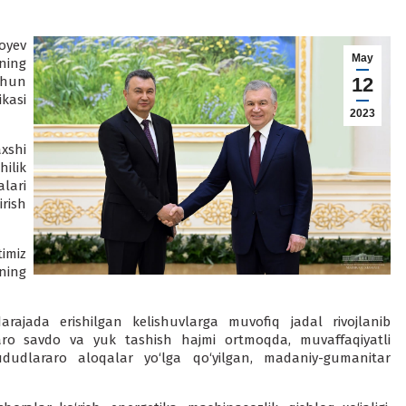
oyev
May
ning
chun
12
kasi
2023
xshi
ilik
lari
rish
imiz
ning
ajada erishilgan kelishuvlarga muvofiq jadal rivojlanib
aro savdo va yuk tashish hajmi ortmoqda, muvaffaqiyatli
ududlararo aloqalar yo‘lga qo‘yilgan, madaniy-gumanitar