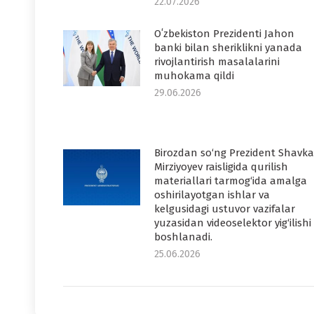
22.07.2026
Oʻzbekiston Prezidenti Jahon
banki bilan sheriklikni yanada
rivojlantirish masalalarini
muhokama qildi
29.06.2026
Birozdan so‘ng Prezident Shavka
Mirziyoyev raisligida qurilish
materiallari tarmog‘ida amalga
oshirilayotgan ishlar va
kelgusidagi ustuvor vazifalar
yuzasidan videoselektor yig‘ilishi
boshlanadi.
25.06.2026