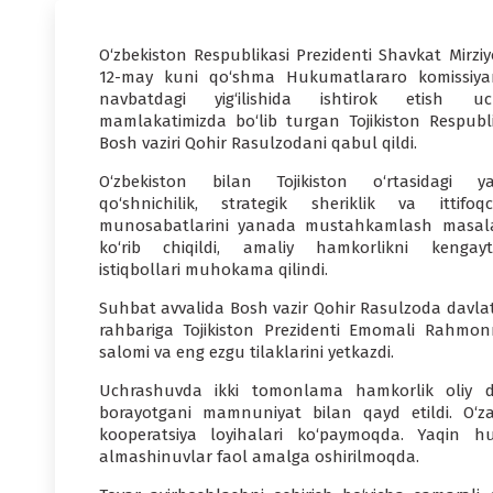
O‘zbekiston Respublikasi Prezidenti Shavkat Mirziy
12-may kuni qo‘shma Hukumatlararo komissiya
navbatdagi yig‘ilishida ishtirok etish u
mamlakatimizda bo‘lib turgan Tojikiston Respubli
Bosh vaziri Qohir Rasulzodani qabul qildi.
O‘zbekiston bilan Tojikiston o‘rtasidagi ya
qo‘shnichilik, strategik sheriklik va ittifoqch
munosabatlarini yanada mustahkamlash masala
ko‘rib chiqildi, amaliy hamkorlikni kengayti
istiqbollari muhokama qilindi.
Suhbat avvalida Bosh vazir Qohir Rasulzoda davlat
rahbariga Tojikiston Prezidenti Emomali Rahmon
salomi va eng ezgu tilaklarini yetkazdi.
Uchrashuvda ikki tomonlama hamkorlik oliy dar
borayotgani mamnuniyat bilan qayd etildi. O‘z
kooperatsiya loyihalari ko‘paymoqda. Yaqin h
almashinuvlar faol amalga oshirilmoqda.