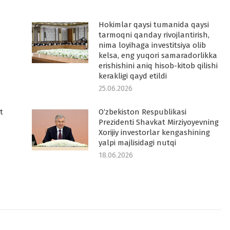
Hokimlar qaysi tumanida qaysi
tarmoqni qanday rivojlantirish,
nima loyihaga investitsiya olib
kelsa, eng yuqori samaradorlikka
erishishini aniq hisob-kitob qilishi
kerakligi qayd etildi
25.06.2026
t
O‘zbekiston Respublikasi
Prezidenti Shavkat Mirziyoyevning
Xorijiy investorlar kengashining
yalpi majlisidagi nutqi
18.06.2026