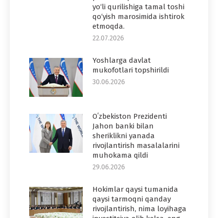
yo‘li qurilishiga tamal toshi
qo‘yish marosimida ishtirok
etmoqda.
22.07.2026
Yoshlarga davlat
mukofotlari topshirildi
30.06.2026
Oʻzbekiston Prezidenti
Jahon banki bilan
sheriklikni yanada
rivojlantirish masalalarini
muhokama qildi
29.06.2026
Hokimlar qaysi tumanida
qaysi tarmoqni qanday
rivojlantirish, nima loyihaga