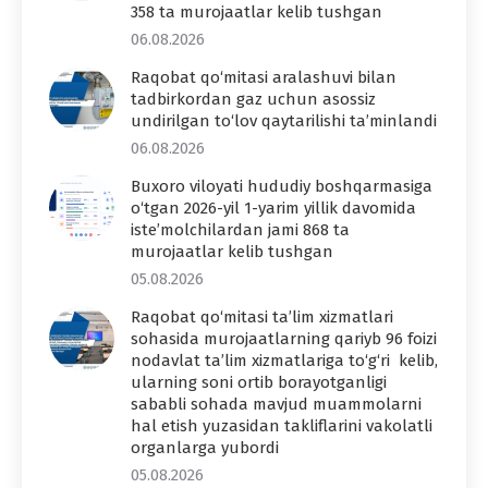
358 ta murojaatlar kelib tushgan
06.08.2026
Raqobat qo‘mitasi aralashuvi bilan
tadbirkordan gaz uchun asossiz
undirilgan to‘lov qaytarilishi ta’minlandi
06.08.2026
Buxoro viloyati hududiy boshqarmasiga
o‘tgan 2026-yil 1-yarim yillik davomida
iste’molchilardan jami 868 ta
murojaatlar kelib tushgan
05.08.2026
Raqobat qo‘mitasi ta’lim xizmatlari
sohasida murojaatlarning qariyb 96 foizi
nodavlat ta’lim xizmatlariga to‘g‘ri kelib,
ularning soni ortib borayotganligi
sababli sohada mavjud muammolarni
hal etish yuzasidan takliflarini vakolatli
organlarga yubordi
05.08.2026