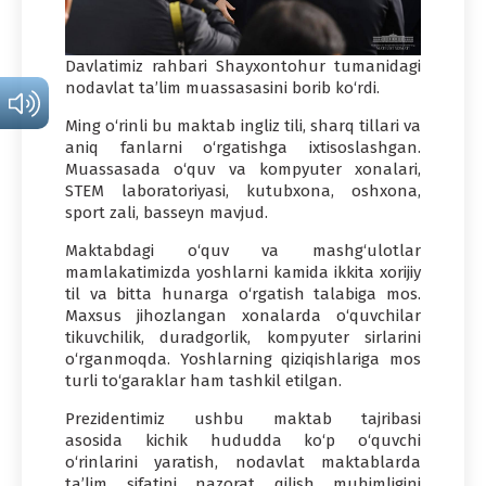
Davlatimiz rahbari Shayxontohur tumanidagi
nodavlat ta’lim muassasasini borib ko‘rdi.
Ming o‘rinli bu maktab ingliz tili, sharq tillari va
aniq fanlarni o‘rgatishga ixtisoslashgan.
Muassasada o‘quv va kompyuter xonalari,
STEM laboratoriyasi, kutubxona, oshxona,
sport zali, basseyn mavjud.
Maktabdagi o‘quv va mashg‘ulotlar
mamlakatimizda yoshlarni kamida ikkita xorijiy
til va bitta hunarga o‘rgatish talabiga mos.
Maxsus jihozlangan xonalarda o‘quvchilar
tikuvchilik, duradgorlik, kompyuter sirlarini
o‘rganmoqda. Yoshlarning qiziqishlariga mos
turli to‘garaklar ham tashkil etilgan.
Prezidentimiz ushbu maktab tajribasi
asosida kichik hududda ko‘p o‘quvchi
o‘rinlarini yaratish, nodavlat maktablarda
ta’lim sifatini nazorat qilish muhimligini