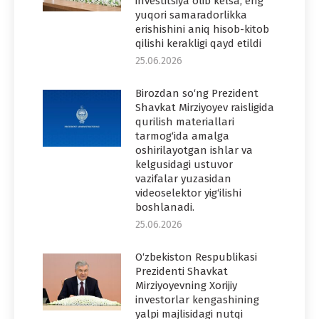
investitsiya olib kelsa, eng
yuqori samaradorlikka
erishishini aniq hisob-kitob
qilishi kerakligi qayd etildi
25.06.2026
Birozdan so‘ng Prezident
Shavkat Mirziyoyev raisligida
qurilish materiallari
tarmog‘ida amalga
oshirilayotgan ishlar va
kelgusidagi ustuvor
vazifalar yuzasidan
videoselektor yig‘ilishi
boshlanadi.
25.06.2026
O‘zbekiston Respublikasi
Prezidenti Shavkat
Mirziyoyevning Xorijiy
investorlar kengashining
yalpi majlisidagi nutqi