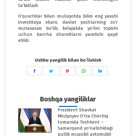
ta’kidladi.
O‘quvchilar bilan muloqotda bilim eng yaxshi
investitsiya ekani, davlat yoshlarning zo‘r
mutaxassis bo‘lib, kelajakda yo‘lini topishi
uchun barcha sharoitlarni yaratishi qayd
etildi.
Ushbu yangilik bilan boʻlishish
Share
Share
Share
Share
Share
on
on
on
on
on
Facebook
Twitter
Pinterest
WhatsApp
LinkedIn
Boshqa yangiliklar
Prezident Shavkat
Mirziyoyev O‘rta Chirchiq
tumanida Toshkent –
Samarqand yo‘nalishidagi
pullik muqobil avtomobil