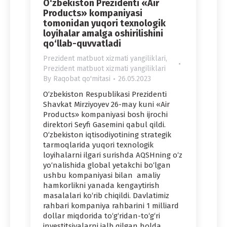
O‘zbekiston Prezidenti «Air
Products» kompaniyasi
tomonidan yuqori texnologik
loyihalar amalga oshirilishini
qo‘llab-quvvatladi
Prezident matbuot xizmati yangiliklari
,
Prezident matbuot xizmati yangiliklari
By
Raqobat qo'mitasi
26.05.2023
O‘zbekiston Respublikasi Prezidenti
Shavkat Mirziyoyev 26-may kuni «Air
Products» kompaniyasi bosh ijrochi
direktori Seyfi Gasemini qabul qildi.
O‘zbekiston iqtisodiyotining strategik
tarmoqlarida yuqori texnologik
loyihalarni ilgari surishda AQSHning o‘z
yo‘nalishida global yetakchi bo‘lgan
ushbu kompaniyasi bilan amaliy
hamkorlikni yanada kengaytirish
masalalari ko‘rib chiqildi. Davlatimiz
rahbari kompaniya rahbarini 1 milliard
dollar miqdorida to‘g‘ridan-to‘g‘ri
investitsiyalarni jalb qilgan holda