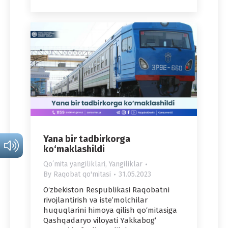
Yana bir tadbirkorga
ko‘maklashildi
Qoʻmita yangiliklari
,
Yangiliklar
By
Raqobat qo'mitasi
31.05.2023
O‘zbekiston Respublikasi Raqobatni
rivojlantirish va iste’molchilar
huquqlarini himoya qilish qo‘mitasiga
Qashqadaryo viloyati Yakkabog‘