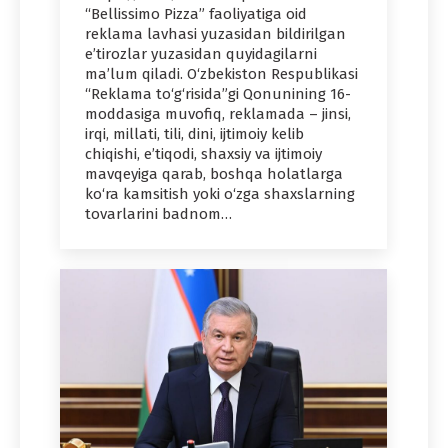
“Bellissimo Pizza” faoliyatiga oid
reklama lavhasi yuzasidan bildirilgan
e’tirozlar yuzasidan quyidagilarni
ma’lum qiladi. O‘zbekiston Respublikasi
“Reklama to‘g‘risida”gi Qonunining 16-
moddasiga muvofiq, reklamada – jinsi,
irqi, millati, tili, dini, ijtimoiy kelib
chiqishi, e’tiqodi, shaxsiy va ijtimoiy
mavqeyiga qarab, boshqa holatlarga
ko‘ra kamsitish yoki o‘zga shaxslarning
tovarlarini badnom…