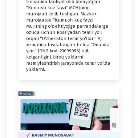
tumanida faoliyat olib borayotgan
“Kumush kuz fayzi” MCHJning
murojaati kelib tushgan. Mazkur
murojaatda “Kumush kuz fayzi”
MCHJning o‘z ehtiyojiga parrandalarga
ozuqa uchun Rossiyadan temir yo‘l
orqali “O‘zbekiston temir yo‘llari” AJ
xizmatida foydalangan holda “Omuxta
yem” (GNG kodi 23099096) olib
kelganligini, biroq yuklarni
rasmiylashtirish jarayonida temir yo‘lda
yuklarni…