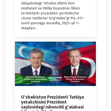
oktyabrdagi “Aholini sifatli dori
vositalari va tibbiy buyumlar bilan
ta’minlash yuzasidan qo‘shimcha
chora-tadbirlar to‘g‘risida”gi PQ–411-
sonli qaroriga muvofiq, 2023–yil 1–
maydan…
O‘zbekiston Prezidenti Turkiya
yetakchisini Prezident
saylovidagi ishonchli g‘alabasi