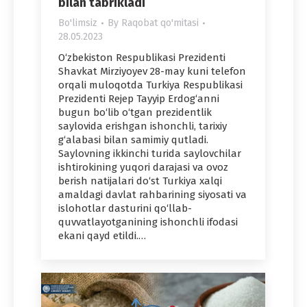
bilan tabrikladi
Bo'limsiz
By
Raqobat qo'mitasi
28.05.2023
O‘zbekiston Respublikasi Prezidenti
Shavkat Mirziyoyev 28-may kuni telefon
orqali muloqotda Turkiya Respublikasi
Prezidenti Rejep Tayyip Erdog‘anni
bugun bo‘lib o‘tgan prezidentlik
saylovida erishgan ishonchli, tarixiy
g‘alabasi bilan samimiy qutladi.
Saylovning ikkinchi turida saylovchilar
ishtirokining yuqori darajasi va ovoz
berish natijalari do‘st Turkiya xalqi
amaldagi davlat rahbarining siyosati va
islohotlar dasturini qo‘llab-
quvvatlayotganining ishonchli ifodasi
ekani qayd etildi.…