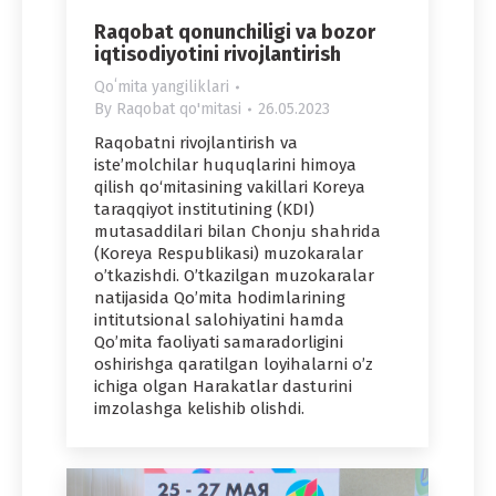
Raqobat qonunchiligi va bozor
iqtisodiyotini rivojlantirish
Qoʻmita yangiliklari
By
Raqobat qo'mitasi
26.05.2023
Raqobatni rivojlantirish va
iste’molchilar huquqlarini himoya
qilish qo‘mitasining vakillari Koreya
taraqqiyot institutining (KDI)
mutasaddilari bilan Chonju shahrida
(Koreya Respublikasi) muzokaralar
o’tkazishdi. O’tkazilgan muzokaralar
natijasida Qo’mita hodimlarining
intitutsional salohiyatini hamda
Qo’mita faoliyati samaradorligini
oshirishga qaratilgan loyihalarni o’z
ichiga olgan Harakatlar dasturini
imzolashga kelishib olishdi.