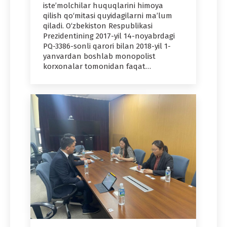
isteʼmolchilar huquqlarini himoya
qilish qo‘mitasi quyidagilarni maʼlum
qiladi. O‘zbekiston Respublikasi
Prezidentining 2017-yil 14-noyabrdagi
PQ-3386-sonli qarori bilan 2018-yil 1-
yanvardan boshlab monopolist
korxonalar tomonidan faqat…