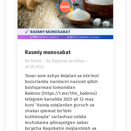
Rasmiy munosabat
Bo'limsiz
By
Raqobat qo'mitasi
26.05.2023
Tovar-xom ashyo birjalari va isteʼmol
bozorlarida narxlarni nazorat qilish
boshqarmasi tomonidan
Bakiroo (https://t.me/the_bakiroo)
telegram kanalida 2023-yil 12-may
kuni “Asosiy oziqlardan guruch va
shakar qimmat bo‘lishi
kutilmoqda” sarlavhasi ostida
muhokama qilinayotgan xabar
bo‘yicha Raqobatni rivojlantirish va