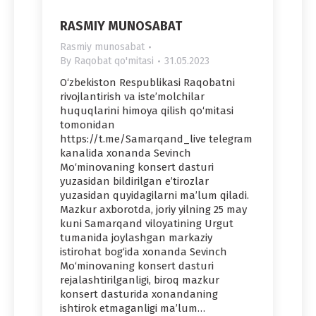
RASMIY MUNOSABAT
Rasmiy munosabat
By
Raqobat qo'mitasi
31.05.2023
O‘zbekiston Respublikasi Raqobatni
rivojlantirish va iste’molchilar
huquqlarini himoya qilish qo‘mitasi
tomonidan
https://t.me/Samarqand_live telegram
kanalida xonanda Sevinch
Mo‘minovaning konsert dasturi
yuzasidan bildirilgan e’tirozlar
yuzasidan quyidagilarni ma’lum qiladi.
Mazkur axborotda, joriy yilning 25 may
kuni Samarqand viloyatining Urgut
tumanida joylashgan markaziy
istirohat bog‘ida xonanda Sevinch
Mo‘minovaning konsert dasturi
rejalashtirilganligi, biroq mazkur
konsert dasturida xonandaning
ishtirok etmaganligi ma’lum…