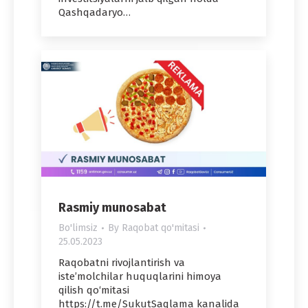
Qashqadaryo…
Rasmiy munosabat
Bo'limsiz
By
Raqobat qo'mitasi
25.05.2023
Raqobatni rivojlantirish va
iste’molchilar huquqlarini himoya
qilish qo‘mitasi
https://t.me/SukutSaqlama kanalida