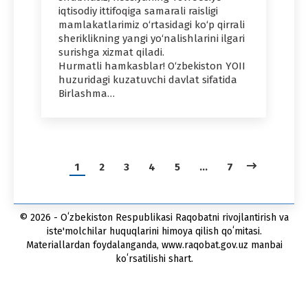
iqtisodiy ittifoqiga samarali raisligi
mamlakatlarimiz o‘rtasidagi ko‘p qirrali
sheriklikning yangi yo‘nalishlarini ilgari
surishga xizmat qiladi.
Hurmatli hamkasblar! O‘zbekiston YOII
huzuridagi kuzatuvchi davlat sifatida
Birlashma…
1
2
3
4
5
…
7
© 2026 - Oʻzbekiston Respublikasi Raqobatni rivojlantirish va
iste'molchilar huquqlarini himoya qilish qoʻmitasi.
Materiallardan foydalanganda, www.raqobat.gov.uz manbai
koʻrsatilishi shart.