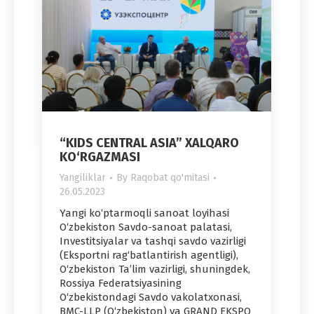
“KIDS CENTRAL ASIA” XALQARO
KO‘RGAZMASI
Yangiliklar
By
Raqobat qo'mitasi
26.05.2023
Yangi ko‘ptarmoqli sanoat loyihasi
O‘zbekiston Savdo-sanoat palatasi,
Investitsiyalar va tashqi savdo vazirligi
(Eksportni rag‘batlantirish agentligi),
O‘zbekiston Ta’lim vazirligi, shuningdek,
Rossiya Federatsiyasining
O‘zbekistondagi Savdo vakolatxonasi,
BMC-LLP (O‘zbekiston) va GRAND EKSPO