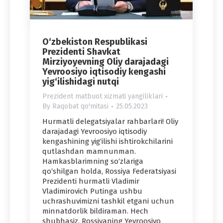
O‘zbekiston Respublikasi
Prezidenti Shavkat
Mirziyoyevning Oliy darajadagi
Yevroosiyo iqtisodiy kengashi
yig‘ilishidagi nutqi
Prezident matbuot xizmati yangiliklari
By
Raqobat qo'mitasi
25.05.2023
Hurmatli delegatsiyalar rahbarlari! Oliy
darajadagi Yevroosiyo iqtisodiy
kengashining yig‘ilishi ishtirokchilarini
qutlashdan mamnunman.
Hamkasblarimning so‘zlariga
qo‘shilgan holda, Rossiya Federatsiyasi
Prezidenti hurmatli Vladimir
Vladimirovich Putinga ushbu
uchrashuvimizni tashkil etgani uchun
minnatdorlik bildiraman. Hech
shubhasiz, Rossiyaning Yevroosiyo