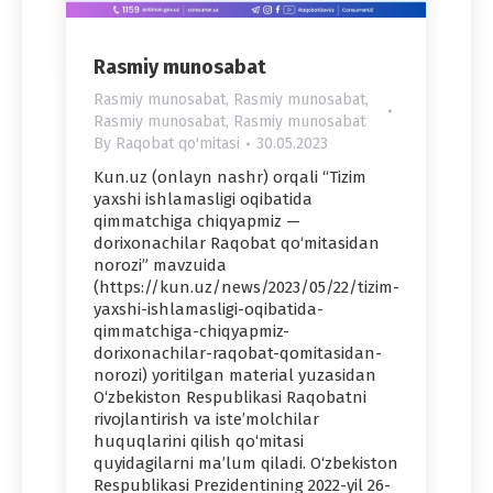
Rasmiy munosabat
Rasmiy munosabat
,
Rasmiy munosabat
,
Rasmiy munosabat
,
Rasmiy munosabat
By
Raqobat qo'mitasi
30.05.2023
Kun.uz (onlayn nashr) orqali “Tizim
yaxshi ishlamasligi oqibatida
qimmatchiga chiqyapmiz —
dorixonachilar Raqobat qo‘mitasidan
norozi” mavzuida
(https://kun.uz/news/2023/05/22/tizim-
yaxshi-ishlamasligi-oqibatida-
qimmatchiga-chiqyapmiz-
dorixonachilar-raqobat-qomitasidan-
norozi) yoritilgan material yuzasidan
O‘zbekiston Respublikasi Raqobatni
rivojlantirish va iste’molchilar
huquqlarini qilish qo‘mitasi
quyidagilarni ma’lum qiladi. O‘zbekiston
Respublikasi Prezidentining 2022-yil 26-