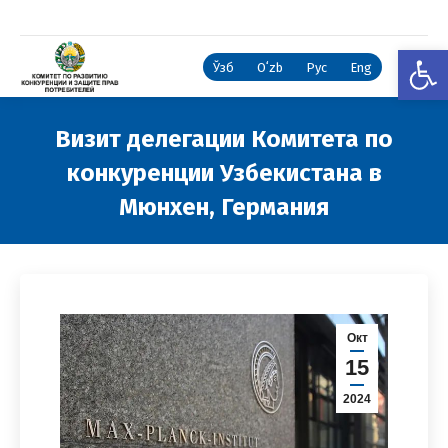
Откры
Ўзб
Oʻzb
Рус
Eng
Визит делегации Комитета по
конкуренции Узбекистана в
Мюнхен, Германия
Вы здесь:
Окт
15
2024