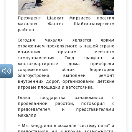
Президент Шавкат Мирзиёев посетил
махаллю Жангох Шайхантахурского
района.
Сегодня махалля является ярким
отражением проявляемого в нашей стране
внимания органам местного
самоуправления. Сход граждан и
многоквартирные дома приобрели
современный облик. Территория
благоустроена, выполнен ремонт
внутренних дорог, организованы детские
игровые площадки и автостоянка.
Глава государства ознакомился с
проделанной работой, поговорил с
председателем и представителями
махалли.
– Мы внедрили в махалле “систему пяти” и
предоставили ей широкие возможности.