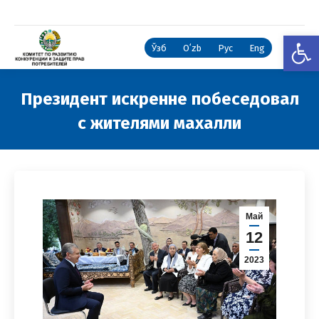
Откры
Ўзб
Oʻzb
Рус
Eng
Президент искренне побеседовал
с жителями махалли
Вы здесь:
Май
12
2023