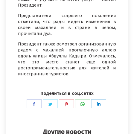
Президент.
Представители старшего поколения
отметили, что рады видеть изменения в
своей махаллей и в стране в целом,
прочитали дуа.
Президент также осмотрел организованную
рядом с махаллей прогулочную аллею
вдоль улицы Абдуллы Кадыри. Отмечалось,
что это место станет еще одной
достопримечательностью для жителей и
иностранных туристов.
Поделиться в соц.сетях
Поделиться
Поделиться
Поделиться
Поделиться
Поделиться
в
в
в
в
в
Facebook
Twitter
Pinterest
WhatsApp
LinkedIn
Другие новости