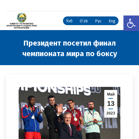
Откры
Ўзб
Oʻzb
Рус
Eng
Президент посетил финал
чемпионата мира по боксу
Вы здесь:
Май
13
2023