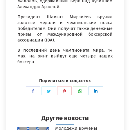
Жалолов, одержавший верх над кубинцем
Алехандро Арзолой.
Президент Шавкат Мирзиёев вручил
золотые медали и чемпионские пояса
победителям. Они получат также денежные
призы от Международной боксерской
ассоциации (IBA).
В последний день чемпионата мира, 14
мая, на ринг выйдут еще четыре наших
боксера.
Поделиться в соц.сетях
Поделиться
Поделиться
Поделиться
Поделиться
Поделиться
в
в
в
в
в
Facebook
Twitter
Pinterest
WhatsApp
LinkedIn
Другие новости
Молодежи вручены