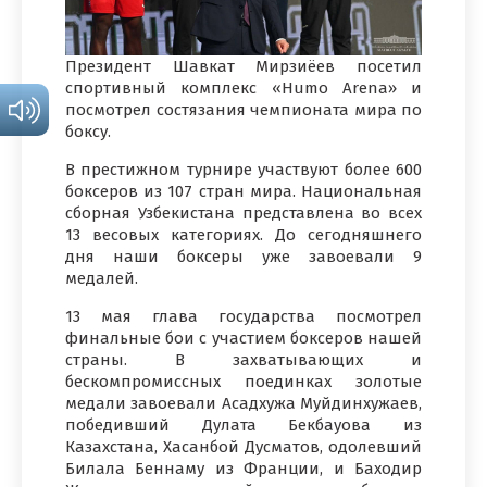
Президент Шавкат Мирзиёев посетил
спортивный комплекс «Humo Arena» и
посмотрел состязания чемпионата мира по
боксу.
В престижном турнире участвуют более 600
боксеров из 107 стран мира. Национальная
сборная Узбекистана представлена во всех
13 весовых категориях. До сегодняшнего
дня наши боксеры уже завоевали 9
медалей.
13 мая глава государства посмотрел
финальные бои с участием боксеров нашей
страны. В захватывающих и
бескомпромиссных поединках золотые
медали завоевали Асадхужа Муйдинхужаев,
победивший Дулата Бекбауова из
Казахстана, Хасанбой Дусматов, одолевший
Билала Беннаму из Франции, и Баходир