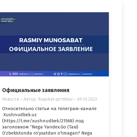
Официальные заявления
Новости
Автор:
Raqobat qo'mitasi
09.10.2023
Относительно статьи на телеграм-канале
Xushnudbek.uz
(https://t.me/xushnudbek/21568) под
заголовком “Nega Yandex.Go (Taxi)
O‘zbekistonda ro‘yxatdan o‘tmagan? Nega