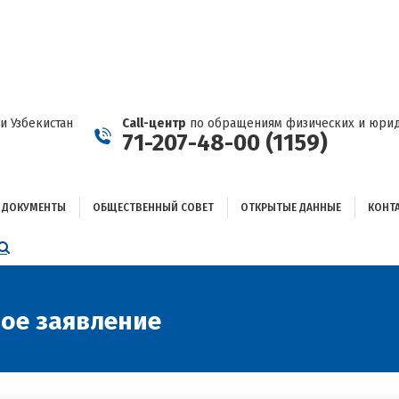
ДОКУМЕНТЫ
ОБЩЕСТВЕННЫЙ СОВЕТ
ОТКРЫТЫЕ ДАННЫЕ
КОНТАКТЫ
и Узбекистан
Call-центр
по обращениям физических и юрид
71-207-48-00 (1159)
ДОКУМЕНТЫ
ОБЩЕСТВЕННЫЙ СОВЕТ
ОТКРЫТЫЕ ДАННЫЕ
КОНТ
НИЦА
AGRAM
ЕТСЯ
ЫВАЕТСЯ
ое заявление
ОМ