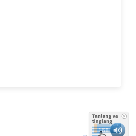
Tanlang va
tinglang