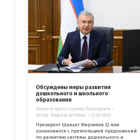
Обсуждены меры развития
дошкольного и школьного
образования
Новости пресс-службы Президента
Автор:
Raqobat qo'mitasi
22.05.2023
Президент Шавкат Мирзиёев 22 мая
ознакомился с презентацией предложений
по развитию системы дошкольного и