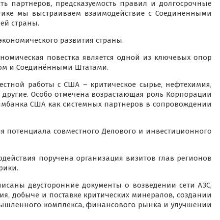
ть партнеров, предсказуемость правил и долгосрочные
огике мы выстраиваем взаимодействие с Соединенными
ей страны.
экономического развития страны.
ономическая повестка является одной из ключевых опор
ном и Соединёнными Штатами.
стной работы с США – критическое сырье, нефтехимия,
 и другие. Особо отмечена возрастающая роль Корпорации
имбанка США как системных партнеров в сопровождении
ия потенциала совместного Делового и инвестиционного
одействия поручена организация визитов глав регионов
рики.
писаны двусторонние документы о возведении сети АЗС,
я, добыче и поставке критических минералов, создании
мышленного комплекса, финансового рынка и улучшении