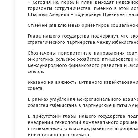
– Сегодня на первый план выходят надежнос
горизонты сотрудничества. Именно в этой л
Штатами Америки – подчеркнул Президент наш
Отмечен ряд ключевых ориентиров социально-
Глава нашего государства подчеркнул, что эк
стратегического партнерства между Узбекиста
Обозначены приоритетные направления совме
энергетика, сельское хозяйство, птицеводство
международного финансового развития и Экс
сделок.
Указано на важность активного задействован
совета.
В рамках углубления межрегионального взаим
областей Узбекистана в партнерские штаты Аме
В присутствии главы нашего государства под
внедрении технологий дождевального орошени
птицеводческого кластера, развитии агропро
инвестиционного климата.