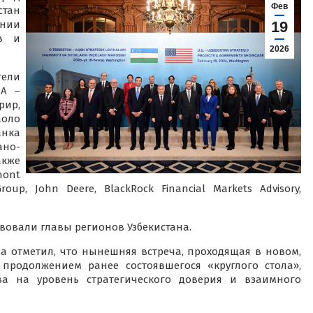
Фев
стан
онии
19
ов и
2026
тели
ША –
ир,
оло
анка
но-
акже
mont
 Group, John Deere, BlackRock Financial Markets Advisory,
твовали главы регионов Узбекистана.
а отметил, что нынешняя встреча, проходящая в новом,
 продолжением ранее состоявшегося «круглого стола»,
ва на уровень стратегического доверия и взаимного