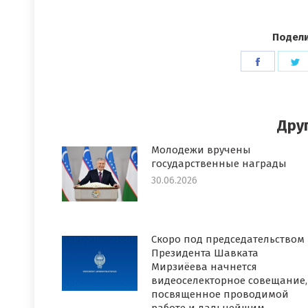
Подели
Поделит
П
в
в
Faceboo
T
Дру
Молодежи вручены
государственные награды
30.06.2026
Скоро под председательством
Президента Шавката
Мирзиёева начнется
видеоселекторное совещание,
посвященное проводимой