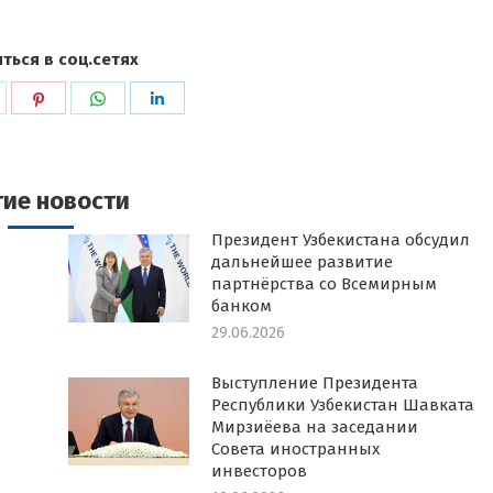
ться в соц.сетях
ься
оделиться
Поделиться
Поделиться
Поделиться
в
в
в
k
witter
Pinterest
WhatsApp
LinkedIn
гие новости
Президент Узбекистана обсудил
дальнейшее развитие
партнёрства со Всемирным
банком
29.06.2026
Выступление Президента
Республики Узбекистан Шавката
Мирзиёева на заседании
Совета иностранных
инвесторов