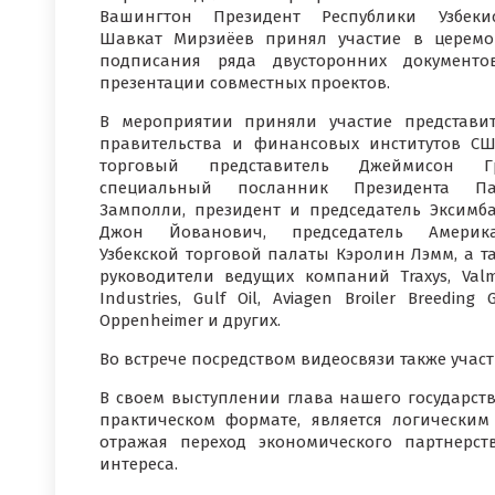
Вашингтон Президент Республики Узбеки
Шавкат Мирзиёев принял участие в церем
подписания ряда двусторонних документ
презентации совместных проектов.
В мероприятии приняли участие представи
правительства и финансовых институтов С
торговый представитель Джеймисон Гр
специальный посланник Президента Па
Замполли, президент и председатель Эксимб
Джон Йованович, председатель Америка
Узбекской торговой палаты Кэролин Лэмм, а т
руководители ведущих компаний Traxys, Val
Industries, Gulf Oil, Aviagen Broiler Breeding
Oppenheimer и других.
Во встрече посредством видеосвязи также учас
В своем выступлении глава нашего государств
практическом формате, является логическим
отражая переход экономического партнерст
интереса.