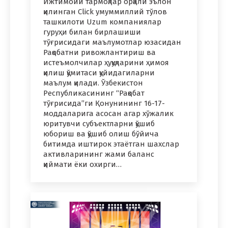
Ижтимоий тармоқлар орқали эълон
қилинган Click умуммиллий тўлов
ташкилоти Uzum компаниялар
гуруҳи билан бирлашиши
тўғрисидаги маълумотлар юзасидан
Рақобатни ривожлантириш ва
истеъмолчилар ҳуқуқларини ҳимоя
қилиш қўмитаси қуйидагиларни
маълум қилади. Ўзбекистон
Республикасининг “Рақобат
тўғрисида”ги Қонунининг 16-17-
моддаларига асосан агар хўжалик
юритувчи субъектларни қўшиб
юбориш ва қўшиб олиш бўйича
битимда иштирок этаётган шахслар
активларининг жами баланс
қиймати ёки охирги…