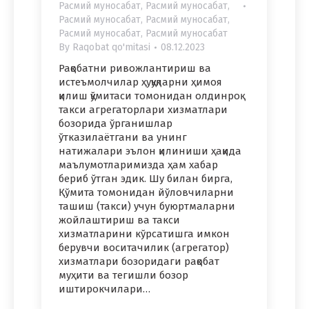
Расмий муносабат
,
Расмий муносабат
,
Расмий муносабат
,
Расмий муносабат
,
Расмий муносабат
,
Расмий муносабат
By
Raqobat qo'mitasi
08.12.2023
Рақобатни ривожлантириш ва
истеъмолчилар ҳуқуқларни ҳимоя
қилиш қўмитаси томонидан олдинроқ
такси агрегаторлари хизматлари
бозорида ўрганишлар
ўтказилаётгани ва унинг
натижалари эълон қилиниши ҳақида
маълумотларимизда ҳам хабар
бериб ўтган эдик. Шу билан бирга,
Қўмита томонидан йўловчиларни
ташиш (такси) учун буюртмаларни
жойлаштириш ва такси
хизматларини кўрсатишга имкон
берувчи воситачилик (агрегатор)
хизматлари бозоридаги рақобат
муҳити ва тегишли бозор
иштирокчилари…