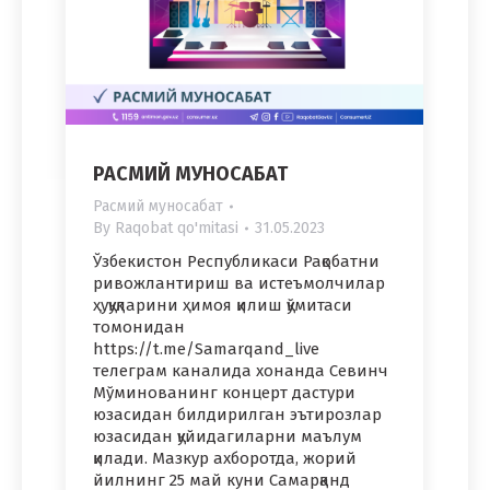
РАСМИЙ МУНОСАБАТ
Расмий муносабат
By
Raqobat qo'mitasi
31.05.2023
Ўзбекистон Республикаси Рақобатни
ривожлантириш ва истеъмолчилар
ҳуқуқларини ҳимоя қилиш қўмитаси
томонидан
https://t.me/Samarqand_live
телеграм каналида хонанда Севинч
Мўминованинг концерт дастури
юзасидан билдирилган эътирозлар
юзасидан қуйидагиларни маълум
қилади. Мазкур ахборотда, жорий
йилнинг 25 май куни Самарқанд