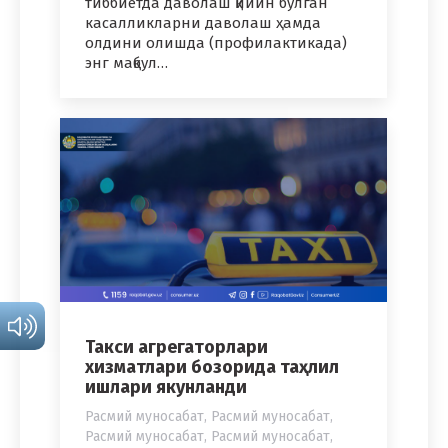
тиббиётда даволаш қийин бўлган
касалликларни даволаш ҳамда
олдини олишда (профилактикада)
энг мақбул…
Такси агрегаторлари
хизматлари бозорида таҳлил
ишлари якунланди
Расмий муносабат
,
Расмий муносабат
,
Расмий муносабат
,
Расмий муносабат
,