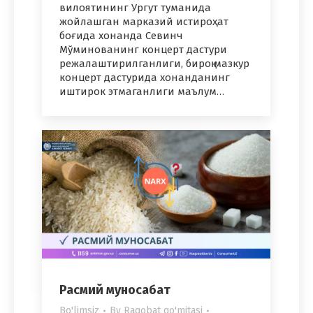
вилоятининг Ургут туманида
жойлашган марказий истироҳат
боғида хонанда Севинч
Мўминованинг концерт дастури
режалаштирилганлиги, бироқ мазкур
концерт дастурида хонанданинг
иштирок этмаганлиги маълум…
Расмий муносабат
Bo'limsiz
By
Raqobat qo'mitasi