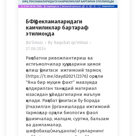
БФҚ рекламаларидаги
камчиликлар бартараф
этилмоқда
Bo'limsiz
By
Raqobat qo'mitasi
27.06.2024
Рақобатни ривожлантириш ва
истеъмолчилар ҳуқуқларини ҳимоя
қилиш қўмитаси ижтимоий тармоқ
(https://t.me/daydi2021/2376) орқали
“Яна бир муҳим факт” мавзуида
қолдирилган танқидий материал
юзасидан қуйидагиларни маълум
қилади. Рақобат қўмитаси бу борада
ўтказилган ўрганишларда ижтимоий
тармоқлар орқали биологик фаол
қўшимчалар, малҳам, суртма, бальзам
ва дамламалар,
шифобахш(маъданли) сувларнинг