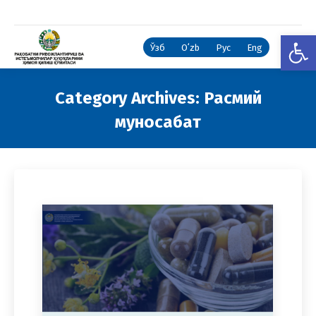
Open
Ўзб
Oʻzb
Рус
Eng
Category Archives:
Расмий
муносабат
You are here: