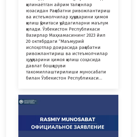
қилинаётган айрим талқинлар
юзасидан Рақобатни ривожлантириш
ва истеъмолчилар ҳуқуқларини ҳимоя
қилиш қўмитаси қуйдагиларни маълум
қилади. Ўзбекистон Республикаси
Вазирлар Маҳкамасининг 2023 йил
20 октябрдаги “Маъмурий
ислоҳотлар доирасида рақобатни
ривожлантириш ва истеъмолчилар
ҳуқуқларини ҳимоя қилиш соҳасида
давлат бошқаруви
такомиллаштирилиши муносабати
билан Ўзбекистон Республикаси…