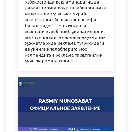
Ўзбекистонда реклама тарқатишда
давлат тилига доир талабларга амал
қилмаганлик учун маъмурий
жавобгарлик белгилаш таклифи
билан чиқди.” – мавзусидаги
мақолани кўриб чиқиб қуйидагиларни
маълум қилади. Амалдаги қонунчилик
хужжатларида реклама тўғрисидаги
қонунчилик талабларига мос
келмайдиган реклама тарқатганлик
учун жаримага солиш…