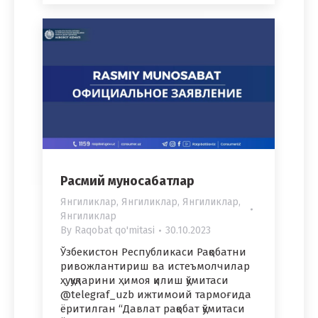
Расмий муносабатлар
Янгиликлар
,
Янгиликлар
,
Янгиликлар
,
Янгиликлар
By
Raqobat qo'mitasi
30.10.2023
Ўзбекистон Республикаси Рақобатни
ривожлантириш ва истеъмолчилар
ҳуқуқларини ҳимоя қилиш қўмитаси
@telegraf_uzb ижтимоий тармоғида
ёритилган “Давлат рақобат қўмитаси