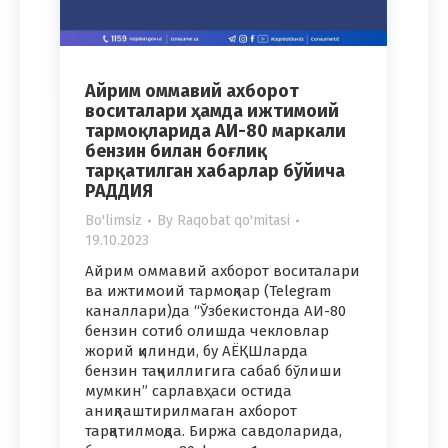
Айрим оммавий ахборот
воситалари ҳамда ижтимоий
тармоқларида АИ-80 маркали
бензин билан боғлиқ
тарқатилган хабарлар бўйича
РАДДИЯ
Bo'limsiz
By
Raqobat qo'mitasi
19.10.2023
Айрим оммавий ахборот воситалари
ва ижтимоий тармоқлар (Telegram
каналлари)да “Ўзбекистонда АИ-80
бензин сотиб олишда чекловлар
жорий қилинди, бу АЁҚШларда
бензин тақчиллигига сабаб бўлиши
мумкин” сарлавҳаси остида
аниқлаштирилмаган ахборот
тарқатилмоқда. Биржа савдоларида,