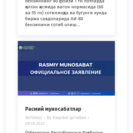
бензиннинг 80 фоизи 1 тн лотларда
қолган қисмида вагон нормасида (60
ва 55 тн) сотилмоқда ва бугунги кунда
биржа савдоларида АИ-80
бензинини сотиб олиш…
Расмий муносабатлар
Bo'limsiz
By
Raqobat qo'mitasi
09.10.2023
Ўзбекистон Республикаси Рақобатни