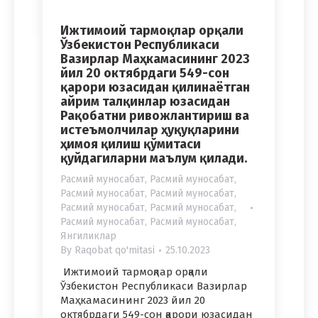
Ижтимоий тармоқлар орқали
Ўзбекистон Республикаси
Вазирлар Маҳкамасининг 2023
йил 20 октябрдаги 549-сон
қарори юзасидан қилинаётган
айрим талқинлар юзасидан
Рақобатни ривожлантириш ва
истеъмолчилар ҳуқуқларини
ҳимоя қилиш қўмитаси
қуйдагиларни маълум қилади.
Расмий муносабат
,
Расмий муносабат
,
Расмий муносабат
,
Расмий муносабат
,
Расмий муносабат
,
Расмий муносабат
,
Расмий муносабат
,
Расмий муносабат
,
Янгиликлар
By
Raqobat qo'mitasi
25.10.2023
Ижтимоий тармоқлар орқали
Ўзбекистон Республикаси Вазирлар
Маҳкамасининг 2023 йил 20
октябрдаги 549-сон қарори юзасидан