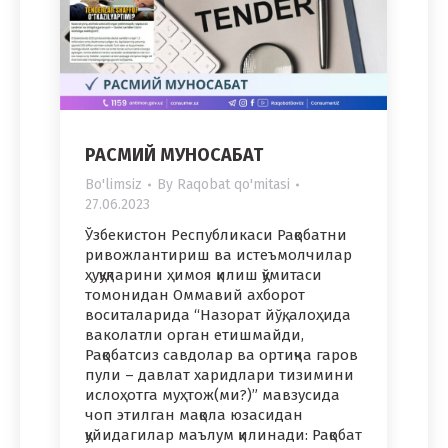
РАСМИЙ МУНОСАБАТ
Bo'limsiz
By
Raqobat qo'mitasi
27.06.2023
Ўзбекистон Республикаси Рақобатни
ривожлантириш ва истеъмолчилар
ҳуқуқларини ҳимоя қилиш қўмитаси
томонидан Оммавий ахборот
воситаларида “Назорат йўқ, алоҳида
ваколатли орган етишмайди,
Рақобатсиз савдолар ва ортиқча гаров
пули – давлат харидлари тизимини
ислоҳотга муҳтож(ми?)” мавзусида
чоп этилган мақола юзасидан
қуйидагилар маълум қилинади: Рақобат