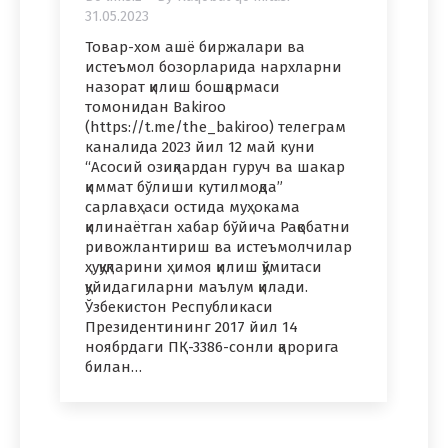
31.05.2023
Товар-хом ашё биржалари ва
истеъмол бозорларида нархларни
назорат қилиш бошқармаси
томонидан Bakiroo
(https://t.me/the_bakiroo) телеграм
каналида 2023 йил 12 май куни
“Асосий озиқлардан гуруч ва шакар
қиммат бўлиши кутилмоқда”
сарлавҳаси остида муҳокама
қилинаётган хабар бўйича Рақобатни
ривожлантириш ва истеъмолчилар
ҳуқуқларини ҳимоя қилиш қўмитаси
қуйидагиларни маълум қилади.
Ўзбекистон Республикаси
Президентининг 2017 йил 14
ноябрдаги ПҚ-3386-сонли қарорига
билан…