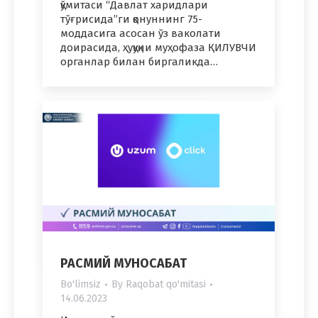
қўмитаси “Давлат харидлари
тўғрисида”ги қонуннинг 75-
моддасига асосан ўз ваколати
доирасида, ҳуқуқни муҳофаза ҚИЛУВЧИ
органлар билан биргаликда…
РАСМИЙ МУНОСАБАТ
Bo'limsiz
By
Raqobat qo'mitasi
14.06.2023