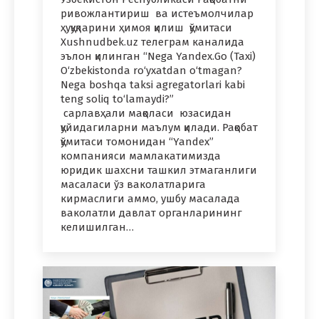
ривожлантириш ва истеъмолчилар
ҳуқуқларини ҳимоя қилиш қўмитаси
Xushnudbek.uz телеграм каналида
эълон қилинган “Nega Yandex.Go (Taxi)
O‘zbekistonda ro‘yxatdan o‘tmagan?
Nega boshqa taksi agregatorlari kabi
teng soliq to‘lamaydi?”
сарлавҳали мақоласи юзасидан
қуйидагиларни маълум қилади. Рақобат
қўмитаси томонидан “Yandex”
компанияси мамлакатимизда
юридик шахсни ташкил этмаганлиги
масаласи ўз ваколатларига
кирмаслиги аммо, ушбу масалада
ваколатли давлат органларининг
келишилган…