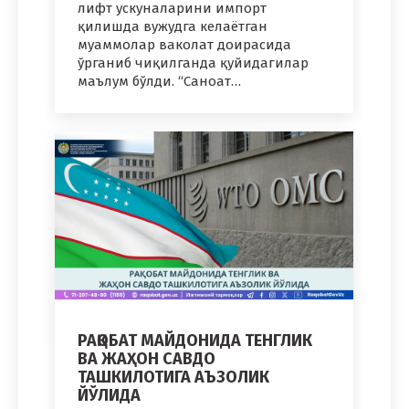
лифт ускуналарини импорт
қилишда вужудга келаётган
муаммолар ваколат доирасида
ўрганиб чиқилганда қуйидагилар
маълум бўлди. “Саноат…
РАҚОБАТ МАЙДОНИДА ТЕНГЛИК
ВА ЖАҲОН САВДО
ТАШКИЛОТИГА АЪЗОЛИК
ЙЎЛИДА