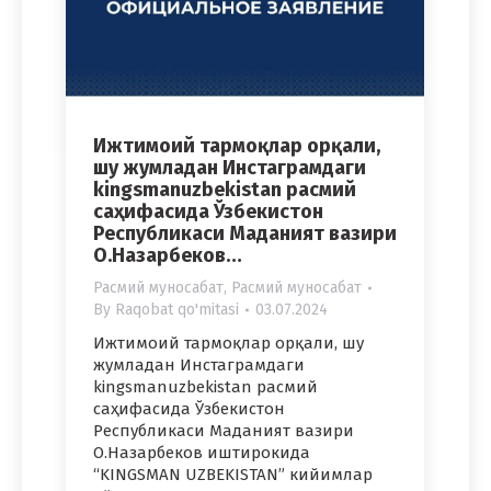
Ижтимоий тармоқлар орқали,
шу жумладан Инстаграмдаги
kingsmanuzbekistan расмий
саҳифасида Ўзбекистон
Республикаси Маданият вазири
О.Назарбеков…
Расмий муносабат
,
Расмий муносабат
By
Raqobat qo'mitasi
03.07.2024
Ижтимоий тармоқлар орқали, шу
жумладан Инстаграмдаги
kingsmanuzbekistan расмий
саҳифасида Ўзбекистон
Республикаси Маданият вазири
О.Назарбеков иштирокида
“KINGSMAN UZBEKISTAN” кийимлар