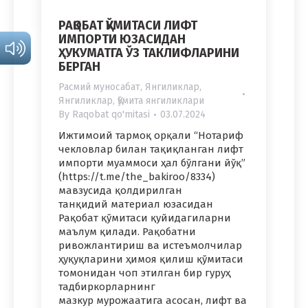
РАҚОБАТ ҚЎМИТАСИ ЛИФТ
ИМПОРТИ ЮЗАСИДАН
ҲУКУМАТГА ЎЗ ТАКЛИФЛАРИНИ
БЕРГАН
Расмий муносабат
,
Янгиликлар
,
Янгиликлар
,
Қўмита янгиликлари
By
Raqobat qo'mitasi
03.07.2024
Ижтимоий тармоқ орқали “Нотариф
чекловлар билан тақиқланган лифт
импорти муаммоси ҳал бўлгани йўқ”
(https://t.me/the_bakiroo/8334)
мавзусида қолдирилган
танқидий материал юзасидан
Рақобат қўмитаси қуйидагиларни
маълум қилади. Рақобатни
ривожлантириш ва истеъмолчилар
ҳуқуқларини ҳимоя қилиш қўмитаси
томонидан чоп этилган бир гуруҳ
тадбиркорларнинг
мазкур мурожаатига асосан, лифт ва