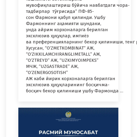
мувофиқлаштириш бўйича навбатдаги чора-
тадбирлар тўғрисида” ПФ-85-
сон Фармони қабул қилинди. Ушбу
Фармоннинг аҳамияти шундаки,
унда айрим корхоналарга берилган
эксклюзив ҳуқуқлар, имтиёз
ва преференцияларнинг бекор қилиниши, тенг 
Хусусан, “O‘ZMETKOMBINAT” АЖ,
“O‘ZIKKILAMCHIRANGLIMETALL” АЖ,
“O‘ZTREYD” АЖ, “UZKIMYOIMPEKS”
МЧЖ, “UZGASTRADE” АЖ,
“O‘ZENERGOSOTISH”
АЖ каби йирик корхоналарга берилган
эксклюзив ҳуқуқларининг босқичма-
босқич бекор қилиниши ушбу Фармонда …