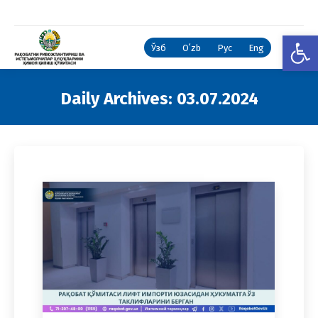
Open
Ўзб
Oʻzb
Рус
Eng
Daily Archives:
03.07.2024
You are here: