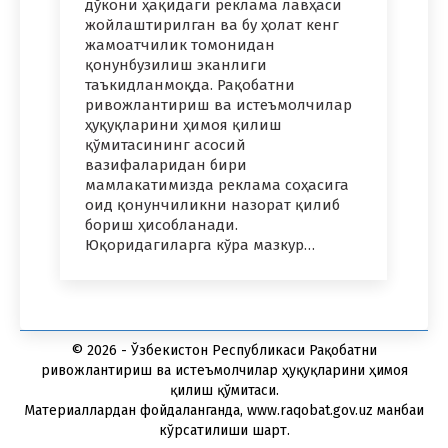
дўкони ҳақидаги реклама лавҳаси
жойлаштирилган ва бу ҳолат кенг
жамоатчилик томонидан
қонунбузилиш эканлиги
таъкидланмоқда. Рақобатни
ривожлантириш ва истеъмолчилар
ҳуқуқларини ҳимоя қилиш
қўмитасининг асосий
вазифаларидан бири
мамлакатимизда реклама соҳасига
оид қонунчиликни назорат қилиб
бориш ҳисобланади.
Юқоридагиларга кўра мазкур…
© 2026 - Ўзбекистон Республикаси Рақобатни
ривожлантириш ва истеъмолчилар ҳуқуқларини ҳимоя
қилиш қўмитаси.
Материаллардан фойдаланганда, www.raqobat.gov.uz манбаи
кўрсатилиши шарт.