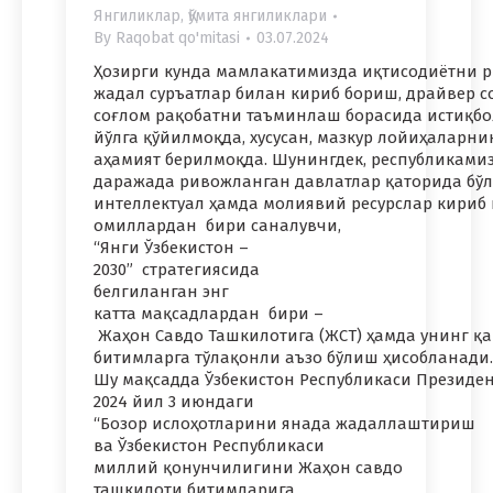
Янгиликлар
,
Қўмита янгиликлари
By
Raqobat qo'mitasi
03.07.2024
Ҳозирги кунда мамлакатимизда иқтисодиётни 
жадал суръатлар билан кириб бориш, драйвер
соғлом рақобатни таъминлаш борасида истиқб
йўлга қўйилмоқда, хусусан, мазкур лойиҳаларни
аҳамият берилмоқда. Шунингдек, республиками
даражада ривожланган давлатлар қаторида бў
интеллектуал ҳамда молиявий ресурслар кири
омиллардан бири саналувчи,
“Янги Ўзбекистон –
2030” стратегиясида
белгиланган энг
катта мақсадлардан бири –
Жаҳон Савдо Ташкилотига (ЖСТ) ҳамда унинг 
битимларга тўлақонли аъзо бўлиш ҳисобланади.
Шу мақсадда Ўзбекистон Республикаси Президе
2024 йил 3 июндаги
“Бозор ислоҳотларини янада жадаллаштириш
ва Ўзбекистон Республикаси
миллий қонунчилигини Жаҳон савдо
ташкилоти битимларига