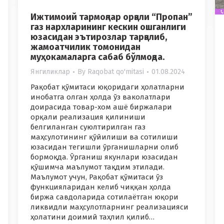
Ижтимоий тармоқлар орқали “Пропан”
газ нархларининг кескин ошганлиги
юзасидан эътирозлар тарқалиб,
жамоатчилик томонидан
муҳокамаларга сабаб бўлмоқда.
Янгиликлар
By
Raqobat qo'mitasi
01.08.2024
Рақобат қўмитаси юқоридаги ҳолатларни
инобатга олган ҳолда ўз ваколатлари
доирасида товар-хом ашё биржалари
орқали реализация қилиниши
белгиланган суюлтирилган газ
маҳсулотининг қўйилиши ва сотилиши
юзасидан тегишли ўрганишларни олиб
бормоқда. Ўрганиш якунлари юзасидан
қўшимча маълумот тақдим этилади.
Маълумот учун, Рақобат қўмитаси ўз
функцияларидан келиб чиққан ҳолда
биржа савдоларида сотилаётган юқори
ликвидли маҳсулотларнинг реализацияси
ҳолатини доимий таҳлил қилиб…