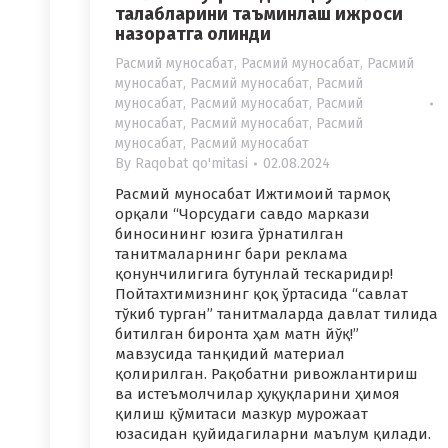
талабларини таъминлаш ижроси
назоратга олинди
Расмий муносабат
,
Расмий муносабат
,
Расмий
муносабат
,
Расмий муносабат
,
Расмий
муносабат
,
Расмий муносабат
,
Расмий
муносабат
,
Расмий муносабат
,
Расмий
муносабат
,
Расмий муносабат
By
Raqobat qo'mitasi
02.08.2024
Расмий муносабат Ижтимоий тармоқ
орқали “Чорсудаги савдо маркази
биносининг юзига ўрнатилган
танитмаларнинг бари реклама
қонунчилигига бутунлай тескаридир!
Пойтахтимизнинг қоқ ўртасида “савлат
тўкиб турган” танитмаларда давлат тилида
битилган биронта ҳам матн йўқ!”
мавзусида танқидий материал
қолирилган. Рақобатни ривожлантириш
ва истеъмолчилар ҳуқуқларини ҳимоя
қилиш қўмитаси мазкур мурожаат
юзасидан қуйидагиларни маълум қилади.