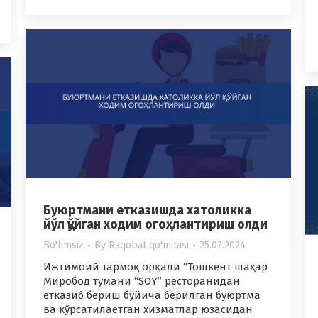
Буюртмани етказишда хатоликка
йўл қўйган ходим огоҳлантириш олди
Bo'limsiz
By
Raqobat qo'mitasi
25.07.2024
Ижтимоий тармоқ орқали “Тошкент шаҳар
Миробод тумани “SOY” ресторанидан
етказиб бериш бўйича берилган буюртма
ва кўрсатилаётган хизматлар юзасидан