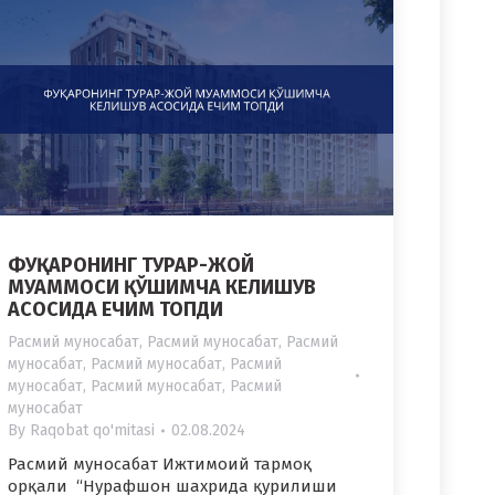
ФУҚАРОНИНГ ТУРАР-ЖОЙ
МУАММОСИ ҚЎШИМЧА КЕЛИШУВ
АСОСИДА ЕЧИМ ТОПДИ
Расмий муносабат
,
Расмий муносабат
,
Расмий
муносабат
,
Расмий муносабат
,
Расмий
муносабат
,
Расмий муносабат
,
Расмий
муносабат
By
Raqobat qo'mitasi
02.08.2024
Расмий муносабат Ижтимоий тармоқ
орқали “Нурафшон шахрида қурилиши