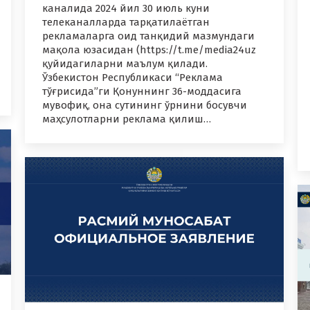
каналида 2024 йил 30 июль куни
телеканалларда тарқатилаётган
рекламаларга оид танқидий мазмундаги
мақола юзасидан (https://t.me/media24uz
қуйидагиларни маълум қилади.
Ўзбекистон Республикаси “Реклама
тўғрисида”ги Қонуннинг 36-моддасига
мувофиқ, она сутининг ўрнини босувчи
маҳсулотларни реклама қилиш…