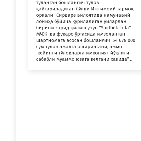
тўланган бошланғич тўлов
қайтариладиган бўлди Ижтимоий тармоқ
орқали “Сирдарё вилоятида намунавий
лойиҳа бўйича қуриладиган уйлардан
бирини харид қилиш учун “Saidbek Lola”
МЧЖ ва фуқаро ўртасида имзоланган
шартномага асосан бошланғич 54 678 000
сўм тўлов амалга оширилгани, аммо
кейинги тўловларга имконият йўқлиги
сабабли муаммо юзага келгани ҳақида”…