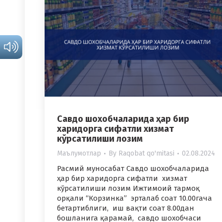
Савдо шохобчаларида ҳар бир
харидорга сифатли хизмат
кўрсатилиши лозим
Маълумотлар
By
Raqobat qo'mitasi
02.08.2024
Расмий муносабат Савдо шохобчаларида
ҳар бир харидорга сифатли хизмат
кўрсатилиши лозим Ижтимоий тармоқ
орқали “Корзинка” эрталаб соат 10.00гача
бетартиблиги, иш вақти соат 8.00дан
бошланига қарамай, савдо шохобчаси