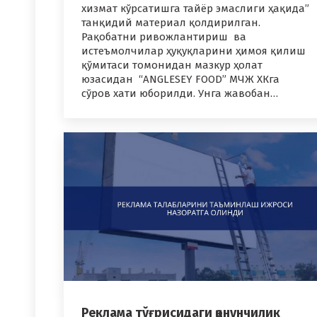
хизмат кўрсатишга тайёр эмаслиги ҳақида”
танқидий материал қолдирилган.
Рақобатни ривожлантириш ва
истеъмолчилар ҳуқуқларини ҳимоя қилиш
қўмитаси томонидан мазкур ҳолат
юзасидан “ANGLESEY FOOD” МЧЖ ХКга
сўров хати юборилди. Унга жавобан…
Реклама тўғрисидаги қонунчилик