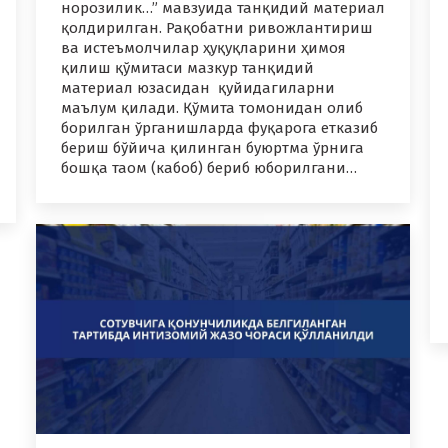
норозилик…” мавзуида танқидий материал
қолдирилган. Рақобатни ривожлантириш
ва истеъмолчилар ҳуқуқларини ҳимоя
қилиш қўмитаси мазкур танқидий
материал юзасидан қуйидагиларни
маълум қилади. Қўмита томонидан олиб
борилган ўрганишларда фуқарога етказиб
бериш бўйича қилинган буюртма ўрнига
бошқа таом (кабоб) бериб юборилгани…