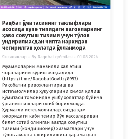
Рақобат қўмитасининг таклифлари
асосида купе типидаги вагонларнинг
ҳаво совутиш тизими учун тўлов
ундирилмасдан чипта нархидан
чегирилган ҳолатда қўлланмоқда
Янгиликлар
By
Raqobat qo'mitasi
01.08.2024
Муаммоларни манзилли ҳал этиш
чораларини кўриш мақсадида
(https://t.me/RaqobatGovUz/8953)
Рақобатни ривожлантириш ва
истеъмолчилар ҳуқуқларини ҳимоя қилиш
қўмитаси томонидан ушбу ҳолатлар бўйича
ўрганиш ишлари олиб борилмоқда.
Ҳурматли истеъмолчилар, сизда ҳам
юқоридаги каби темир йўл кассаларидан
билет сотиб олинган вақтда совутиш
тизими (кондиционер) хизматлари учун
тўлов амалга оширилишига қарамасдан