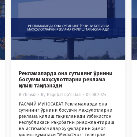
Рекламаларда она сутининг ўрнини
босувчи маҳсулотларни реклама
қилиш тақиқланади
Bo'limsiz
By
Raqobat qo'mitasi
02.08.2024
РАСМИЙ МУНОСАБАТ Рекламаларда она
сутининг ўрнини босувчи маҳсулотларни
реклама қилиш тақиқланади Ўзбекистон
Республикаси Рақобатни ривожлантириш
ва истеъмолчилар ҳуқуқларини ҳимоя
қилиш қўмитаси “Media24uz” телеграм