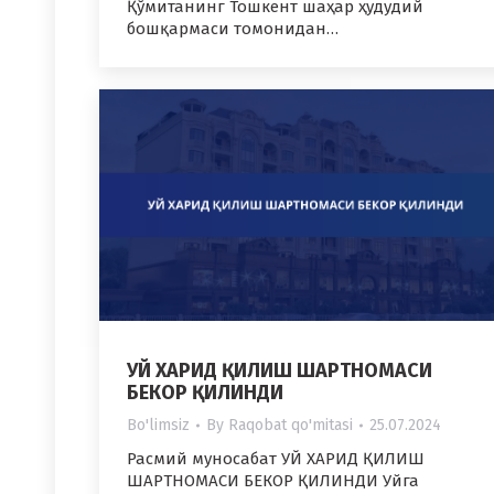
Қўмитанинг Тошкент шаҳар ҳудудий
бошқармаси томонидан…
УЙ ХАРИД ҚИЛИШ ШАРТНОМАСИ
БЕКОР ҚИЛИНДИ
Bo'limsiz
By
Raqobat qo'mitasi
25.07.2024
Расмий муносабат УЙ ХАРИД ҚИЛИШ
ШАРТНОМАСИ БЕКОР ҚИЛИНДИ Уйга