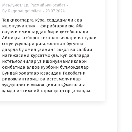
Маълумотлар
,
Расмий муносабат
By
Raqobat qo'mitasi
23.07.2024
Тадқиқотларга кўра, соддадиллик ва
ишонувчанлик – фирибгарликка йўл
очувчи омиллардан бири ҳисобланади.
Айниқса, ахборот технологиялари ва турли
сотув усуллари ривожланган бугунги
даврда бу омил ўзининг яққол ва салбий
натижасини кўрсатмоқда. Кўп ҳолларда
истеъмолчилар ўз ишонувчанликлари
оқибатида алдов қурбони бўлмоқдалар.
Бундай ҳолатлар юзасидан Рақобатни
ривожлантириш ва истеъмолчилар
ҳуқуқларини ҳимоя қилиш қўмитасига
ҳамда ижтимоий тармоқлар орқали ҳам…