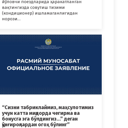
йўловчи поездларида ҳаракатланган
вақтингизда совутиш тизими
(кондиционер) ишламаганлигидан
норози…
“Сизни табриклаймиз, маҳсулотимиз
учун катта миқдорда чегирма ва
бонусга эга бўлдингиз…” деган
қўнғироқлардан огоҳ бўлинг”