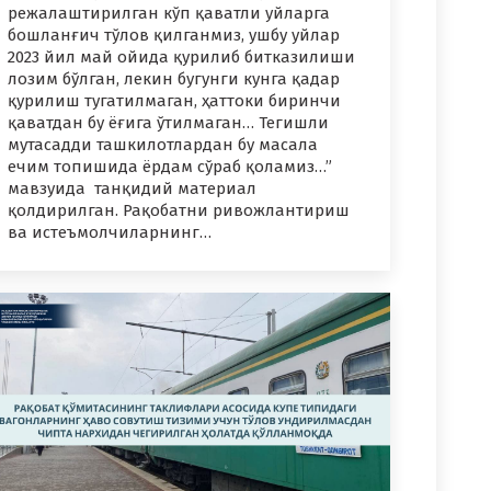
режалаштирилган кўп қаватли уйларга
бошланғич тўлов қилганмиз, ушбу уйлар
2023 йил май ойида қурилиб битказилиши
лозим бўлган, лекин бугунги кунга қадар
қурилиш тугатилмаган, ҳаттоки биринчи
қаватдан бу ёғига ўтилмаган… Тегишли
мутасадди ташкилотлардан бу масала
ечим топишида ёрдам сўраб қоламиз…”
мавзуида танқидий материал
қолдирилган. Рақобатни ривожлантириш
ва истеъмолчиларнинг…