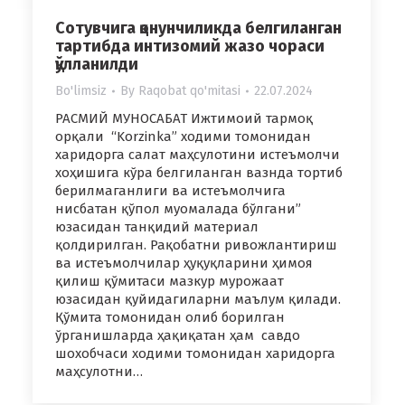
Сотувчига қонунчиликда белгиланган
тартибда интизомий жазо чораси
қўлланилди
Bo'limsiz
By
Raqobat qo'mitasi
22.07.2024
РАСМИЙ МУНОСАБАТ Ижтимоий тармоқ
орқали “Korzinka” ходими томонидан
харидорга салат маҳсулотини истеъмолчи
хоҳишига кўра белгиланган вазнда тортиб
берилмаганлиги ва истеъмолчига
нисбатан қўпол муомалада бўлгани”
юзасидан танқидий материал
қолдирилган. Рақобатни ривожлантириш
ва истеъмолчилар ҳуқуқларини ҳимоя
қилиш қўмитаси мазкур мурожаат
юзасидан қуйидагиларни маълум қилади.
Қўмита томонидан олиб борилган
ўрганишларда ҳақиқатан ҳам савдо
шоxобчаси ходими томонидан харидорга
маҳсулотни…