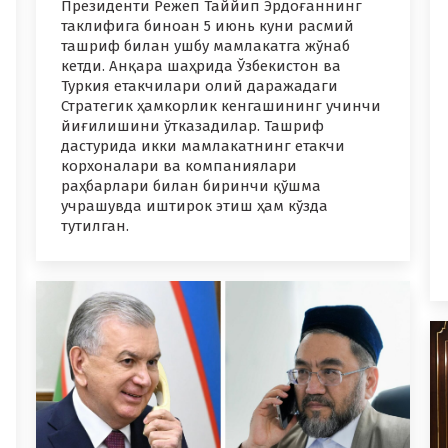
Президенти Режеп Таййип Эрдоғаннинг
таклифига биноан 5 июнь куни расмий
ташриф билан ушбу мамлакатга жўнаб
кетди. Анқара шаҳрида Ўзбекистон ва
Туркия етакчилари олий даражадаги
Стратегик ҳамкорлик кенгашининг учинчи
йиғилишини ўтказадилар. Ташриф
дастурида икки мамлакатнинг етакчи
корхоналари ва компаниялари
раҳбарлари билан биринчи қўшма
учрашувда иштирок этиш ҳам кўзда
тутилган.