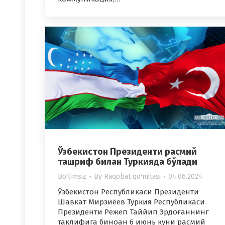
Ўзбекистон Президенти расмий
ташриф билан Туркияда бўлади
Bo'limsiz
By
Raqobat qo'mitasi
04.06.2024
Ўзбекистон Республикаси Президенти
Шавкат Мирзиёев Туркия Республикаси
Президенти Режеп Таййип Эрдоғаннинг
таклифига биноан 6 июнь куни расмий