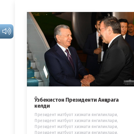
Ўзбекистон Президенти Анқарага
келди
Президент матбуот хизмати янгиликлари
,
Президент матбуот хизмати янгиликлари
,
Президент матбуот хизмати янгиликлари
,
Президент матбуот хизмати янгиликлари
,