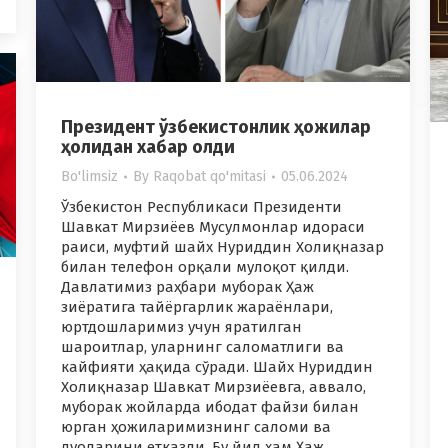
Президент ўзбекистонлик ҳожилар
ҳолидан хабар олди
Bo'limsiz
By
Raqobat qo'mitasi
05.06.2024
Ўзбекистон Республикаси Президенти
Шавкат Мирзиёев Мусулмонлар идораси
раиси, муфтий шайх Нуриддин Холиқназар
билан телефон орқали мулоқот қилди.
Давлатимиз раҳбари муборак Ҳаж
зиёратига тайёргарлик жараёнлари,
юртдошларимиз учун яратилган
шароитлар, уларнинг саломатлиги ва
кайфияти ҳақида сўради. Шайх Нуриддин
Холиқназар Шавкат Мирзиёевга, аввало,
муборак жойларда ибодат файзи билан
юрган ҳожиларимизнинг саломи ва
дуоларини етказди. Бу йил ҳам Ҳаж…