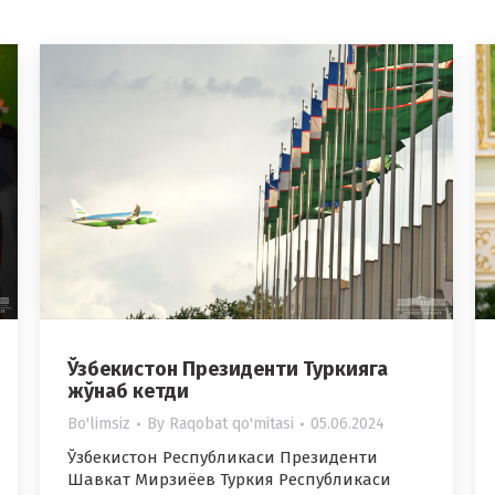
Ўзбекистон Президенти Туркияга
жўнаб кетди
Bo'limsiz
By
Raqobat qo'mitasi
05.06.2024
Ўзбекистон Республикаси Президенти
Шавкат Мирзиёев Туркия Республикаси