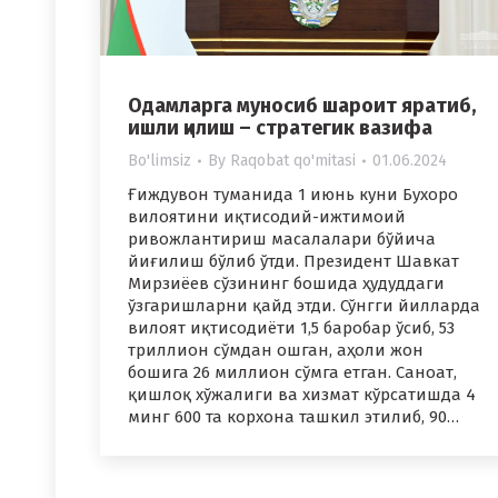
Одамларга муносиб шароит яратиб,
ишли қилиш – стратегик вазифа
Bo'limsiz
By
Raqobat qo'mitasi
01.06.2024
Ғиждувон туманида 1 июнь куни Бухоро
вилоятини иқтисодий-ижтимоий
ривожлантириш масалалари бўйича
йиғилиш бўлиб ўтди. Президент Шавкат
Мирзиёев сўзининг бошида ҳудуддаги
ўзгаришларни қайд этди. Сўнгги йилларда
вилоят иқтисодиёти 1,5 баробар ўсиб, 53
триллион сўмдан ошган, аҳоли жон
бошига 26 миллион сўмга етган. Саноат,
қишлоқ хўжалиги ва хизмат кўрсатишда 4
минг 600 та корхона ташкил этилиб, 90…