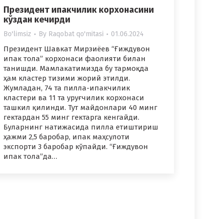
Президент ипакчилик корхонасини
кўздан кечирди
Bo'limsiz
By
Raqobat qo'mitasi
01.06.2024
Президент Шавкат Мирзиёев “Ғиждувон
ипак тола” корхонаси фаолияти билан
танишди. Мамлакатимизда бу тармоқда
ҳам кластер тизими жорий этилди.
Жумладан, 74 та пилла-ипакчилик
кластери ва 11 та уруғчилик корхонаси
ташкил қилинди. Тут майдонлари 40 минг
гектардан 55 минг гектарга кенгайди.
Буларнинг натижасида пилла етиштириш
ҳажми 2,5 баробар, ипак маҳсулоти
экспорти 3 баробар кўпайди. “Ғиждувон
ипак тола”да…