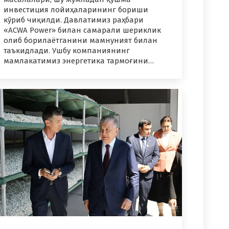
инвестиция лойиҳаларининг бориши
кўриб чиқилди. Давлатимиз раҳбари
«ACWA Power» билан самарали шериклик
олиб борилаётганини мамнуният билан
таъкидлади. Ушбу компаниянинг
мамлакатимиз энергетика тармоғини…