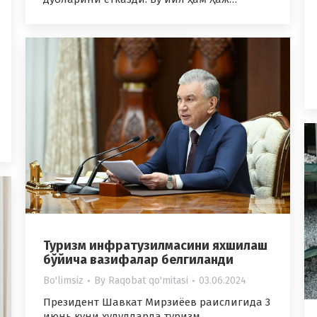
Туризм инфратузилмасини яхшилаш
бўйича вазифалар белгиланди
Bo'limsiz
By
Raqobat qo'mitasi
03.06.2024
Президент Шавкат Мирзиёев раислигида 3
июнь куни ҳудудларда туризм