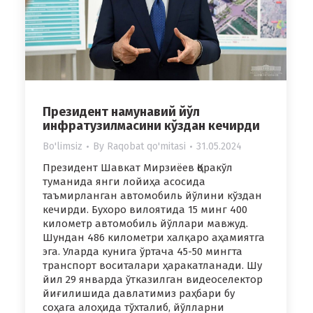
Президент намунавий йўл
инфратузилмасини кўздан кечирди
Bo'limsiz
By
Raqobat qo'mitasi
31.05.2024
Президент Шавкат Мирзиёев Қоракўл
туманида янги лойиҳа асосида
таъмирланган автомобиль йўлини кўздан
кечирди. Бухоро вилоятида 15 минг 400
километр автомобиль йўллари мавжуд.
Шундан 486 километри халқаро аҳамиятга
эга. Уларда кунига ўртача 45-50 мингта
транспорт воситалари ҳаракатланади. Шу
йил 29 январда ўтказилган видеоселектор
йиғилишида давлатимиз раҳбари бу
соҳага алоҳида тўхталиб, йўлларни