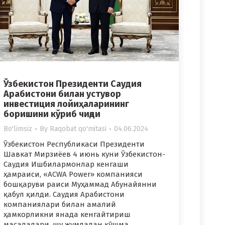
Ўзбекистон Президенти Саудия
Арабистони билан устувор
инвестиция лойиҳаларининг
боришини кўриб чиқди
Bo'limsiz
By
Raqobat qo'mitasi
04.06.2024
Ўзбекистон Республикаси Президенти
Шавкат Мирзиёев 4 июнь куни Ўзбекистон-
Саудия Ишбилармонлар кенгаши
ҳамраиси, «ACWA Power» компанияси
бошқаруви раиси Муҳаммад Абунайянни
қабул қилди. Саудия Арабистони
компаниялари билан амалий
ҳамкорликни янада кенгайтириш
масалалари, шу жумладан қўшма