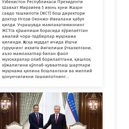
Ўзбекистон Республикаси Президенти
Шавкат Мирзиёев 5 июнь куни Жаҳон
савдо ташкилоти (ЖСТ) бош директори
доктор Нгози Оконжо-Ивеалани қабул
қилди. Учрашувда мамлакатимизнинг
ЖСТга қўшилиши борасида кўрилаётган
амалий чора-тадбирлар муҳокама
қилинди. Қисқа муддат ичида Ишчи
гуруҳнинг иккита йиғилиши ўтказилгани,
аъзо мамлакатлар билан фаол
музокаралар олиб борилаётгани, қишлоқ
хўжалигини қўллаб-қувватлаш шартлари
муҳокама қилина бошлангани ва миллий
қонунчиликни ташкилотнинг…