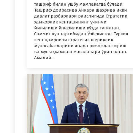
ташриф билан ушбу мамлакатда бўлади.
Ташриф доирасида Анқара шаҳрида икки
давлат раҳбарлари раислигида Стратегик
ҳамкорлик кенгашининг учинчи
йиғилиши ўтказилиши кўзда тутилган.
Саммит кун тартибидан Ўзбекистон-Туркия
кенг қамровли стратегик шериклик
муносабатларини янада ривожлантириш
ва мустаҳкамлаш масалалари ўрин олган.
Амалий…