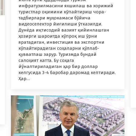
инфратузилмасини яхшилаш ва хорижий
туристлар оқимини кўпайтириш чора-
тадбирлари муҳокамаси бўйича
видеоселектор йиғилиши ўтказилди.
Дунёда иқтисодий вазият қийинлашган
ҳозирги шароитда кўпроқ иш ўрни
яратадиган, инвестиция ва экспортни
кўпайтирадиган соҳаларни қўллаб-
қувватлаш зарур. Туризмда бундай
салоҳият катта. Бу соҳага
йўналтириладиган ҳар бир доллар
келгусида 3-4 баробар даромад келтиради.
Ҳар…