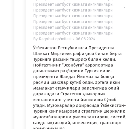
Президент матбуот хизмати янгиликлари
,
Президент матбуот хизмати янгиликлари
,
Президент матбуот хизмати янгиликлари
,
Президент матбуот хизмати янгиликлари
,
Президент матбуот хизмати янгиликлари
,
Президент матбуот хизмати янгиликлари
By
Raqobat qo'mitasi
06.06.2024
Ўзбекистон Республикаси Президенти
Шавкат Мирзиёев рафиқаси билан бирга
Туркияга расмий ташриф билан келди.
Пойтахтнинг “Эсонбуға” аэропортида
давлатимиз раҳбарини Туркия вице-
президенти Жавдат Йилмаз ва бошқа
расмий шахслар кутиб олди. Эртага икки
мамлакат етакчилари раислигида олий
даражадаги Стратегик ҳамкорлик
кенгашининг учинчи йиғилиши бўлиб
ўтади. Музокаралар доирасида Ўзбекистон-
Туркия кенг қамровли стратегик шериклик
муносабатларини ривожлантириш, сиёсий,
савдо-иқтисодий, инвестиция, транспорт-
коммуникация,…