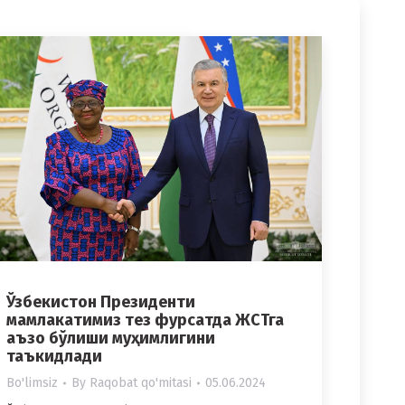
Ўзбекистон Президенти
мамлакатимиз тез фурсатда ЖСТга
аъзо бўлиши муҳимлигини
таъкидлади
Bo'limsiz
By
Raqobat qo'mitasi
05.06.2024