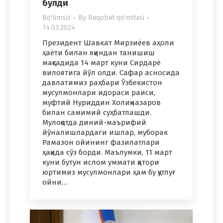
бўлди
Bo'limsiz
By
Raqobat qo'mitasi
14.03.2024
Президент Шавкат Мирзиёев аҳоли
ҳаёти билан яқиндан танишиш
мақсадида 14 март куни Сирдарё
вилоятига йўл олди. Сафар асносида
давлатимиз раҳбари Ўзбекистон
мусулмонлари идораси раиси,
муфтий Нуриддин Холиқназаров
билан самимий суҳбатлашди.
Мулоқотда диний-маърифий
йўналишлардаги ишлар, муборак
Рамазон ойининг фазилатлари
ҳақида сўз борди. Маълумки, 11 март
куни бутун ислом уммати қатори
юртимиз мусулмонлари ҳам бу қутлуғ
ойни…