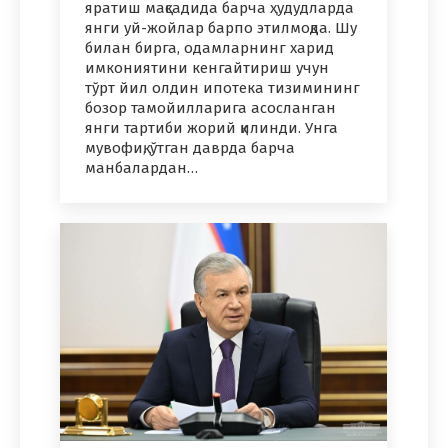
яратиш мақсадида барча ҳудудларда
янги уй-жойлар барпо этилмоқда. Шу
билан бирга, одамларнинг харид
имкониятини кенгайтириш учун
тўрт йил олдин ипотека тизимининг
бозор тамойилларига асосланган
янги тартиби жорий қилинди. Унга
мувофиқ, ўтган даврда барча
манбалардан…