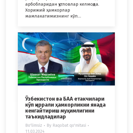
арбобларидан қутловлар келмоқда.
Хорижий ҳамкорлар
мамлакатимизнинг кўп…
Ўзбекистон ва БАА етакчилари
кўп қиррали ҳамкорликни янада
кенгайтириш муҳимлигини
таъкидладилар
Bo'limsiz
By
Raqobat qo'mitasi
11.03.2024