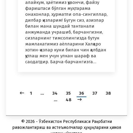
алайкум, ҳаётимиз қувончи, файзу
фариштаси бўлган муҳтарама
онахонлар, ҳурматли опа-сингиллар,
дилбар қизларим! Бугун сиз, азизлар
билан мана шундай тантанали
анжуманда учрашиб, барчангизни,
сизларнинг тимсолингизда бутун
мамлакатимиз аёлларини Халқаро
хотин-қизлар куни билан чин қалбдан
қутлаш мен учун улкан шараф ва
саодатдир. Барча-барчангизга…
1
…
34
35
36
37
38
…
48
© 2026 - Ўзбекистон Республикаси Рақобатни
ривожлантириш ва истеъмолчилар ҳуқуқларини ҳимоя