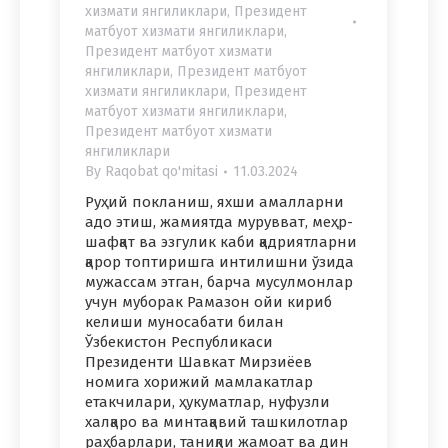
хизмати янгиликлари
,
Президент
матбуот хизмати янгиликлари
,
Президент матбуот хизмати
янгиликлари
,
Президент матбуот
хизмати янгиликлари
,
Президент
матбуот хизмати янгиликлари
,
Президент матбуот хизмати
янгиликлари
By
Raqobat qo'mitasi
11.03.2024
Руҳий покланиш, яхши амалларни
адо этиш, жамиятда мурувват, меҳр-
шафқат ва эзгулик каби қадриятларни
қарор топтиришга интилишни ўзида
мужассам этган, барча мусулмонлар
учун муборак Рамазон ойи кириб
келиши муносабати билан
Ўзбекистон Республикаси
Президенти Шавкат Мирзиёев
номига хорижий мамлакатлар
етакчилари, ҳукуматлар, нуфузли
халқаро ва минтақавий ташкилотлар
раҳбарлари, таниқли жамоат ва дин