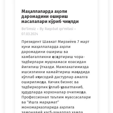
Маҳаллаларда аҳоли
даромадини ошириш
масалалари кўриб чиқилди
Bo'limsiz
By
Raqobat qo'mitasi
07.03.2024
Президент Шавкат Мирзиёев 7 март
куни маҳаллаларда аҳоли
даромадини ошириш ва
камбағалликни қисқартириш чора-
тадбирлари муҳокамаси юзасидан
йиғилиш ўтказди. Мамлакатимизда
ишсизликни камайтириш мақсадида
кўплаб иқтисодий дастурлар амалга
оширилмоқда. Кичик бизнес ва
тадбиркорлик қўллаб-қувватланиб,
ҳудудларда корхоналар очилмоқда.
Профессионал таълим муассасалари
ва “Ишга марҳамат”
мономарказларида аҳолига
замонавий касб-ҳунарлар ҳамда