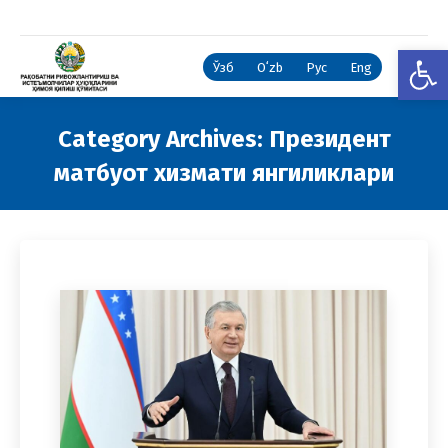
Open
Ўзб
Oʻzb
Рус
Eng
Category Archives:
Президент
матбуот хизмати янгиликлари
You are here: