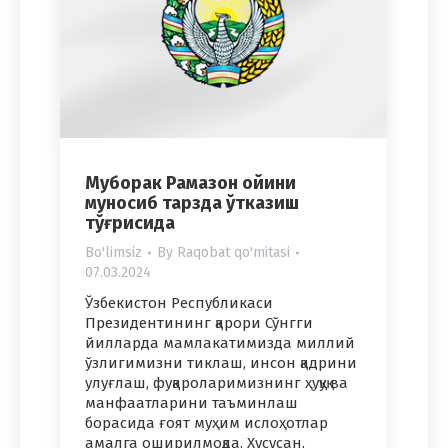
Муборак Рамазон ойини
муносиб тарзда ўтказиш
тўғрисида
Bo'limsiz
By
Raqobat qo'mitasi
07.03.2024
Ўзбекистон Республикаси
Президентининг қарори Сўнгги
йилларда мамлакатимизда миллий
ўзлигимизни тиклаш, инсон қадрини
улуғлаш, фуқароларимизнинг ҳуқуқ ва
манфаатларини таъминлаш
борасида ғоят муҳим ислоҳотлар
амалга оширилмоқда. Хусусан,