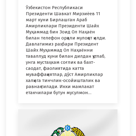
Ўзбекистон Республикаси
Президенти Шавкат Мирзиёев 11
март куни Бирлашган Араб
Амирликлари Президенти Шайх
Муҳаммад бин Зоид Ол Наҳаён
билан телефон орқали мулоқот қилди.
Давлатимиз раҳбари Президент
Шайх Муҳаммад Ол Наҳаённи
таваллуд куни билан дилдан қутлаб,
унга мустаҳкам соғлик ва бахт-
саодат, фаолиятида катта
муваффақиятлар, дўст Амирликлар
халқига тинчлик-осойишталик ва
равнақ тилади. Икки мамлакат
етакчилари бутун мусулмон…