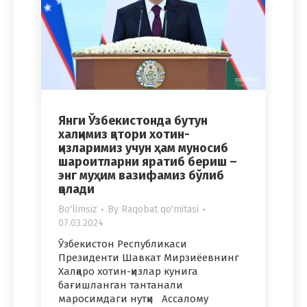
Янги Ўзбекистонда бутун
халқимиз қатори хотин-
қизларимиз учун ҳам муносиб
шароитларни яратиб бериш –
энг муҳим вазифамиз бўлиб
қолади
Bo'limsiz
By
Raqobat qo'mitasi
07.03.2024
Ўзбекистон Республикаси
Президенти Шавкат Мирзиёевнинг
Халқаро хотин-қизлар кунига
бағишланган тантанали
маросимдаги нутқи Ассалому