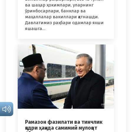
ва шаҳар ҳокимлари, уларнинг
ўринбосарлари, банклар ва
маҳаллалар вакиллари қатнашди.
Давлатимиз раҳбари одамлар яхши
яшашга…
Рамазон фазилати ва тинчлик
қадри ҳақида самимий мулоқот