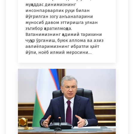
муқаддас динимизнинг
инсонпарварлик руҳи билан
йўғрилган эзгу анъаналарини
муносиб давом эттиришга улкан
эътибор қаратилмоқда.
Ватанимизнинг қадимий тарихини
чуқур ўрганиш, буюк аллома ва азиз
авлиёларимизнинг ибратли ҳаёт
йўли, ноёб илмий меросини…