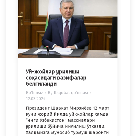
Уй-жойлар қурилиши
соҳасидаги вазифалар
белгиланди
Bo'limsiz
By
Raqobat qo'mitasi
12.03.2024
Президент Шавкат Мирзиёев 12 март
куни жорий йилда уй-жойлар ҳамда
“Янги Ўзбекистон” массивлари
қурилиши бўйича йиғилиш ўтказди.
Халқимизга муносиб турмуш шароити