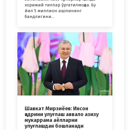
хорижий тиллар ўргатилмоқда. Бу
йил 5 миллион аҳолининг
бандлигини…
Шавкат Мирзиёев: Инсон
қадрини улуғлаш аввало азизу
мукаррама аёлларни
улуғлашдан бошланади