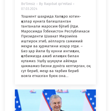
Bo'limsiz
By
Raqobat qo'mitasi
07.03.2024
Тошкент шаҳрида Халқаро хотин-
қизлар кунига бағишланган
тантанали маросим бўлиб ўтди.
Маросимда Ўзбекистон Республикаси
Президенти Шавкат Мирзиёев
иштирок этиб, аёлларга самимий
меҳри ва ҳурматини изҳор этди. –
Биз ҳар йили бу кунни интиқлик,
қалбимизда ажиб илиқлик билан
кутамиз. Ушбу шукуҳли айёмда
ҳаммамиз бизни дунёга келтирган, оқ
сут бериб, меҳр ва тарбия бериб
вояга етказган буюк она…