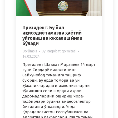
Президент: Бу йил
иқтисодиётимизда ҳаётий
уйғониш ва юксалиш йили
бўлади
Bo'limsiz
By
Raqobat qo'mitasi
14.03.2024
Президент Шавкат Мирзиёев 14 март
куни Сирдарё вилоятининг
Сайхунобод туманига ташриф
буюрди. Бу ерда томорқа ва уй
хўжаликларидаги имкониятларни
тўлиқ ишга солиш орқали аҳоли
даромадларини ошириш чора-
тадбирлари бўйича видеоселектор
йиғилиши ўтказилди. Унда
Қорақалпоғистон Республикаси ва
вилоятлар раҳбарлари, 208 та туман