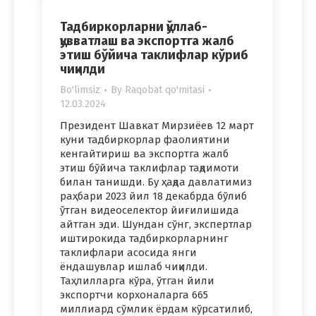
Тадбиркорларни қўллаб-
қувватлаш ва экспортга жалб
этиш бўйича таклифлар кўриб
чиқилди
Bo'limsiz
By
Raqobat qo'mitasi
12.03.2024
Президент Шавкат Мирзиёев 12 март
куни тадбиркорлар фаолиятини
кенгайтириш ва экспортга жалб
этиш бўйича таклифлар тақдимоти
билан танишди. Бу ҳақда давлатимиз
раҳбари 2023 йил 18 декабрда бўлиб
ўтган видеоселектор йиғилишида
айтган эди. Шундан сўнг, экспертлар
иштирокида тадбиркорларнинг
таклифлари асосида янги
ёндашувлар ишлаб чиқилди.
Таҳлилларга кўра, ўтган йили
экспортчи корхоналарга 665
миллиард сўмлик ёрдам кўрсатилиб,