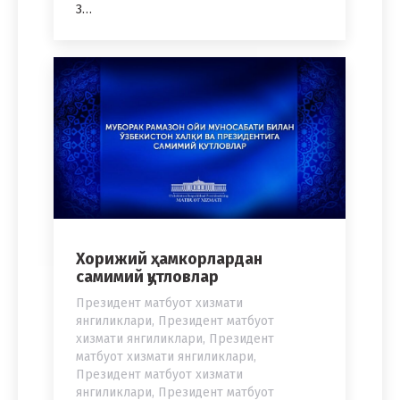
3…
Хорижий ҳамкорлардан
самимий қутловлар
Президент матбуот хизмати
янгиликлари
,
Президент матбуот
хизмати янгиликлари
,
Президент
матбуот хизмати янгиликлари
,
Президент матбуот хизмати
янгиликлари
,
Президент матбуот