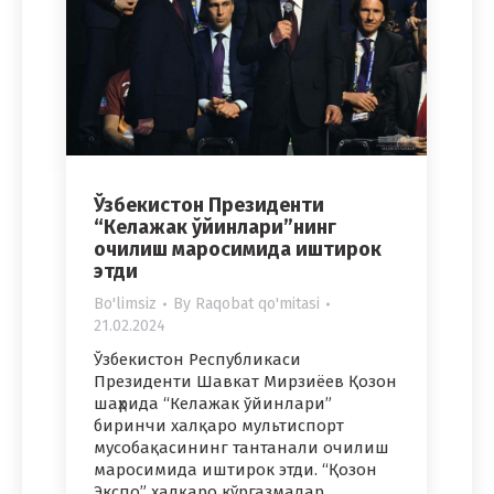
Ўзбекистон Президенти
“Келажак ўйинлари”нинг
очилиш маросимида иштирок
этди
Bo'limsiz
By
Raqobat qo'mitasi
21.02.2024
Ўзбекистон Республикаси
Президенти Шавкат Мирзиёев Қозон
шаҳрида “Келажак ўйинлари”
биринчи халқаро мультиспорт
мусобақасининг тантанали очилиш
маросимида иштирок этди. “Қозон
Экспо” халқаро кўргазмалар