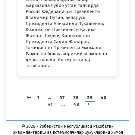
марказида бўлиб ўтган тадбирда
Россия Федерацияси Президенти
Владимир Путин, Беларусь
Президенти Александр Лукашенко,
Қозоғистон Президенти Қасим-
Жомарт Тоқаев, Қирғизистон
Президенти Садир Жапаров,
Тожикистон Президенти Эмомали
Раҳмон ва бошқа хорижий меҳмонлар
ҳам қатнашди. Иштирокчилар
эътиборига…
1
…
37
38
39
40
41
…
48
© 2026 - Ўзбекистон Республикаси Рақобатни
ривожлантириш ва истеъмолчилар ҳуқуқларини ҳимоя