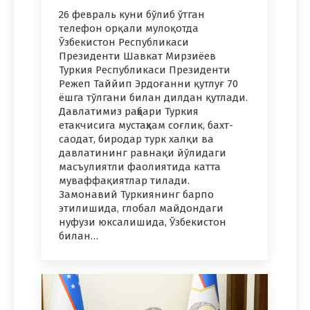
26 февраль куни бўлиб ўтган
телефон орқали мулоқотда
Ўзбекистон Республикаси
Президенти Шавкат Мирзиёев
Туркия Республикаси Президенти
Режеп Таййип Эрдоғанни қутлуғ 70
ёшга тўлгани билан дилдан қутлади.
Давлатимиз раҳбари Туркия
етакчисига мустаҳкам соғлик, бахт-
саодат, биродар турк халқи ва
давлатининг равнақи йўлидаги
масъулиятли фаолиятида катта
муваффақиятлар тилади.
Замонавий Туркиянинг барпо
этилишида, глобал майдондаги
нуфузи юксалишида, Ўзбекистон
билан…