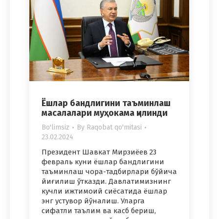
Ёшлар бандлигини таъминлаш
масалалари муҳокама қилинди
Bo'limsiz
By
Raqobat qo'mitasi
23.02.2024
Президент Шавкат Мирзиёев 23
февраль куни ёшлар бандлигини
таъминлаш чора-тадбирлари бўйича
йиғилиш ўтказди. Давлатимизнинг
кучли ижтимоий сиёсатида ёшлар
энг устувор йўналиш. Уларга
сифатли таълим ва касб бериш,