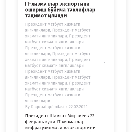
IT-хизматлар экспортини
ошириш бўйича таклифлар
тақдимот қилинди
Президент матбуот хизмати
янгиликлари
,
Президент матбуот
хизмати янгиликлари
,
Президент
матбуот хизмати янгиликлари
,
Президент матбуот хизмати
янгиликлари
,
Президент матбуот
хизмати янгиликлари
,
Президент
матбуот хизмати янгиликлари
,
Президент матбуот хизмати
янгиликлари
,
Президент матбуот
хизмати янгиликлари
,
Президент
матбуот хизмати янгиликлари
,
Президент матбуот хизмати
янгиликлари
By
Raqobat qo'mitasi
22.02.2024
Президент Шавкат Мирзиёев 22
февраль куни IT-хизматлар
инфратузилмаси ва экспортини