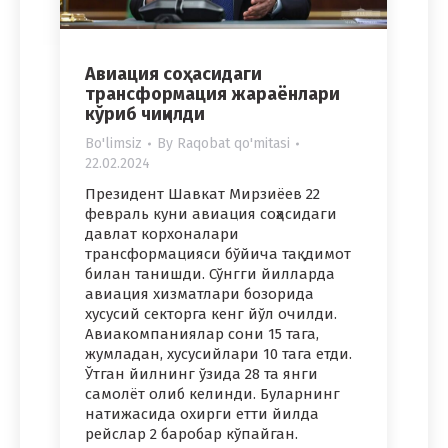
Авиация соҳасидаги
трансформация жараёнлари
кўриб чиқилди
Bo'limsiz
By
Raqobat qo'mitasi
22.02.2024
Президент Шавкат Мирзиёев 22
февраль куни авиация соҳасидаги
давлат корхоналари
трансформацияси бўйича тақдимот
билан танишди. Сўнгги йилларда
авиация хизматлари бозорида
хусусий секторга кенг йўл очилди.
Авиакомпаниялар сони 15 тага,
жумладан, хусусийлари 10 тага етди.
Ўтган йилнинг ўзида 28 та янги
самолёт олиб келинди. Буларнинг
натижасида охирги етти йилда
рейслар 2 баробар кўпайган.