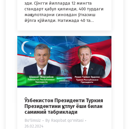
эди. Сўнгги йилларда 12 мингта
стандарт қабул қилинди, 400 турдаги
маҳсулотларни синовдан ўтказиш
йўлга қўйилди. Натижада 40 та…
Ўзбекистон Президенти Туркия
Президентини қутлуғ ёши билан
самимий табриклади
Bo'limsiz
By
Raqobat qo'mitasi
26.02.2024