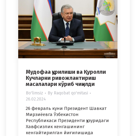
Мудофаа қурилиши ва Қуролли
Кучларни ривожлантириш
масалалари кўриб чиқилди
Bo'limsiz
By
Raqobat qo'mitasi
26.02.2024
26 февраль куни Президент Шавкат
Мирзиёевга Ўзбекистон
Республикаси Президенти ҳузуридаги
Хавфсизлик кенгашининг
кенгайтирилган йиғилишида