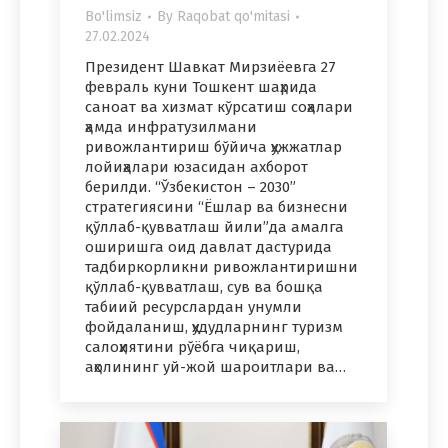
Bo'limsiz
By
Raqobat qo'mitasi
27.02.2024
Президент Шавкат Мирзиёевга 27
февраль куни Тошкент шаҳрида
саноат ва хизмат кўрсатиш соҳалари
ҳамда инфратузилмани
ривожлантириш бўйича ҳужжатлар
лойиҳалари юзасидан ахборот
берилди. “Ўзбекистон – 2030”
стратегиясини “Ёшлар ва бизнесни
қўллаб-қувватлаш йили”да амалга
оширишга оид давлат дастурида
тадбиркорликни ривожлантиришни
қўллаб-қувватлаш, сув ва бошқа
табиий ресурслардан унумли
фойдаланиш, ҳудудларнинг туризм
салоҳиятини рўёбга чиқариш,
аҳолининг уй-жой шароитлари ва…