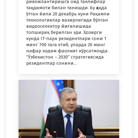
ривожлантиришга оид таклифлар
тақдимоти билан танишди. Бу ҳақда
ўтган йили 20 декабрь куни Рақамли
технологиялар вазирлигида бўлган
видеоселектор йиғилишида
топшириқ берилган эди. Ҳозирги
кунда IT-парк резидентлари сони 1
минг 700 тага етиб, уларда 26 минг
нафар ходим фаолият кўрсатмоқда.
“Ўзбекистон – 2030” стратегиясида
резидентлар сонини…