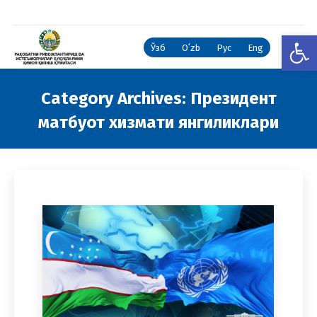
Open
Ўзб
Oʻzb
Рус
Eng
Category Archives:
Президент
матбуот хизмати янгиликлари
You are here: