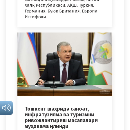
Халқ Республикаси, АҚШ, Туркия,
Германия, Буюк Британия, Европа
Иттифоқи…
Тошкент шаҳрида саноат,
инфратузилма ва туризмни
ривожлантириш масалалари
муҳокама қилинди