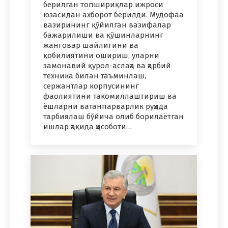
берилган топшириқлар ижроси
юзасидан ахборот берилди. Мудофаа
вазирининг қўйилган вазифалар
бажарилиши ва қўшинларнинг
жанговар шайлигини ва
қобилиятини ошириш, уларни
замонавий қурол-аслаҳа ва ҳарбий
техника билан таъминлаш,
сержантлар корпусининг
фаолиятини такомиллаштириш ва
ёшларни ватанпарварлик руҳида
тарбиялаш бўйича олиб борилаётган
ишлар ҳақида ҳисоботи…