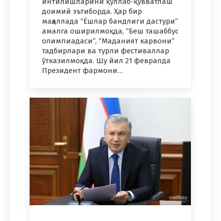
интилишларини қўллаб-қувватлаш
доимий эътиборда. Ҳар бир
маҳаллада “Ёшлар бандлиги дастури”
амалга оширилмоқда, “Беш ташаббус
олимпиадаси”, “Маданият карвони”
тадбирлари ва турли фестиваллар
ўтказилмоқда. Шу йил 21 февралда
Президент фармони…