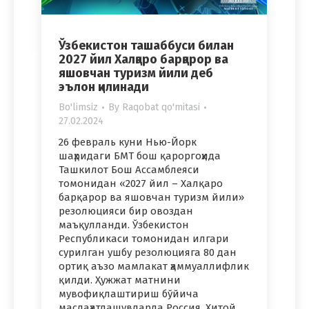
Ўзбекистон ташаббуси билан
2027 йил Халқаро барқарор ва
яшовчан туризм йили деб
эълон қилинади
Bo'limsiz
By
Raqobat qo'mitasi
27.02.2024
26 февраль куни Нью-Йорк
шаҳридаги БМТ бош қароргоҳида
Ташкилот Бош Ассамблеяси
томонидан «2027 йил – Халқаро
барқарор ва яшовчан туризм йили»
резолюцияси бир овоздан
маъқулланди. Ўзбекистон
Республикаси томонидан илгари
сурилган ушбу резолюцияга 80 дан
ортиқ аъзо мамлакат ҳаммуаллифлик
қилди. Ҳужжат матнини
мувофиқлаштириш бўйича
маслаҳатлашувларда Россия, Хитой