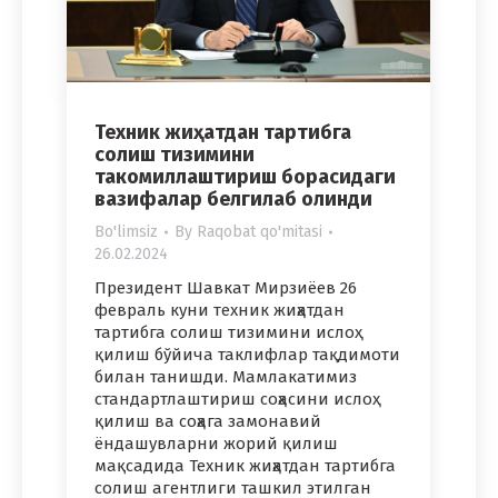
Техник жиҳатдан тартибга
солиш тизимини
такомиллаштириш борасидаги
вазифалар белгилаб олинди
Bo'limsiz
By
Raqobat qo'mitasi
26.02.2024
Президент Шавкат Мирзиёев 26
февраль куни техник жиҳатдан
тартибга солиш тизимини ислоҳ
қилиш бўйича таклифлар тақдимоти
билан танишди. Мамлакатимиз
стандартлаштириш соҳасини ислоҳ
қилиш ва соҳага замонавий
ёндашувларни жорий қилиш
мақсадида Техник жиҳатдан тартибга
солиш агентлиги ташкил этилган