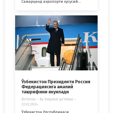
Самарқанд аэропорти хусусий…
Ўзбекистон Президенти Россия
Федерациясига амалий
ташрифини якунлади
Bo'limsiz
By
Raqobat qo'mitasi
22.02.2024
Ўзбекистон Республикаси