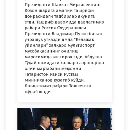
Президенти Шавкат Мирзиёевнинг
Қозон шаҳрига амалий ташрифи
доирасидаги тадбирлар якунига
етди. Ташриф давомида давлатимиз
раҳбари Россия Федерацияси
Президенти Владимир Путин билан
учрашув ўтказди ҳамда “Келажак
ўйинлари” халқаро мультиспорт
мусобақасининг очилиш
маросимида иштирок этди. Абдулла
Тўқай номидаги халқаро аэропортда
олий мартабали меҳмонни
Татаристон Раиси Рустам
Минниханов кузатиб қўйди.
Давлатимиз раҳбари Тошкентга
жўнаб кетди.