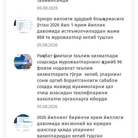
таъминланди
06.08.2026
Бухоро вилояти ҳудудий бошқармасига
ўтган 2026 йил 1-ярим йиллик
давомида истеъмолчилардан жами
868 та мурожаатлар келиб тушган
05.08.2026
Рақобат қўмитаси таълим хизматлари
соҳасида мурожаатларнинг қарийб 96
фоизи нодавлат таълим
хизматларига тўғри келиб, уларнинг
сони ортиб бораётганлиги сабабли
соҳада мавжуд муаммоларни ҳал
этиш юзасидан таклифларини
ваколатли органларга юборди
05.08.2026
2026 йилнинг биринчи ярим йиллиги
давомида жисмоний ва юридик
шахслар ҳамда уларнинг
вакилларидан келиб тушган