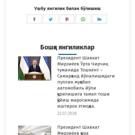
Ушбу янгилик билан бўлишиш
Share
Share
Share
Share
Share
on
on
on
on
on
Facebook
Twitter
Pinterest
WhatsApp
LinkedIn
Бошқа янгиликлар
Президент Шавкат
Мирзиёев Ўрта Чирчиқ
туманида Тошкент –
Самарқанд йўналишидаги
пуллик муқобил
автомобиль йўли
қурилишига тамал тоши
қўйиш маросимида
иштирок этмоқда.
22.07.2026
Президент Шавкат
Мирзиёев қора