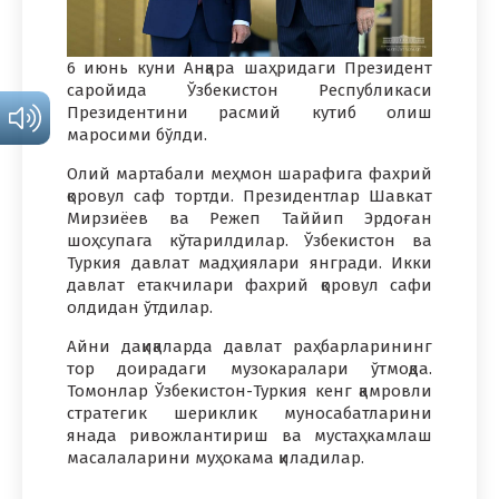
6 июнь куни Анқара шаҳридаги Президент
саройида Ўзбекистон Республикаси
Президентини расмий кутиб олиш
маросими бўлди.
Олий мартабали меҳмон шарафига фахрий
қоровул саф тортди. Президентлар Шавкат
Мирзиёев ва Режеп Таййип Эрдоған
шоҳсупага кўтарилдилар. Ўзбекистон ва
Туркия давлат мадҳиялари янгради. Икки
давлат етакчилари фахрий қоровул сафи
олдидан ўтдилар.
Айни дақиқаларда давлат раҳбарларининг
тор доирадаги музокаралари ўтмоқда.
Томонлар Ўзбекистон-Туркия кенг қамровли
стратегик шериклик муносабатларини
янада ривожлантириш ва мустаҳкамлаш
масалаларини муҳокама қиладилар.