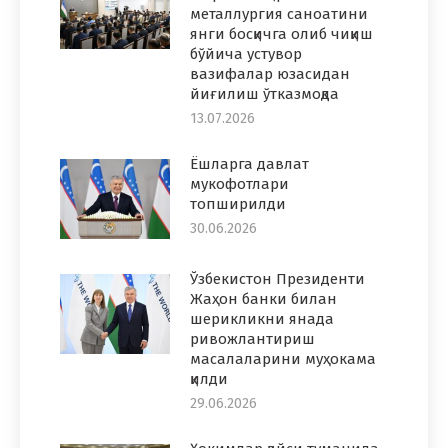
металлургия саноатини
янги босқичга олиб чиқиш
бўйича устувор
вазифалар юзасидан
йиғилиш ўтказмоқда
13.07.2026
Ёшларга давлат
мукофотлари
топширилди
30.06.2026
Ўзбекистон Президенти
Жаҳон банки билан
шерикликни янада
ривожлантириш
масалаларини муҳокама
қилди
29.06.2026