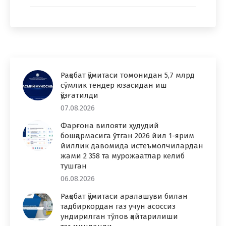
Рақобат қўмитаси томонидан 5,7 млрд
сўмлик тендер юзасидан иш
қўзғатилди
07.08.2026
Фарғона вилояти ҳудудий
бошқармасига ўтган 2026 йил 1-ярим
йиллик давомида истеъмолчилардан
жами 2 358 та мурожаатлар келиб
тушган
06.08.2026
Рақобат қўмитаси аралашуви билан
тадбиркордан газ учун асоссиз
ундирилган тўлов қайтарилиши