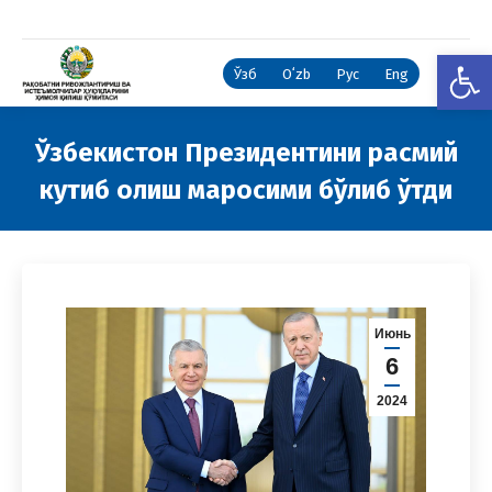
Open
Ўзб
Oʻzb
Рус
Eng
Ўзбекистон Президентини расмий
кутиб олиш маросими бўлиб ўтди
You are here:
Июнь
6
2024