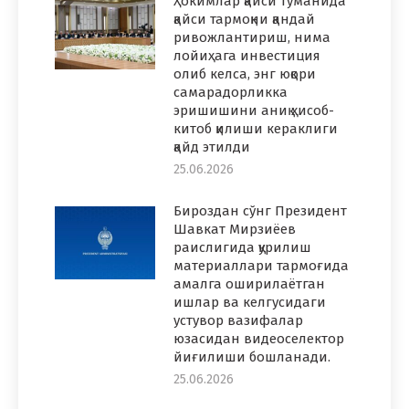
Ҳокимлар қайси туманида
қайси тармоқни қандай
ривожлантириш, нима
лойиҳага инвестиция
олиб келса, энг юқори
самарадорликка
эришишини аниқ ҳисоб-
китоб қилиши кераклиги
қайд этилди
25.06.2026
Бироздан сўнг Президент
Шавкат Мирзиёев
раислигида қурилиш
материаллари тармоғида
амалга оширилаётган
ишлар ва келгусидаги
устувор вазифалар
юзасидан видеоселектор
йиғилиши бошланади.
25.06.2026