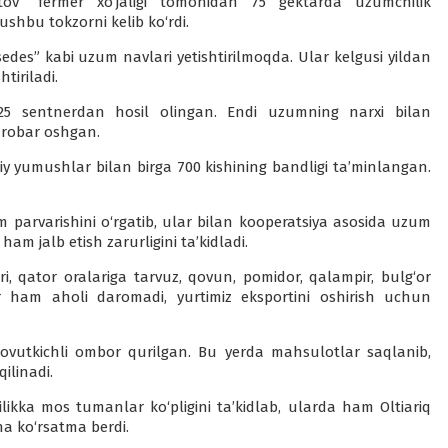
v” fermer xo‘jaligi tomonidan 75 gektarda uzumchilik
 ushbu tokzorni kelib ko‘rdi.
sedes” kabi uzum navlari yetishtirilmoqda. Ular kelgusi yildan
tiriladi.
 25 sentnerdan hosil olingan. Endi uzumning narxi bilan
arobar oshgan.
y yumushlar bilan birga 700 kishining bandligi ta’minlangan.
m parvarishini o‘rgatib, ular bilan kooperatsiya asosida uzum
ham jalb etish zarurligini ta’kidladi.
ri, qator oralariga tarvuz, qovun, pomidor, qalampir, bulg‘or
r ham aholi daromadi, yurtimiz eksportini oshirish uchun
ovutkichli ombor qurilgan. Bu yerda mahsulotlar saqlanib,
ilinadi.
ikka mos tumanlar ko‘pligini ta’kidlab, ularda ham Oltiariq
icha ko‘rsatma berdi.