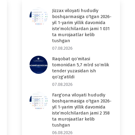
Jizzax viloyati hududiy
boshqarmasiga o‘tgan 2026-
yil 1-yarim yillik davomida
iste’molchilardan jami 1 031
ta murojaatlar kelib
tushgan
07.08.2026
Raqobat qo‘mitasi
tomonidan 5,7 mlrd so‘mlik
tender yuzasidan ish
qo‘zg‘atildi
07.08.2026
Farg‘ona viloyati hududiy
boshqarmasiga o‘tgan 2026-
yil 1-yarim yillik davomida
iste’molchilardan jami 2 358
ta murojaatlar kelib
tushgan
06.08.2026