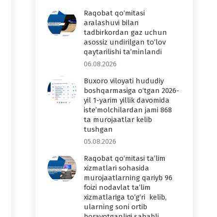
Raqobat qo‘mitasi
aralashuvi bilan
tadbirkordan gaz uchun
asossiz undirilgan to‘lov
qaytarilishi ta’minlandi
06.08.2026
Buxoro viloyati hududiy
boshqarmasiga o‘tgan 2026-
yil 1-yarim yillik davomida
iste’molchilardan jami 868
ta murojaatlar kelib
tushgan
05.08.2026
Raqobat qo‘mitasi ta’lim
xizmatlari sohasida
murojaatlarning qariyb 96
foizi nodavlat ta’lim
xizmatlariga to‘g‘ri kelib,
ularning soni ortib
borayotganligi sababli