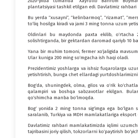
2020-yilda tumanda “Xayrullo Bahrom Boymato
plantatsiyasi tashkil etilgan edi. Davlatimiz rahbari
Bu yerda “xusayni”, “kelinbarmoq”, “rizamat”, “mer
to‘liq hosilga kiradi va jami 3 ming tonna uzum yetish
Oldinlari bu maydonda paxta ekilib, o‘rtacha
solishtirganda, bir gektardan daromad qariyb 10 b
Yana bir muhim tomoni, fermer xo‘jaligida mavsumi
Ular kuniga 200 ming so‘mgacha ish haqi oladi.
Prezidentimiz yoshlarga va ishsiz fuqarolarga uzu
yetishtirish, bunga chet ellardagi yurtdoshlarimizni 
Bog‘da, shuningdek, olma, gilos va o‘rik ko‘chatla
qalampiri va boshqa sabzavotlar ekilgan. Bula
qo‘shimcha manba bo‘lmoqda.
Bog‘ yonida 2 ming tonna sig‘imga ega bo‘lgan s
saralanib, Turkiya va MDH mamlakatlariga eksport q
Davlatimiz rahbari mamlakatimizda iqlimi uzumchil
tajribasini joriy qilish, tokzorlarni ko‘paytirish bo‘y