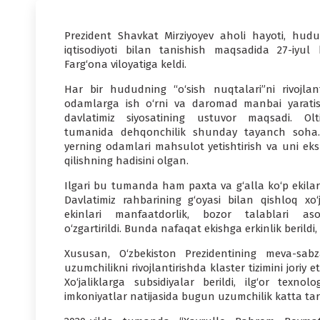
Prezident Shavkat Mirziyoyev aholi hayoti, hudu
iqtisodiyoti bilan tanishish maqsadida 27-iyul 
Farg‘ona viloyatiga keldi.
Har bir hududning “o‘sish nuqtalari”ni rivojlanti
odamlarga ish o‘rni va daromad manbai yarati
davlatimiz siyosatining ustuvor maqsadi. Olti
tumanida dehqonchilik shunday tayanch soha
yerning odamlari mahsulot yetishtirish va uni eks
qilishning hadisini olgan.
Ilgari bu tumanda ham paxta va g‘alla ko‘p ekilar 
Davlatimiz rahbarining g‘oyasi bilan qishloq xo‘ja
ekinlari manfaatdorlik, bozor talablari aso
o‘zgartirildi. Bunda nafaqat ekishga erkinlik beri
Xususan, O‘zbekiston Prezidentining meva-sabza
uzumchilikni rivojlantirishda klaster tizimini joriy 
Xo‘jaliklarga subsidiyalar berildi, ilg‘or texno
imkoniyatlar natijasida bugun uzumchilik katta ta