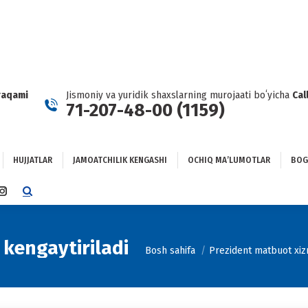
HUJJATLAR
JAMOATCHILIK KENGASHI
OCHIQ MAʼLUMOTLAR
GʻLANISH
raqami
Jismoniy va yuridik shaxslarning murojaati boʻyicha
Cal
71-207-48-00 (1159)
HUJJATLAR
JAMOATCHILIK KENGASHI
OCHIQ MAʼLUMOTLAR
BOG
TTER
INSTAGRAM
E
PAGE
NS
OPENS
IN
 kengaytiriladi
You are here:
Bosh sahifa
Prezident matbuot xizm
NEW
DOW
WINDOW