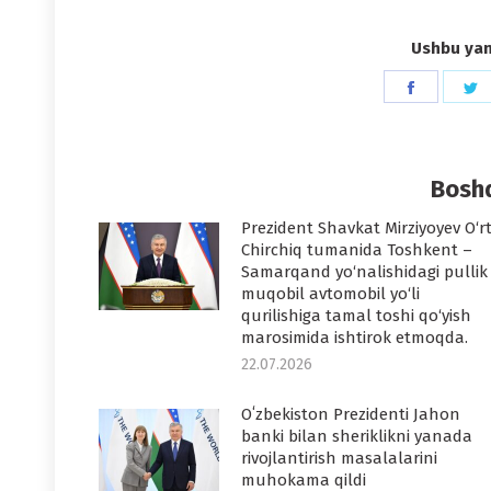
Ushbu yang
Share
S
on
o
Faceboo
T
Boshq
Prezident Shavkat Mirziyoyev O‘r
Chirchiq tumanida Toshkent –
Samarqand yo‘nalishidagi pullik
muqobil avtomobil yo‘li
qurilishiga tamal toshi qo‘yish
marosimida ishtirok etmoqda.
22.07.2026
Oʻzbekiston Prezidenti Jahon
banki bilan sheriklikni yanada
rivojlantirish masalalarini
muhokama qildi