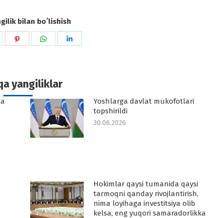
ilik bilan boʻlishish
hare
Share
Share
Share
n
on
on
on
k
witter
Pinterest
WhatsApp
LinkedIn
a yangiliklar
ta
Yoshlarga davlat mukofotlari
topshirildi
30.06.2026
Hokimlar qaysi tumanida qaysi
tarmoqni qanday rivojlantirish,
nima loyihaga investitsiya olib
kelsa, eng yuqori samaradorlikka