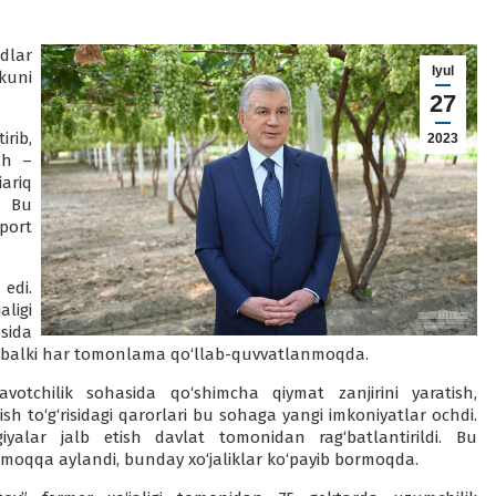
dlar
Iyul
kuni
27
rib,
2023
sh –
ariq
. Bu
port
edi.
ligi
sida
ldi, balki har tomonlama qo‘llab-quvvatlanmoqda.
votchilik sohasida qo‘shimcha qiymat zanjirini yaratish,
etish to‘g‘risidagi qarorlari bu sohaga yangi imkoniyatlar ochdi.
logiyalar jalb etish davlat tomonidan rag‘batlantirildi. Bu
rmoqqa aylandi, bunday xo‘jaliklar ko‘payib bormoqda.