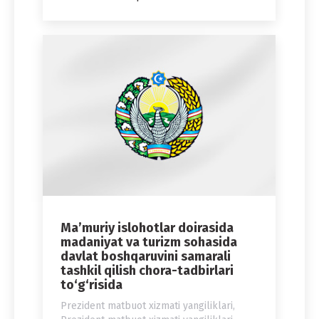
Ma’muriy islohotlar doirasida
madaniyat va turizm sohasida
davlat boshqaruvini samarali
tashkil qilish chora-tadbirlari
to‘g‘risida
Prezident matbuot xizmati yangiliklari
,