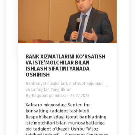
BANK XIZMATLARINI KO‘RSATISH
VA ISTE’MOLCHILAR BILAN
ISHLASH SIFATINI YANADA
OSHIRISH
Rahbariyat chiqishlari, matbuot anjumani
va brifinglar
,
Yangiliklar
By
Raqobat qo'mitasi
27.07.2023
Xalqaro miqyosdagi Senteo Inc.
konsalting-tadqiqot tashkiloti
Respublikamizdagi tijorat banklarining
iste’molchilari bilan munosabatlariga
oid tadqiqot o‘tkazdi. Ushbu “Mijoz