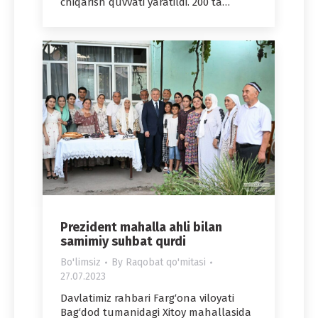
chiqarish quvvati yaratildi. 200 ta…
Prezident mahalla ahli bilan
samimiy suhbat qurdi
Bo'limsiz
By
Raqobat qo'mitasi
27.07.2023
Davlatimiz rahbari Farg‘ona viloyati
Bag‘dod tumanidagi Xitoy mahallasida