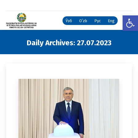
Open
Ўзб
Oʻzb
Рус
Eng
Daily Archives:
27.07.2023
You are here: