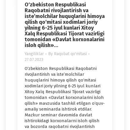
O‘zbekiston Respublikasi
Raqobatni rivojlantirish va
iste’molchilar huquqlarini himoya
qilish qo‘mitasi xodimlari joriy
yilning 6-25 iyul kunlari Xitoy
Xalq Respublikasi Tijorat vazirligi
tomonidan «Davlat korxonalarini
isloh qilish»…
Yangiliklar
By
Raqobat qo'mitasi
27.07.2023
O‘zbekiston Respublikasi Raqobatni
rivojlantirish va iste’molchilar
huquqlarini himoya qilish qo‘mitasi
xodimlari joriy yilning 6-25 iyul kunlari
Xitoy Xalq Respublikasi Tijorat vazirligi
tomonidan «Davlat korxonalarini isloh
qilish» mavzusida tashkil etilgan o‘quv-
amaliy seminarda ishtirok etdilar.
Mazkur seminar davomida davlat
ishtirokidagi korxonalarni isloh qilish
va bozorda raqobatni rivojlantirish