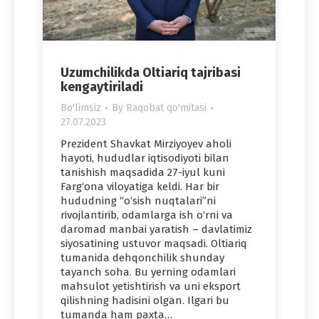
Uzumchilikda Oltiariq tajribasi
kengaytiriladi
Bo'limsiz
By
Raqobat qo'mitasi
27.07.2023
Prezident Shavkat Mirziyoyev aholi
hayoti, hududlar iqtisodiyoti bilan
tanishish maqsadida 27-iyul kuni
Farg‘ona viloyatiga keldi. Har bir
hududning “o‘sish nuqtalari”ni
rivojlantirib, odamlarga ish o‘rni va
daromad manbai yaratish – davlatimiz
siyosatining ustuvor maqsadi. Oltiariq
tumanida dehqonchilik shunday
tayanch soha. Bu yerning odamlari
mahsulot yetishtirish va uni eksport
qilishning hadisini olgan. Ilgari bu
tumanda ham paxta…