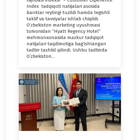
tajribasi indeksi” – Customer Experience
Index tadqiqoti natijalari asosida
banklar reytingi tuzildi hamda tegishli
taklif va tavsiyalar ishlab chiqildi.
O‘zbekiston marketing uyushmasi
tomonidan “Hyatt Regency Hotel”
mehmonxonasida mazkur tadqiqot
natijalari taqdimotiga bag‘ishlangan
tadbir tashkil qilindi. Ushbu tadbirda
Oʻzbekiston…