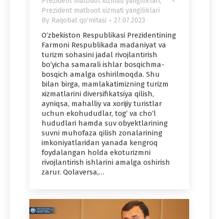
Prezident matbuot xizmati yangiliklari
,
Prezident matbuot xizmati yangiliklari
By
Raqobat qo'mitasi
27.07.2023
O‘zbekiston Respublikasi Prezidentining
Farmoni Respublikada madaniyat va
turizm sohasini jadal rivojlantirish
bo‘yicha samarali ishlar bosqichma-
bosqich amalga oshirilmoqda. Shu
bilan birga, mamlakatimizning turizm
xizmatlarini diversifikatsiya qilish,
ayniqsa, mahalliy va xorijiy turistlar
uchun ekohududlar, tog‘ va cho‘l
hududlari hamda suv obyektlarining
suvni muhofaza qilish zonalarining
imkoniyatlaridan yanada kengroq
foydalangan holda ekoturizmni
rivojlantirish ishlarini amalga oshirish
zarur. Qolaversa,…