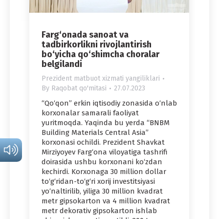
Farg‘onada sanoat va
tadbirkorlikni rivojlantirish
bo‘yicha qo‘shimcha choralar
belgilandi
Prezident matbuot xizmati yangiliklari
By
Raqobat qo'mitasi
27.07.2023
“Qo‘qon” erkin iqtisodiy zonasida o‘nlab
korxonalar samarali faoliyat
yuritmoqda. Yaqinda bu yerda “BNBM
Building Materials Central Asia”
korxonasi ochildi. Prezident Shavkat
Mirziyoyev Farg‘ona viloyatiga tashrifi
doirasida ushbu korxonani ko‘zdan
kechirdi. Korxonaga 30 million dollar
to‘g‘ridan-to‘g‘ri xorij investitsiyasi
yo‘naltirilib, yiliga 30 million kvadrat
metr gipsokarton va 4 million kvadrat
metr dekorativ gipsokarton ishlab