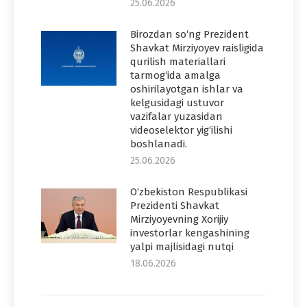
25.06.2026
Birozdan so‘ng Prezident
Shavkat Mirziyoyev raisligida
qurilish materiallari
tarmog‘ida amalga
oshirilayotgan ishlar va
kelgusidagi ustuvor
vazifalar yuzasidan
videoselektor yig‘ilishi
boshlanadi.
25.06.2026
O‘zbekiston Respublikasi
Prezidenti Shavkat
Mirziyoyevning Xorijiy
investorlar kengashining
yalpi majlisidagi nutqi
18.06.2026