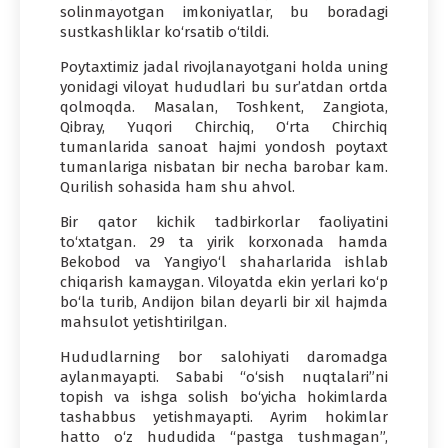
solinmayotgan imkoniyatlar, bu boradagi
sustkashliklar ko‘rsatib o‘tildi.
Poytaxtimiz jadal rivojlanayotgani holda uning
yonidagi viloyat hududlari bu sur’atdan ortda
qolmoqda. Masalan, Toshkent, Zangiota,
Qibray, Yuqori Chirchiq, O‘rta Chirchiq
tumanlarida sanoat hajmi yondosh poytaxt
tumanlariga nisbatan bir necha barobar kam.
Qurilish sohasida ham shu ahvol.
Bir qator kichik tadbirkorlar faoliyatini
to‘xtatgan. 29 ta yirik korxonada hamda
Bekobod va Yangiyo‘l shaharlarida ishlab
chiqarish kamaygan. Viloyatda ekin yerlari ko‘p
bo‘la turib, Andijon bilan deyarli bir xil hajmda
mahsulot yetishtirilgan.
Hududlarning bor salohiyati daromadga
aylanmayapti. Sababi “o‘sish nuqtalari”ni
topish va ishga solish bo‘yicha hokimlarda
tashabbus yetishmayapti. Ayrim hokimlar
hatto o‘z hududida “pastga tushmagan”,