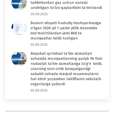
tadbirkordan gaz uchun asossiz
undirilgan to‘lov qaytarilishi ta’minlandi
06.08.2026
Buxoro viloyati hududiy boshqarmasiga
o‘tgan 2026-yil 1-yarim yillik davomida
iste’molchilardan jami 868 ta
murojaatlar kelib tushgan
05.08.2026
Raqobat qo‘mitasi ta’lim xizmatlari
sohasida murojaatlarning qariyb 96 foizi
nodavlat ta’lim xizmatlariga to‘g‘ri kelib,
ularning soni ortib borayotganligi
sababli sohada mavjud muammolarni
hal etish yuzasidan takliflarini vakolatli
organlarga yubordi
05.08.2026