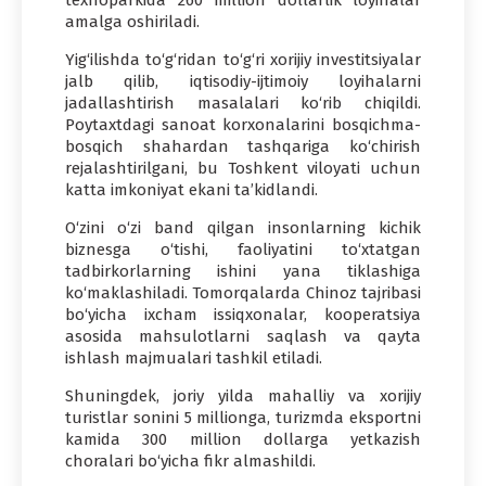
amalga oshiriladi.
Yig‘ilishda to‘g‘ridan to‘g‘ri xorijiy investitsiyalar
jalb qilib, iqtisodiy-ijtimoiy loyihalarni
jadallashtirish masalalari ko‘rib chiqildi.
Poytaxtdagi sanoat korxonalarini bosqichma-
bosqich shahardan tashqariga ko‘chirish
rejalashtirilgani, bu Toshkent viloyati uchun
katta imkoniyat ekani ta’kidlandi.
O‘zini o‘zi band qilgan insonlarning kichik
biznesga o‘tishi, faoliyatini to‘xtatgan
tadbirkorlarning ishini yana tiklashiga
ko‘maklashiladi. Tomorqalarda Chinoz tajribasi
bo‘yicha ixcham issiqxonalar, kooperatsiya
asosida mahsulotlarni saqlash va qayta
ishlash majmualari tashkil etiladi.
Shuningdek, joriy yilda mahalliy va xorijiy
turistlar sonini 5 millionga, turizmda eksportni
kamida 300 million dollarga yetkazish
choralari bo‘yicha fikr almashildi.