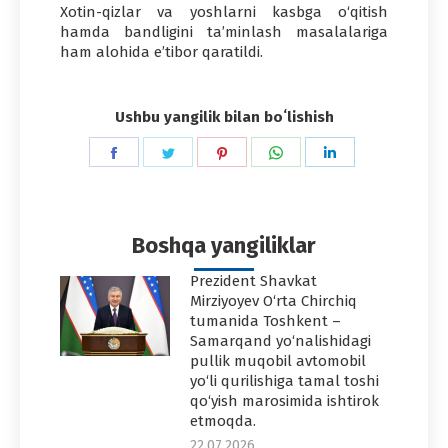
Xotin-qizlar va yoshlarni kasbga o‘qitish
hamda bandligini ta’minlash masalalariga
ham alohida e’tibor qaratildi.
Ushbu yangilik bilan boʻlishish
Share
Share
Share
Share
Share
on
on
on
on
on
Facebook
Twitter
Pinterest
WhatsApp
LinkedIn
Boshqa yangiliklar
Prezident Shavkat
Mirziyoyev O‘rta Chirchiq
tumanida Toshkent –
Samarqand yo‘nalishidagi
pullik muqobil avtomobil
yo‘li qurilishiga tamal toshi
qo‘yish marosimida ishtirok
etmoqda.
22.07.2026