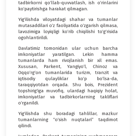
tadbirkorni qo‘llab-quvvatlash, ish o‘rinlarini
ko‘paytirishga harakat qilmagan.
Yig‘ilishda viloyatdagi shahar va tumanlar
mutasaddilari o‘z faoliyatida o‘zgarish qilmasa,
lavozimiga loyiqligi ko‘rib chiqilishi to‘g‘risida
ogohlantirildi.
Davlatimiz tomonidan ular uchun barcha
imkoniyatlar yaratilgan. Lekin hamma
tumanlarda ham rivojlanish bir xil emas.
Xususan, Parkent, Yangiyo‘l, Chinoz va
Oqqo‘rg‘on tumanlarida turizm, tranzit va
iqtisodiy qulayliklar ko‘p bo‘lsa-da,
taraqqiyotdan orqada. Shu bois, Prezident
topshirig‘iga muvofiq, ulardagi haqiqiy holat,
imkoniyatlar va tadbirkorlarning takliflari
o‘rganildi.
Yig‘ilishda shu boradagi tahlillar, mazkur
tumanlarning “o‘sish nuqtalari” taqdimot
qilindi.