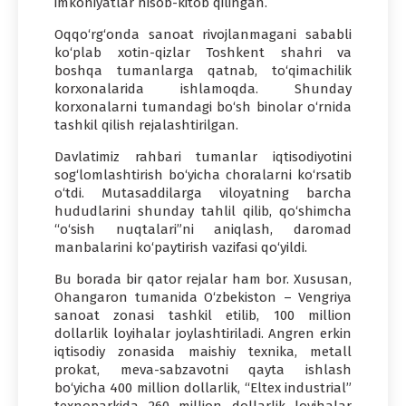
imkoniyatlar hisob-kitob qilingan.
Oqqo‘rg‘onda sanoat rivojlanmagani sababli
ko‘plab xotin-qizlar Toshkent shahri va
boshqa tumanlarga qatnab, to‘qimachilik
korxonalarida ishlamoqda. Shunday
korxonalarni tumandagi bo‘sh binolar o‘rnida
tashkil qilish rejalashtirilgan.
Davlatimiz rahbari tumanlar iqtisodiyotini
sog‘lomlashtirish bo‘yicha choralarni ko‘rsatib
o‘tdi. Mutasaddilarga viloyatning barcha
hududlarini shunday tahlil qilib, qo‘shimcha
“o‘sish nuqtalari”ni aniqlash, daromad
manbalarini ko‘paytirish vazifasi qo‘yildi.
Bu borada bir qator rejalar ham bor. Xususan,
Ohangaron tumanida O‘zbekiston – Vengriya
sanoat zonasi tashkil etilib, 100 million
dollarlik loyihalar joylashtiriladi. Angren erkin
iqtisodiy zonasida maishiy texnika, metall
prokat, meva-sabzavotni qayta ishlash
bo‘yicha 400 million dollarlik, “Eltex industrial”
texnoparkida 260 million dollarlik loyihalar