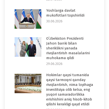
Yoshlarga davlat
mukofotlari topshirildi
30.06.2026
Oʻzbekiston Prezidenti
Jahon banki bilan
sheriklikni yanada
rivojlantirish masalalarini
muhokama qildi
29.06.2026
Hokimlar qaysi tumanida
qaysi tarmoqni qanday
rivojlantirish, nima loyihaga
investitsiya olib kelsa, eng
yuqori samaradorlikka
erishishini aniq hisob-kitob
qilishi kerakligi qayd etildi