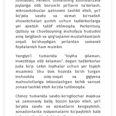
Jumladan, Parkent tumanining xushmanzara
joylariga olib boruvchi yo‘llarni ta’mirlash,
mikroavtobuslar qatnovini tashkil etish, yo‘l
bo‘yida savdo va xizmat ko‘rsatish
shoxobchalari qurish uchun tadbirkorlarga
yer ajratish taklif etilmoqda. Parkentsoy,
Qizilsoy va Chovlisoyning muhofaza hududini
aniq belgilash va qirg‘oqlarini mustahkamlash
orqali bo‘shaydigan yerlardan samarali
foydalanish ham mumkin.
Yangiyo‘l tumanida “loyiha qilaman,
investitsiya olib kelaman”, degan tadbirkorlar
juda ko‘p. Lekin loyihalar uchun yer topish
muammo. Shu bois hozirda bo‘sh turgan
inshootda oziq-ovqat va gigiyena
mahsulotlariga ixtisoslashgan kichik sanoat
zonasi tashkil etish ko‘zda tutilmoqda.
Chinoz tumanida savdo-ko‘ngilochar majmua
va zamonaviy baliq bozori barpo etish, yo‘l
bo‘yida savdo va xizmatlarni kengaytirish,
xonadonlarda issiqxonalarni ko‘paytirish kabi