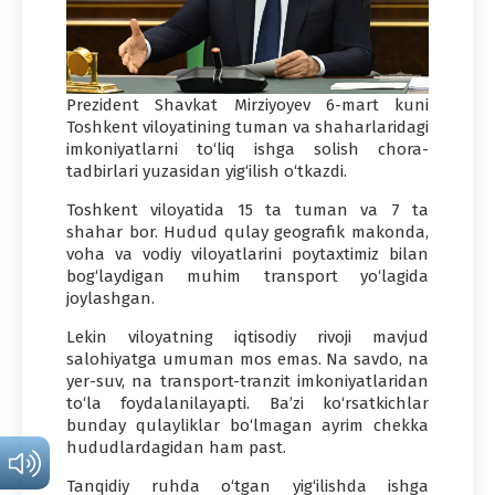
Prezident Shavkat Mirziyoyev 6-mart kuni
Toshkent viloyatining tuman va shaharlaridagi
imkoniyatlarni to‘liq ishga solish chora-
tadbirlari yuzasidan yig‘ilish o‘tkazdi.
Toshkent viloyatida 15 ta tuman va 7 ta
shahar bor. Hudud qulay geografik makonda,
voha va vodiy viloyatlarini poytaxtimiz bilan
bog‘laydigan muhim transport yo‘lagida
joylashgan.
Lekin viloyatning iqtisodiy rivoji mavjud
salohiyatga umuman mos emas. Na savdo, na
yer-suv, na transport-tranzit imkoniyatlaridan
to‘la foydalanilayapti. Ba’zi ko‘rsatkichlar
bunday qulayliklar bo‘lmagan ayrim chekka
hududlardagidan ham past.
Tanqidiy ruhda o‘tgan yig‘ilishda ishga