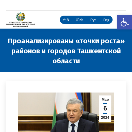
Откры
Ўзб
Oʻzb
Рус
Eng
Проанализированы «точки роста»
районов и городов Ташкентской
области
Вы здесь:
Мар
6
2024