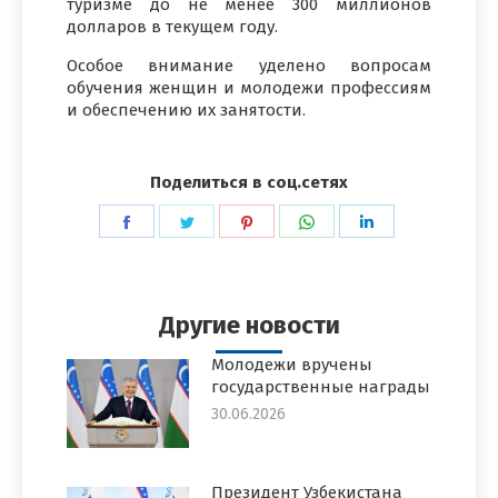
туризме до не менее 300 миллионов
долларов в текущем году.
Особое внимание уделено вопросам
обучения женщин и молодежи профессиям
и обеспечению их занятости.
Поделиться в соц.сетях
Поделиться
Поделиться
Поделиться
Поделиться
Поделиться
в
в
в
в
в
Facebook
Twitter
Pinterest
WhatsApp
LinkedIn
Другие новости
Молодежи вручены
государственные награды
30.06.2026
Президент Узбекистана