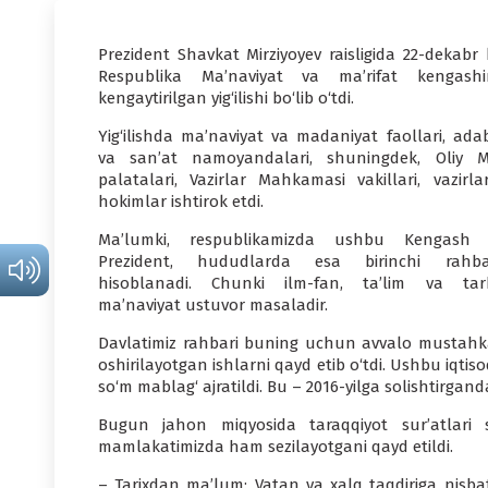
Prezident Shavkat Mirziyoyev raisligida 22-dekabr 
Respublika Ma’naviyat va ma’rifat kengashi
kengaytirilgan yig‘ilishi bo‘lib o‘tdi.
Yig‘ilishda ma’naviyat va madaniyat faollari, adab
va san’at namoyandalari, shuningdek, Oliy Ma
palatalari, Vazirlar Mahkamasi vakillari, vazirla
hokimlar ishtirok etdi.
Ma’lumki, respublikamizda ushbu Kengash r
Prezident, hududlarda esa birinchi rahba
hisoblanadi. Chunki ilm-fan, ta’lim va tarb
ma’naviyat ustuvor masaladir.
Davlatimiz rahbari buning uchun avvalo mustahkam
oshirilayotgan ishlarni qayd etib o‘tdi. Ushbu iqtiso
so‘m mablag‘ ajratildi. Bu – 2016-yilga solishtirgan
Bugun jahon miqyosida taraqqiyot sur’atlari shi
mamlakatimizda ham sezilayotgani qayd etildi.
– Tarixdan ma’lum: Vatan va xalq taqdiriga nisba