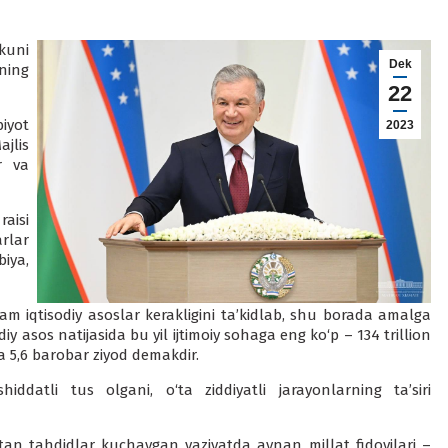
kuni
Dek
ning
22
iyot
2023
jlis
r va
aisi
rlar
iya,
 iqtisodiy asoslar kerakligini ta’kidlab, shu borada amalga
diy asos natijasida bu yil ijtimoiy sohaga eng ko‘p – 134 trillion
da 5,6 barobar ziyod demakdir.
ddatli tus olgani, o‘ta ziddiyatli jarayonlarning ta’siri
tan tahdidlar kuchaygan vaziyatda aynan millat fidoyilari –