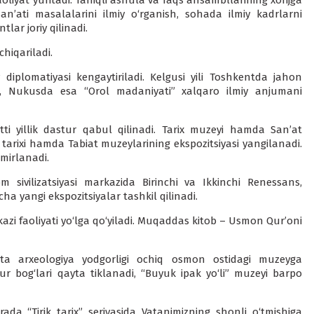
liyat yuritadi. Taniqli ashula va raqs ansambllarining xorijga
san’ati masalalarini ilmiy o‘rganish, sohada ilmiy kadrlarni
lar joriy qilinadi.
hiqariladi.
iplomatiyasi kengaytiriladi. Kelgusi yili Toshkentda jahon
iya, Nukusda esa “Orol madaniyati” xalqaro ilmiy anjumani
etti yillik dastur qabul qilinadi. Tarix muzeyi hamda San’at
 tarixi hamda Tabiat muzeylarining ekspozitsiyasi yangilanadi.
mirlanadi.
 sivilizatsiyasi markazida Birinchi va Ikkinchi Renessans,
cha yangi ekspozitsiyalar tashkil qilinadi.
kazi faoliyati yo‘lga qo‘yiladi. Muqaddas kitob – Usmon Qur’oni
 ta arxeologiya yodgorligi ochiq osmon ostidagi muzeyga
 bog‘lari qayta tiklanadi, “Buyuk ipak yo‘li” muzeyi barpo
orada “Tirik tarix” seriyasida Vatanimizning shonli o‘tmishiga