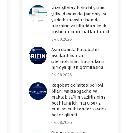
2026-yilning birinchi yarim
yilligi davomida jismoniy va
yuridik shaxslar hamda
ularning vakillaridan kelib
tushgan murojaatlar tahlili
04.08.2026
Ayni damda Raqobatni
rivojlantirish va
iste’molchilar huquqlarini
himoya qilish qo‘mitasida
04.08.2026
Raqobat qo‘mitasi so‘rovi
bilan Maktabgacha va
maktab ta’lim vazirligining
boshlang‘ich narxi 587,2
mln. so‘mlik tender savdosi
bekor qilindi
04.08.2026
Qoraqalpog‘iston