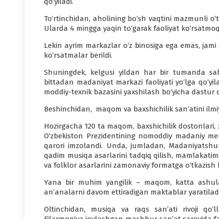
qo‘yiladi.
To‘rtinchidan, aholining bo‘sh vaqtini mazmunli o
Ularda 4 mingga yaqin to‘garak faoliyat ko‘rsatmo
Lekin ayrim markazlar o‘z binosiga ega emas, jami
ko‘rsatmalar berildi.
Shuningdek, kelgusi yildan har bir tumanda sah
bittadan madaniyat markazi faoliyati yo‘lga qo‘yil
moddiy-texnik bazasini yaxshilash bo‘yicha dastur qa
Beshinchidan, maqom va baxshichilik san’atini ilmiy 
Hozirgacha 120 ta maqom, baxshichilik dostonlari, x
O‘zbekiston Prezidentining nomoddiy madaniy meros
qarori imzolandi. Unda, jumladan, Madaniyatshun
qadim musiqa asarlarini tadqiq qilish, mamlakati
va folklor asarlarini zamonaviy formatga o‘tkazish 
Yana bir muhim yangilik – maqom, katta ashula, b
an’analarni davom ettiradigan maktablar yaratiladi
Oltinchidan, musiqa va raqs san’ati rivoji qo‘