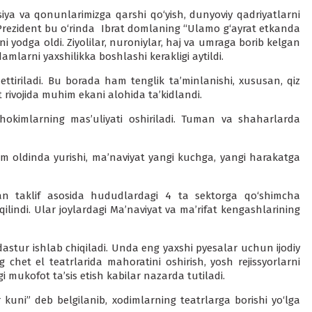
siya va qonunlarimizga qarshi qo‘yish, dunyoviy qadriyatlarni
. Prezident bu o‘rinda Ibrat domlaning “Ulamo g‘ayrat etkanda
ini yodga oldi. Ziyolilar, nuroniylar, haj va umraga borib kelgan
damlarni yaxshilikka boshlashi kerakligi aytildi.
 ettiriladi. Bu borada ham tenglik ta’minlanishi, xususan, qiz
 rivojida muhim ekani alohida ta’kidlandi.
 hokimlarning mas’uliyati oshiriladi. Tuman va shaharlarda
oldinda yurishi, ma’naviyat yangi kuchga, yangi harakatga
gan taklif asosida hududlardagi 4 ta sektorga qo‘shimcha
qilindi. Ular joylardagi Ma’naviyat va ma’rifat kengashlarining
 dastur ishlab chiqiladi. Unda eng yaxshi pyesalar uchun ijodiy
 chet el teatrlarida mahoratini oshirish, yosh rejissyorlarni
ukofot ta’sis etish kabilar nazarda tutiladi.
uni” deb belgilanib, xodimlarning teatrlarga borishi yo‘lga