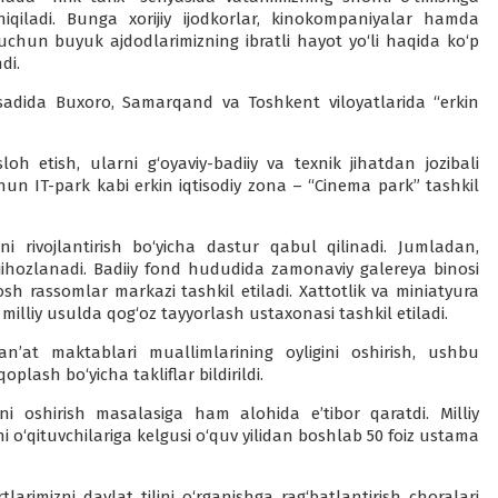
hiqiladi. Bunga xorijiy ijodkorlar, kinokompaniyalar hamda
 uchun buyuk ajdodlarimizning ibratli hayot yo‘li haqida ko‘p
di.
aqsadida Buxoro, Samarqand va Toshkent viloyatlarida “erkin
loh etish, ularni g‘oyaviy-badiiy va texnik jihatdan jozibali
chun IT-park kabi erkin iqtisodiy zona – “Cinema park” tashkil
ni rivojlantirish bo‘yicha dastur qabul qilinadi. Jumladan,
, jihozlanadi. Badiiy fond hududida zamonaviy galereya binosi
sh rassomlar markazi tashkil etiladi. Xattotlik va miniatyura
milliy usulda qog‘oz tayyorlash ustaxonasi tashkil etiladi.
an’at maktablari muallimlarining oyligini oshirish, ushbu
ash bo‘yicha takliflar bildirildi.
ini oshirish masalasiga ham alohida e’tibor qaratdi. Milliy
ani o‘qituvchilariga kelgusi o‘quv yilidan boshlab 50 foiz ustama
arimizni davlat tilini o‘rganishga rag‘batlantirish choralari