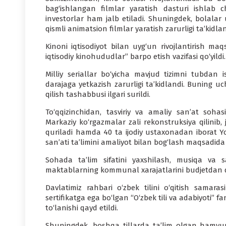
bag‘ishlangan filmlar yaratish dasturi ishlab c
investorlar ham jalb etiladi. Shuningdek, bolalar
qismli animatsion filmlar yaratish zarurligi ta’kidlan
Kinoni iqtisodiyot bilan uyg‘un rivojlantirish m
iqtisodiy kinohududlar” barpo etish vazifasi qo‘yildi.
Milliy seriallar bo‘yicha mavjud tizimni tubdan is
darajaga yetkazish zarurligi ta’kidlandi. Buning u
qilish tashabbusi ilgari surildi.
To‘qqizinchidan, tasviriy va amaliy san’at sohasi
Markaziy ko‘rgazmalar zali rekonstruksiya qilinib
quriladi hamda 40 ta ijodiy ustaxonadan iborat Yo
san’ati ta’limini amaliyot bilan bog‘lash maqsadida 
Sohada ta’lim sifatini yaxshilash, musiqa va s
maktablarning kommunal xarajatlarini budjetdan qopl
Davlatimiz rahbari o‘zbek tilini o‘qitish samaras
sertifikatga ega bo‘lgan “O‘zbek tili va adabiyoti” f
to‘lanishi qayd etildi.
Shuningdek, boshqa tillarda ta’lim olgan hamyurtl