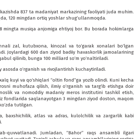
‘tkazishda 837 ta madaniyat markazining faoliyati juda muhim.
qda, 120 mingdan ortiq yoshlar shug‘ullanmoqda.
 8 mingta musiqa anjomiga ehtiyoj bor. Bu borada hokimlarga
nali zal, kutubxona, kinozal va to‘garak xonalari bo‘lgan
adi. Joylardagi 600 dan ziyod badiiy havaskorlik jamoalarining
bul qilinib, bunga 100 milliard so‘m yo‘naltiriladi.
asosda o‘rganish va rivojlantirish kuchaytiriladi.
alq kuyi va qo‘shiqlari “oltin fond”ga yozib olindi. Kuni kecha
ni muhofaza qilish, ilmiy o‘rganish va targ‘ib etishga doir
oslik va nomoddiy madaniy meros institutini tashkil etish,
miz fondlarida saqlanayotgan 3 mingdan ziyod doston, maqom
ko‘zda tutilgan.
axshichilik, atlas va adras, kulolchilik va zargarlik kabi
.
llab-quvvatlanadi. Jumladan, “Bahor” raqs ansambli ilgari