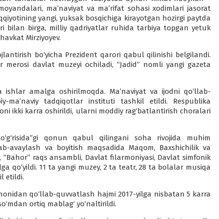
namoyandalari, ma’naviyat va ma’rifat sohasi xodimlari jasorat
qiyotining yangi, yuksak bosqichiga kirayotgan hozirgi paytda
ri bilan birga, milliy qadriyatlar ruhida tarbiya topgan yetuk
Shavkat Mirziyoyev.
jlantirish bo‘yicha Prezident qarori qabul qilinishi belgilandi.
 merosi davlat muzeyi ochiladi, “Jadid” nomli yangi gazeta
a ishlar amalga oshirilmoqda. Ma’naviyat va ijodni qo‘llab-
ma’naviy tadqiqotlar instituti tashkil etildi. Respublika
ni ikki karra oshirildi, ularni moddiy rag‘batlantirish choralari
to‘g‘risida”gi qonun qabul qilingani soha rivojida muhim
srab-avaylash va boyitish maqsadida Maqom, Baxshichilik va
k, “Bahor” raqs ansambli, Davlat filarmoniyasi, Davlat simfonik
ga qo‘yildi. 11 ta yangi muzey, 2 ta teatr, 28 ta bolalar musiqa
 etildi.
nidan qo‘llab-quvvatlash hajmi 2017-yilga nisbatan 5 karra
o‘mdan ortiq mablag‘ yo‘naltirildi.