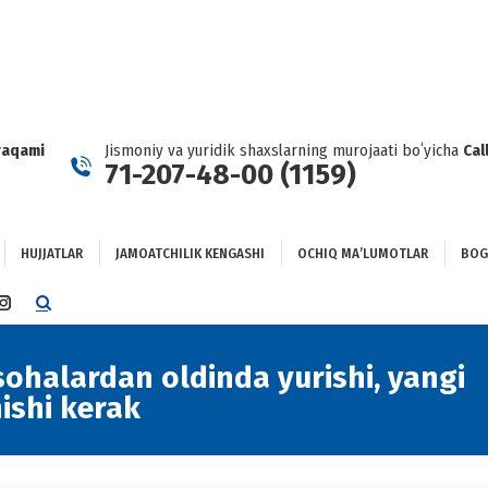
HUJJATLAR
JAMOATCHILIK KENGASHI
OCHIQ MAʼLUMOTLAR
GʻLANISH
raqami
Jismoniy va yuridik shaxslarning murojaati boʻyicha
Cal
71-207-48-00 (1159)
HUJJATLAR
JAMOATCHILIK KENGASHI
OCHIQ MAʼLUMOTLAR
BOG
TTER
INSTAGRAM
E
PAGE
NS
OPENS
sohalardan oldinda yurishi, yangi
Yo
IN
ishi kerak
NEW
DOW
WINDOW