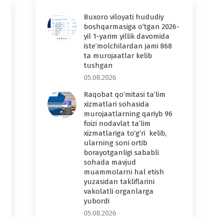
Buxoro viloyati hududiy
boshqarmasiga o‘tgan 2026-
yil 1-yarim yillik davomida
iste’molchilardan jami 868
ta murojaatlar kelib
tushgan
05.08.2026
Raqobat qo‘mitasi ta’lim
xizmatlari sohasida
murojaatlarning qariyb 96
foizi nodavlat ta’lim
xizmatlariga to‘g‘ri kelib,
ularning soni ortib
borayotganligi sababli
sohada mavjud
muammolarni hal etish
yuzasidan takliflarini
vakolatli organlarga
yubordi
05.08.2026