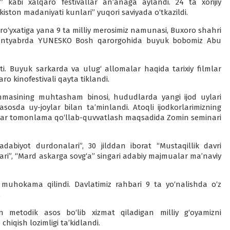
” kabi xalqaro festivallar an’anaga aylandi. 24 ta xorijiy
ston madaniyati kunlari” yuqori saviyada o‘tkazildi.
‘yxatiga yana 9 ta milliy merosimiz namunasi, Buxoro shahri
yil sentyabrda YUNЕSKO Bosh qarorgohida buyuk bobomiz Abu
i. Buyuk sarkarda va ulug‘ allomalar haqida tarixiy filmlar
ro kinofestivali qayta tiklandi.
shmasining muhtasham binosi, hududlarda yangi ijod uylari
 asosda uy-joylar bilan ta’minlandi. Atoqli ijodkorlarimizning
i har tomonlama qo‘llab-quvvatlash maqsadida Zomin seminari
adabiyot durdonalari”, 30 jilddan iborat “Mustaqillik davri
ari”, “Mard askarga sovg‘a” singari adabiy majmualar ma’naviy
r muhokama qilindi. Davlatimiz rahbari 9 ta yo‘nalishda o‘z
.
 metodik asos bo‘lib xizmat qiladigan milliy g‘oyamizni
chiqish lozimligi ta’kidlandi.