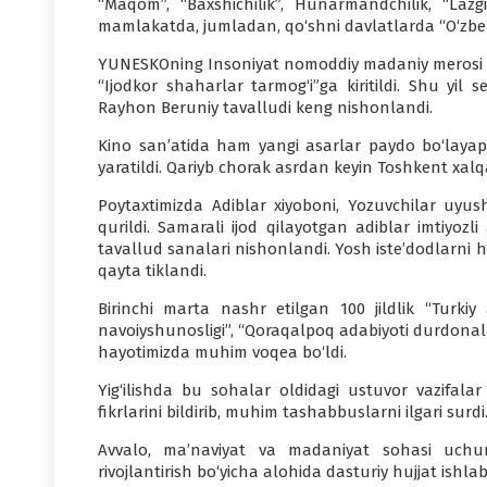
“Maqom”, “Baxshichilik”, Hunarmandchilik, “Lazgi
mamlakatda, jumladan, qo‘shni davlatlarda “O‘zbeki
YUNЕSKOning Insoniyat nomoddiy madaniy merosi ro
“Ijodkor shaharlar tarmog‘i”ga kiritildi. Shu 
Rayhon Beruniy tavalludi keng nishonlandi.
Kino san’atida ham yangi asarlar paydo bo‘layapt
yaratildi. Qariyb chorak asrdan keyin Toshkent xalqa
Poytaxtimizda Adiblar xiyoboni, Yozuvchilar uyu
qurildi. Samarali ijod qilayotgan adiblar imtiyozli
tavallud sanalari nishonlandi. Yosh iste’dodlarn
qayta tiklandi.
Birinchi marta nashr etilgan 100 jildlik “Turkiy 
navoiyshunosligi”, “Qoraqalpoq adabiyoti durdonal
hayotimizda muhim voqea bo‘ldi.
Yig‘ilishda bu sohalar oldidagi ustuvor vazifala
fikrlarini bildirib, muhim tashabbuslarni ilgari surdi
Avvalo, ma’naviyat va madaniyat sohasi uchun
rivojlantirish bo‘yicha alohida dasturiy hujjat ishlab 