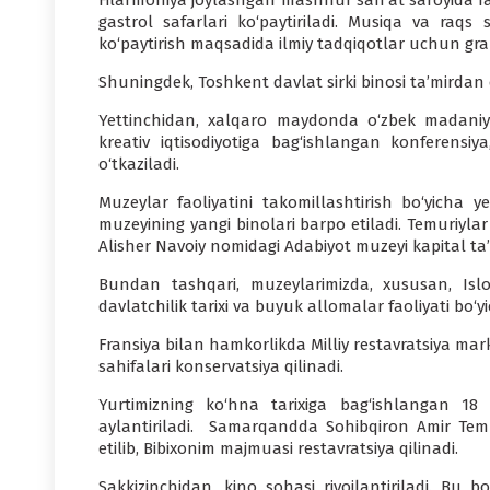
Filarmoniya joylashgan mashhur san’at saroyida fao
gastrol safarlari ko‘paytiriladi. Musiqa va raqs 
ko‘paytirish maqsadida ilmiy tadqiqotlar uchun grant
Shuningdek, Toshkent davlat sirki binosi ta’mirdan c
Yettinchidan, xalqaro maydonda o‘zbek madaniy d
kreativ iqtisodiyotiga bag‘ishlangan konferens
o‘tkaziladi.
Muzeylar faoliyatini takomillashtirish bo‘yicha y
muzeyining yangi binolari barpo etiladi. Temuriylar
Alisher Navoiy nomidagi Adabiyot muzeyi kapital ta’
Bundan tashqari, muzeylarimizda, xususan, Islom
davlatchilik tarixi va buyuk allomalar faoliyati bo‘yi
Fransiya bilan hamkorlikda Milliy restavratsiya mar
sahifalari konservatsiya qilinadi.
Yurtimizning ko‘hna tarixiga bag‘ishlangan 18
aylantiriladi. Samarqandda Sohibqiron Amir Temur
etilib, Bibixonim majmuasi restavratsiya qilinadi.
Sakkizinchidan, kino sohasi rivojlantiriladi. Bu b