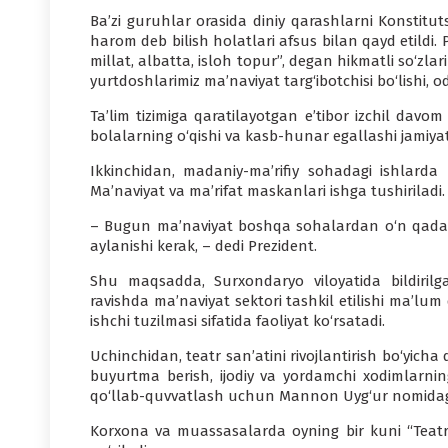
Ba’zi guruhlar orasida diniy qarashlarni Konstitut
harom deb bilish holatlari afsus bilan qayd etildi
millat, albatta, isloh topur”, degan hikmatli so‘zlar
yurtdoshlarimiz ma’naviyat targ‘ibotchisi bo‘lishi, o
Ta’lim tizimiga qaratilayotgan e’tibor izchil davom
bolalarning o‘qishi va kasb-hunar egallashi jamiyat
Ikkinchidan, madaniy-ma’rifiy sohadagi ishlarda
Ma’naviyat va ma’rifat maskanlari ishga tushiriladi.
– Bugun ma’naviyat boshqa sohalardan o‘n qadam 
aylanishi kerak, – dedi Prezident.
Shu maqsadda, Surxondaryo viloyatida bildiril
ravishda ma’naviyat sektori tashkil etilishi ma’lum 
ishchi tuzilmasi sifatida faoliyat ko‘rsatadi.
Uchinchidan, teatr san’atini rivojlantirish bo‘yicha
buyurtma berish, ijodiy va yordamchi xodimlarning
qo‘llab-quvvatlash uchun Mannon Uyg‘ur nomidagi m
Korxona va muassasalarda oyning bir kuni “Teatr k