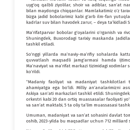
uyg‘oq qalbli ziyolilar, shoir va adiblar, san’at 
bilan maydonga chiqqanlar. Mamlakatimiz o‘z taraq
bizga jadid bobolarimiz kabi g‘arb ilm-fan yutuqla
kadrlar suv bilan havodek zarur, – deya ta’kidladi 
Ma’rifatparvar bobolar g‘oyalarini o‘rganish va rivo
Shuningdek, Buxorodagi tarixiy maskanda Jadidlar
tashkil etiladi.
So‘nggi yillarda ma’naviy-ma’rifiy sohalarda katt
quvvatlash maqsadli jamg‘armasi hamda Ijtimoiy-
Ma’naviyat va ma’rifat markazi tizimidagi xodimlar so
ko‘rildi.
“Madaniy faoliyat va madaniyat tashkilotlari 
ahamiyatga ega bo‘ldi. Milliy an’analarimizni a
Askiya san’ati markazlari tashkil etildi. Shuningde
orkestri kabi 20 dan ortiq muassasalar faoliyati yo‘l
va san’at maktabi, 5 ta oliy ta’lim muassasasi tashkil
Umuman, madaniyat va san’at sohasini davlat tomo
oshib, 2023-yilda bu maqsadlar uchun 712 milliard s