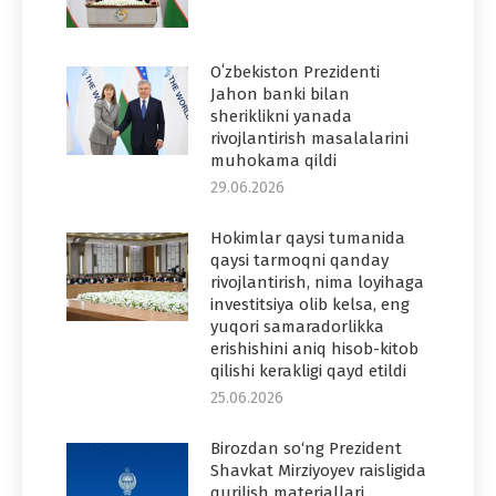
Oʻzbekiston Prezidenti
Jahon banki bilan
sheriklikni yanada
rivojlantirish masalalarini
muhokama qildi
29.06.2026
Hokimlar qaysi tumanida
qaysi tarmoqni qanday
rivojlantirish, nima loyihaga
investitsiya olib kelsa, eng
yuqori samaradorlikka
erishishini aniq hisob-kitob
qilishi kerakligi qayd etildi
25.06.2026
Birozdan so‘ng Prezident
Shavkat Mirziyoyev raisligida
qurilish materiallari