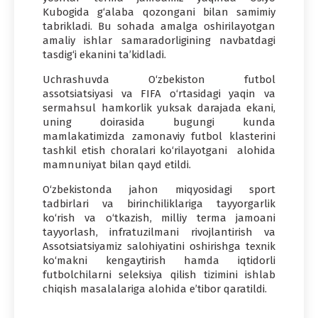
Kubogida g‘alaba qozongani bilan samimiy
tabrikladi. Bu sohada amalga oshirilayotgan
amaliy ishlar samaradorligining navbatdagi
tasdig‘i ekanini ta’kidladi.
Uchrashuvda O‘zbekiston futbol
assotsiatsiyasi va FIFA o‘rtasidagi yaqin va
sermahsul hamkorlik yuksak darajada ekani,
uning doirasida bugungi kunda
mamlakatimizda zamonaviy futbol klasterini
tashkil etish choralari ko‘rilayotgani alohida
mamnuniyat bilan qayd etildi.
O‘zbekistonda jahon miqyosidagi sport
tadbirlari va birinchiliklariga tayyorgarlik
ko‘rish va o‘tkazish, milliy terma jamoani
tayyorlash, infratuzilmani rivojlantirish va
Assotsiatsiyamiz salohiyatini oshirishga texnik
ko‘makni kengaytirish hamda iqtidorli
futbolchilarni seleksiya qilish tizimini ishlab
chiqish masalalariga alohida e’tibor qaratildi.