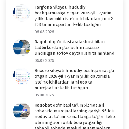
Farg‘ona viloyati hududiy
boshqarmasiga o‘tgan 2026-yil 1-yarim
yillik davomida iste’molchilardan jami 2
358 ta murojaatlar kelib tushgan
06.08.2026
Raqobat qo‘mitasi aralashuvi bilan
tadbirkordan gaz uchun asossiz
undirilgan to‘lov qaytarilishi ta’minlandi
06.08.2026
Buxoro viloyati hududiy boshqarmasiga
o‘tgan 2026-yil 1-yarim yillik davomida
iste’molchilardan jami 868 ta
murojaatlar kelib tushgan
05.08.2026
Raqobat qo‘mitasi ta’lim xizmatlari
sohasida murojaatlarning qariyb 96 foizi
nodavlat ta’lim xizmatlariga to‘g‘ri kelib,
ularning soni ortib borayotganligi
sababli sohada mavjud muammolarni