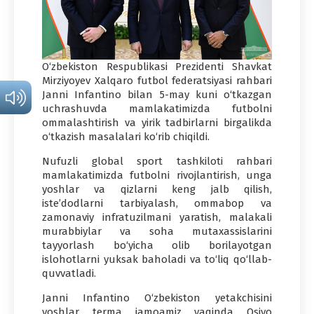
O‘zbekiston Respublikasi Prezidenti Shavkat
Mirziyoyev Xalqaro futbol federatsiyasi rahbari
Janni Infantino bilan 5-may kuni o‘tkazgan
uchrashuvda mamlakatimizda futbolni
ommalashtirish va yirik tadbirlarni birgalikda
o‘tkazish masalalari ko‘rib chiqildi.
Nufuzli global sport tashkiloti rahbari
mamlakatimizda futbolni rivojlantirish, unga
yoshlar va qizlarni keng jalb qilish,
iste’dodlarni tarbiyalash, ommabop va
zamonaviy infratuzilmani yaratish, malakali
murabbiylar va soha mutaxassislarini
tayyorlash bo‘yicha olib borilayotgan
islohotlarni yuksak baholadi va to‘liq qo‘llab-
quvvatladi.
Janni Infantino O‘zbekiston yetakchisini
yoshlar terma jamoamiz yaqinda Osiyo