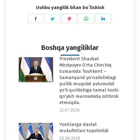
Ushbu yangilik bilan boʻlishish
Share
Share
Share
Share
Share
on
on
on
on
on
Facebook
Twitter
Pinterest
WhatsApp
LinkedIn
Boshqa yangiliklar
Prezident Shavkat
Mirziyoyev O‘rta Chirchiq
tumanida Toshkent –
Samarqand yo‘nalishidagi
pullik muqobil avtomobil
yo‘li qurilishiga tamal toshi
qo‘yish marosimida ishtirok
etmoqda.
22.07.2026
Yoshlarga davlat
mukofotlari topshirildi
30.06.2026