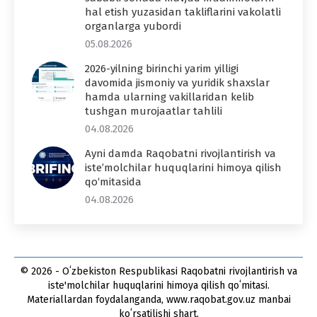
hal etish yuzasidan takliflarini vakolatli
organlarga yubordi
05.08.2026
2026-yilning birinchi yarim yilligi
davomida jismoniy va yuridik shaxslar
hamda ularning vakillaridan kelib
tushgan murojaatlar tahlili
04.08.2026
Ayni damda Raqobatni rivojlantirish va
iste’molchilar huquqlarini himoya qilish
qo‘mitasida
04.08.2026
© 2026 - Oʻzbekiston Respublikasi Raqobatni rivojlantirish va
iste'molchilar huquqlarini himoya qilish qoʻmitasi.
Materiallardan foydalanganda, www.raqobat.gov.uz manbai
koʻrsatilishi shart.