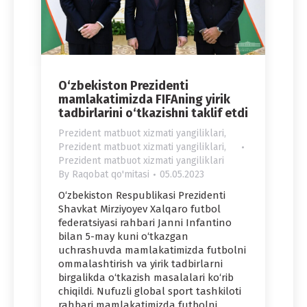
O‘zbekiston Prezidenti
mamlakatimizda FIFAning yirik
tadbirlarini o‘tkazishni taklif etdi
Prezident matbuot xizmati yangiliklari
,
Prezident matbuot xizmati yangiliklari
,
Prezident matbuot xizmati yangiliklari
By
Raqobat qo'mitasi
05.05.2023
O‘zbekiston Respublikasi Prezidenti
Shavkat Mirziyoyev Xalqaro futbol
federatsiyasi rahbari Janni Infantino
bilan 5-may kuni o‘tkazgan
uchrashuvda mamlakatimizda futbolni
ommalashtirish va yirik tadbirlarni
birgalikda o‘tkazish masalalari ko‘rib
chiqildi. Nufuzli global sport tashkiloti
rahbari mamlakatimizda futbolni