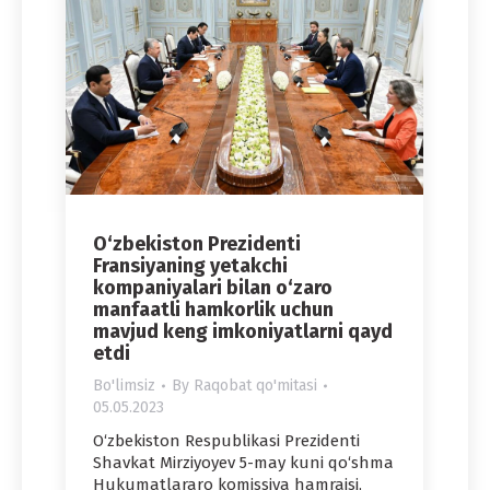
O‘zbekiston Prezidenti
Fransiyaning yetakchi
kompaniyalari bilan o‘zaro
manfaatli hamkorlik uchun
mavjud keng imkoniyatlarni qayd
etdi
Bo'limsiz
By
Raqobat qo'mitasi
05.05.2023
O‘zbekiston Respublikasi Prezidenti
Shavkat Mirziyoyev 5-may kuni qo‘shma
Hukumatlararo komissiya hamraisi,