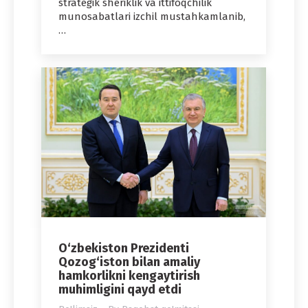
strategik sheriklik va ittifoqchilik
munosabatlari izchil mustahkamlanib,
…
O‘zbekiston Prezidenti
Qozog‘iston bilan amaliy
hamkorlikni kengaytirish
muhimligini qayd etdi