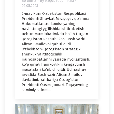
Bo'limsiz
By
Raqobat qo'mitasi
05.05.2023
5-may kuni O‘zbekiston Respublikasi
Prezidenti Shavkat Mirziyoyev qo‘shma
Hukumatlararo komissiyaning
navbatdagi yig‘ilishida ishtirok etish
uchun mamlakatimizda bo‘lib turgan
Qozog‘iston Respublikasi Bosh vaziri
Alixan Smailovni qabul qildi.
O‘zbekiston-Qozog‘iston strategik
sheriklik va ittifoqchilik
munosabatlarini yanada rivojlantirish,
ko‘p qirrali hamkorlikni kengaytirish
masalalari ko‘rib chiqildi. Uchrashuv
avvalida Bosh vazir Alixan Smailov
davlatimiz rahbariga Qozog‘iston
Prezidenti Qasim-Jomart Toqayevning
samimiy salomi…