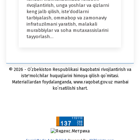
rivojlantirish, unga yoshlar va qizlarni
keng jalb qilish, iste’dodlarni
tarbiyalash, ommabop va zamonaviy
infratuzilmani yaratish, malakali
murabbiylar va soha mutaxassislarini
tayyorlash…
© 2026 - Oʻzbekiston Respublikasi Raqobatni rivojlantirish va
iste'molchilar huquqlarini himoya qilish qoʻmitasi.
Materiallardan foydalanganda, www.raqobat.gov.uz manbai
koʻrsatilishi shart.