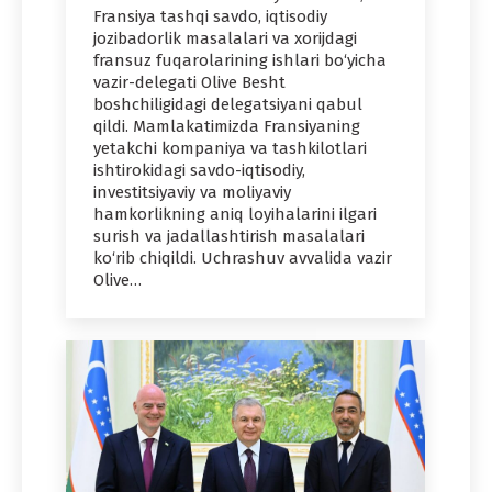
Fransiya tashqi savdo, iqtisodiy
jozibadorlik masalalari va xorijdagi
fransuz fuqarolarining ishlari bo‘yicha
vazir-delegati Olive Besht
boshchiligidagi delegatsiyani qabul
qildi. Mamlakatimizda Fransiyaning
yetakchi kompaniya va tashkilotlari
ishtirokidagi savdo-iqtisodiy,
investitsiyaviy va moliyaviy
hamkorlikning aniq loyihalarini ilgari
surish va jadallashtirish masalalari
ko‘rib chiqildi. Uchrashuv avvalida vazir
Olive…