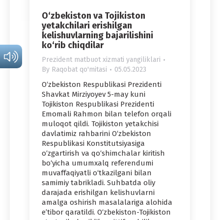
O‘zbekiston va Tojikiston
yetakchilari erishilgan
kelishuvlarning bajarilishini
ko‘rib chiqdilar
Prezident matbuot xizmati yangiliklari
By
Raqobat qo'mitasi
05.05.2023
O‘zbekiston Respublikasi Prezidenti
Shavkat Mirziyoyev 5-may kuni
Tojikiston Respublikasi Prezidenti
Emomali Rahmon bilan telefon orqali
muloqot qildi. Tojikiston yetakchisi
davlatimiz rahbarini O‘zbekiston
Respublikasi Konstitutsiyasiga
o‘zgartirish va qo‘shimchalar kiritish
bo‘yicha umumxalq referendumi
muvaffaqiyatli o‘tkazilgani bilan
samimiy tabrikladi. Suhbatda oliy
darajada erishilgan kelishuvlarni
amalga oshirish masalalariga alohida
e’tibor qaratildi. O‘zbekiston-Tojikiston