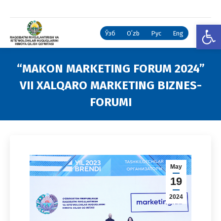
Open
Ўзб
Oʻzb
Рус
Eng
“MAKON MARKETING FORUM 2024”
VII XALQARO MARKETING BIZNES-
FORUMI
You are here:
May
19
2024