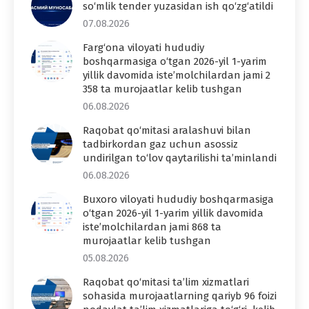
so‘mlik tender yuzasidan ish qo‘zg‘atildi
07.08.2026
Farg‘ona viloyati hududiy
boshqarmasiga o‘tgan 2026-yil 1-yarim
yillik davomida iste’molchilardan jami 2
358 ta murojaatlar kelib tushgan
06.08.2026
Raqobat qo‘mitasi aralashuvi bilan
tadbirkordan gaz uchun asossiz
undirilgan to‘lov qaytarilishi ta’minlandi
06.08.2026
Buxoro viloyati hududiy boshqarmasiga
o‘tgan 2026-yil 1-yarim yillik davomida
iste’molchilardan jami 868 ta
murojaatlar kelib tushgan
05.08.2026
Raqobat qo‘mitasi ta’lim xizmatlari
sohasida murojaatlarning qariyb 96 foizi