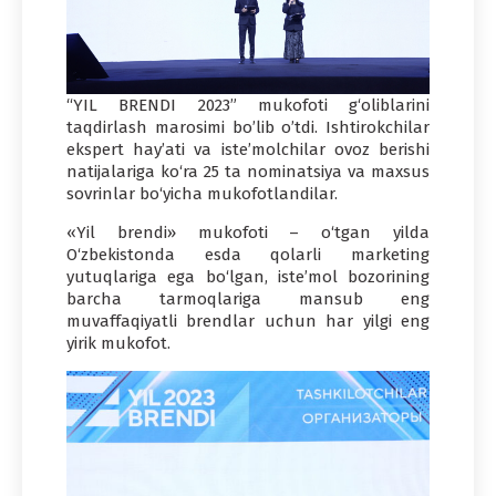
“YIL BRENDI 2023” mukofoti g‘oliblarini
taqdirlash marosimi bo’lib o’tdi. Ishtirokchilar
ekspert hay’ati va iste’molchilar ovoz berishi
natijalariga ko‘ra 25 ta nominatsiya va maxsus
sovrinlar bo‘yicha mukofotlandilar.
«Yil brendi» mukofoti – o‘tgan yilda
O‘zbekistonda esda qolarli marketing
yutuqlariga ega bo‘lgan, iste’mol bozorining
barcha tarmoqlariga mansub eng
muvaffaqiyatli brendlar uchun har yilgi eng
yirik mukofot.