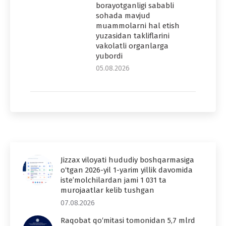
borayotganligi sababli
sohada mavjud
muammolarni hal etish
yuzasidan takliflarini
vakolatli organlarga
yubordi
05.08.2026
Jizzax viloyati hududiy boshqarmasiga
o‘tgan 2026-yil 1-yarim yillik davomida
iste’molchilardan jami 1 031 ta
murojaatlar kelib tushgan
07.08.2026
Raqobat qo‘mitasi tomonidan 5,7 mlrd