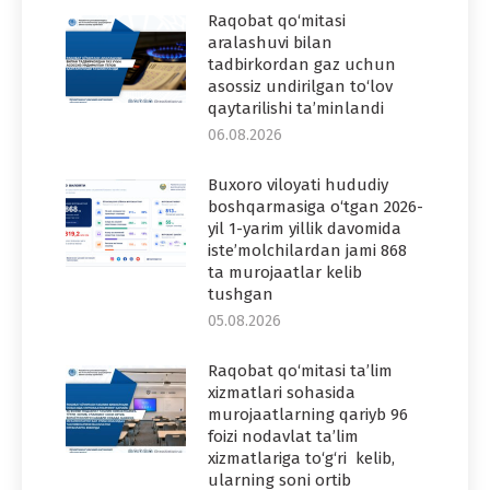
Raqobat qo‘mitasi
aralashuvi bilan
tadbirkordan gaz uchun
asossiz undirilgan to‘lov
qaytarilishi ta’minlandi
06.08.2026
Buxoro viloyati hududiy
boshqarmasiga o‘tgan 2026-
yil 1-yarim yillik davomida
iste’molchilardan jami 868
ta murojaatlar kelib
tushgan
05.08.2026
Raqobat qo‘mitasi ta’lim
xizmatlari sohasida
murojaatlarning qariyb 96
foizi nodavlat ta’lim
xizmatlariga to‘g‘ri kelib,
ularning soni ortib