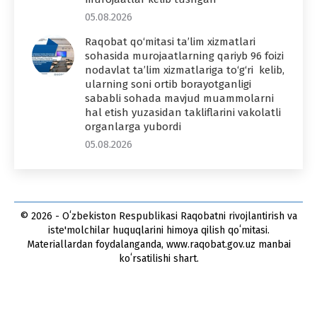
05.08.2026
Raqobat qo‘mitasi ta’lim xizmatlari
sohasida murojaatlarning qariyb 96 foizi
nodavlat ta’lim xizmatlariga to‘g‘ri kelib,
ularning soni ortib borayotganligi
sababli sohada mavjud muammolarni
hal etish yuzasidan takliflarini vakolatli
organlarga yubordi
05.08.2026
© 2026 - Oʻzbekiston Respublikasi Raqobatni rivojlantirish va
iste'molchilar huquqlarini himoya qilish qoʻmitasi.
Materiallardan foydalanganda, www.raqobat.gov.uz manbai
koʻrsatilishi shart.