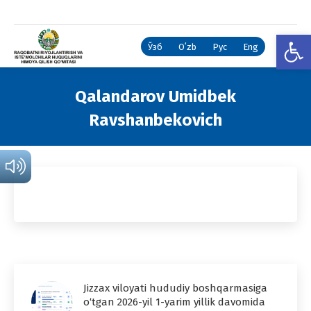
Open
Ўзб
Oʻzb
Рус
Eng
Qalandarov Umidbek
Ravshanbekovich
You are here:
Jizzax viloyati hududiy boshqarmasiga
o‘tgan 2026-yil 1-yarim yillik davomida