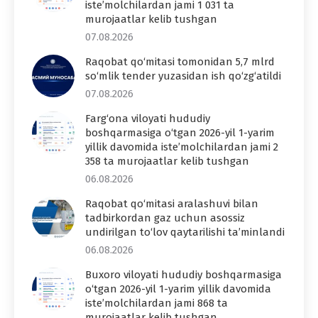
iste’molchilardan jami 1 031 ta
murojaatlar kelib tushgan
07.08.2026
Raqobat qo‘mitasi tomonidan 5,7 mlrd
so‘mlik tender yuzasidan ish qo‘zg‘atildi
07.08.2026
Farg‘ona viloyati hududiy
boshqarmasiga o‘tgan 2026-yil 1-yarim
yillik davomida iste’molchilardan jami 2
358 ta murojaatlar kelib tushgan
06.08.2026
Raqobat qo‘mitasi aralashuvi bilan
tadbirkordan gaz uchun asossiz
undirilgan to‘lov qaytarilishi ta’minlandi
06.08.2026
Buxoro viloyati hududiy boshqarmasiga
o‘tgan 2026-yil 1-yarim yillik davomida
iste’molchilardan jami 868 ta
murojaatlar kelib tushgan