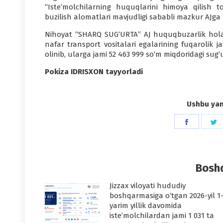
“Iste’molchilarning huquqlarini himoya qilish to
buzilish alomatlari mavjudligi sababli mazkur AJga n
Nihoyat “SHARQ SUG‘URTA” AJ huquqbuzarlik holatla
nafar transport vositalari egalarining fuqarolik j
olinib, ularga jami 52 463 999 so‘m miqdoridagi sug‘urt
Pokiza IDRISXON tayyorladi
Ushbu yang
Share
S
on
o
Faceboo
T
Boshq
Jizzax viloyati hududiy
boshqarmasiga o‘tgan 2026-yil 1
yarim yillik davomida
iste’molchilardan jami 1 031 ta