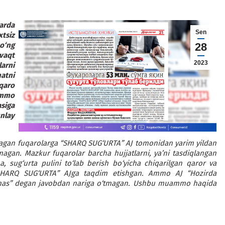
larda
Sen
tsiz
o‘ng
28
vaqt
2023
arni
atni
qaro
Ammo
siga
nlay
chragan fuqarolarga “SHARQ SUG‘URTA” AJ tomonidan yarim yildan
nmagan. Mazkur fuqarolar barcha hujjatlarni, ya’ni tasdiqlangan
, sug‘urta pulini to‘lab berish bo‘yicha chiqarilgan qaror va
i “SHARQ SUG‘URTA” AJga taqdim etishgan. Ammo AJ “Hozirda
 emas” degan javobdan nariga o‘tmagan. Ushbu muammo haqida