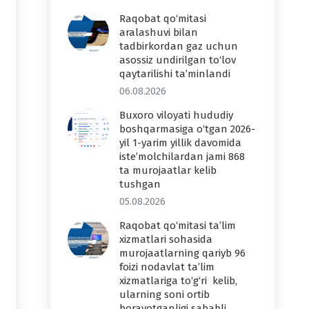
Raqobat qo‘mitasi
aralashuvi bilan
tadbirkordan gaz uchun
asossiz undirilgan to‘lov
qaytarilishi ta’minlandi
06.08.2026
Buxoro viloyati hududiy
boshqarmasiga o‘tgan 2026-
yil 1-yarim yillik davomida
iste’molchilardan jami 868
ta murojaatlar kelib
tushgan
05.08.2026
Raqobat qo‘mitasi ta’lim
xizmatlari sohasida
murojaatlarning qariyb 96
foizi nodavlat ta’lim
xizmatlariga to‘g‘ri kelib,
ularning soni ortib
borayotganligi sababli