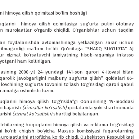
i himoya qilish qo‘mitasi bo‘lim boshlig‘i
uqlarini himoya qilish qo‘mitasiga sug‘urta pulini ololmay
n murojaatlar o‘rganib chiqildi. O‘rganishlar uchun taqdim
sidan foydalanishda avtomashinaga yetkazilgan zarar uchun
rilmaganligi ma’lum bo‘ldi. Qo‘mitaga “SHARQ SUG‘URTA” AJ
 xizmat ko‘rsatuvchi jamiyatning hisob-raqamiga inkasso
otgani ham keltirilgan.
sining 2008-yil 24-iyundagi 141-son qarori 4-ilovasi bilan
arolik javobgarligini majburiy sug‘urta qilish” qoidalari 66-
ovchining sug‘urta tovonini to‘lash to‘g‘risidagi qarori qabul
amalga oshirilishi lozim.
uqlarini himoya qilish to‘g‘risida”gi Qonunining 19-moddasi
ni bajarish
(xizmatlar ko‘rsatish)
qoidalarida yoki shartnomada
arishi
(xizmat ko‘rsatishi)
shartligi belgilangan.
lchilarning huquqlarini himoya qilish va reklama to‘g‘risidagi
ni ko‘rib chiqish bo‘yicha Maxsus komissiyasi fuqarolarning
rojaatlarini atroflicha ko‘rib chiqdi. O‘zbekiston Respublikasi