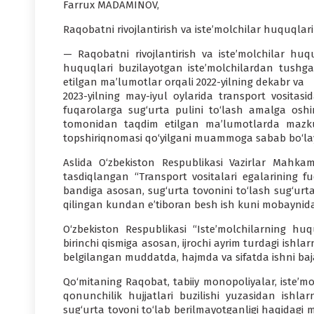
Farrux MADAMINOV,
Raqobatni rivojlantirish va iste’molchilar huquqlarin
— Raqobatni rivojlantirish va iste’molchilar huq
huquqlari buzilayotgan iste’molchilardan tushga
etilgan ma’lumotlar orqali 2022-yilning dekabr va
2023-yilning may-iyul oylarida transport vosita
fuqarolarga sug‘urta pulini to‘lash amalga oshi
tomonidan taqdim etilgan ma’lumotlarda mazkur
topshiriqnomasi qo‘yilgani muammoga sabab bo‘lay
Aslida O‘zbekiston Respublikasi Vazirlar Mahkama
tasdiqlangan “Transport vositalari egalarining fuq
bandiga asosan, sug‘urta tovonini to‘lash sug‘urtal
qilingan kundan e’tiboran besh ish kuni mobaynida 
O‘zbekiston Respublikasi “Iste’molchilarning huq
birinchi qismiga asosan, ijrochi ayrim turdagi ishlar
belgilangan muddatda, hajmda va sifatda ishni baj
Qo‘mitaning Raqobat, tabiiy monopoliyalar, iste’mo
qonunchilik hujjatlari buzilishi yuzasidan ishlar
sug‘urta tovoni to‘lab berilmayotganligi haqidagi mu