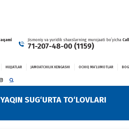
HUJJATLAR
JAMOATCHILIK KENGASHI
OCHIQ MAʼLUMOTLAR
GʻLANISH
raqami
Jismoniy va yuridik shaxslarning murojaati boʻyicha
Cal
71-207-48-00 (1159)
HUJJATLAR
JAMOATCHILIK KENGASHI
OCHIQ MAʼLUMOTLAR
BOG
TTER
INSTAGRAM
E
PAGE
NS
OPENS
YAQIN SUG‘URTA TO‘LOVLARI
IN
NEW
DOW
WINDOW