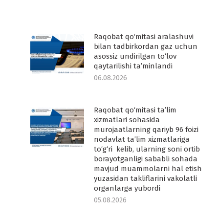
Raqobat qo‘mitasi aralashuvi
-
bilan tadbirkordan gaz uchun
asossiz undirilgan to‘lov
qaytarilishi ta’minlandi
06.08.2026
Raqobat qo‘mitasi ta’lim
-
xizmatlari sohasida
murojaatlarning qariyb 96 foizi
nodavlat ta’lim xizmatlariga
to‘g‘ri kelib, ularning soni ortib
borayotganligi sababli sohada
mavjud muammolarni hal etish
yuzasidan takliflarini vakolatli
organlarga yubordi
05.08.2026