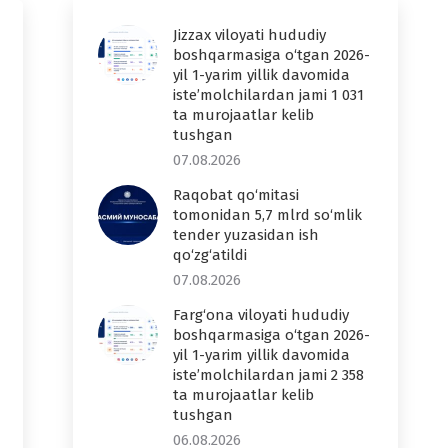
Jizzax viloyati hududiy
boshqarmasiga o‘tgan 2026-
yil 1-yarim yillik davomida
iste’molchilardan jami 1 031
ta murojaatlar kelib
tushgan
07.08.2026
Raqobat qo‘mitasi
tomonidan 5,7 mlrd so‘mlik
tender yuzasidan ish
qo‘zg‘atildi
07.08.2026
Farg‘ona viloyati hududiy
boshqarmasiga o‘tgan 2026-
yil 1-yarim yillik davomida
iste’molchilardan jami 2 358
ta murojaatlar kelib
tushgan
06.08.2026