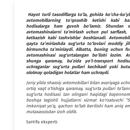
Hayot turli tasodiflarga to‘la, gohida ko‘cha-ko‘y
avtomobillarning to‘qnashib ketishi kabi bax
hodisalarga ham guvoh bo‘lamiz. Shundan s
avtomashinalarni ta’mirlash uchun pul sarflash, 
ketkazish kabi tashvishlar boshlanadi. Avtomobill
qayta ta’mirlashda sug‘urta to‘lovlari moddiy jih
birmuncha ta’minlaydi. Albatta, buning uchun fu
avtomashinasi sug‘urtalangan bo‘lishi lozim. 
shunga qaramay, ba’zida yo‘l-transport hodisa
uchraganlar sug‘urta pullari kechikadi yoki butu
ololmay qoladigan holatlar ham uchraydi.
Joriy yilda shaxsiy avtomobillari bilan avariyaga u
ortiq vaqt o‘tishiga qaramay, sug‘urta pullari to‘la
sug‘urta hodisasi tan olingani haqidagi bayonnoma
boshqa tegishli hujjatlarni xizmat ko‘rsatuvch
imkoniyat yo‘q, qachon to‘lab berilishi ham aniq
mutaxassisdan izoh oldik.
SaHIfa eksperti: