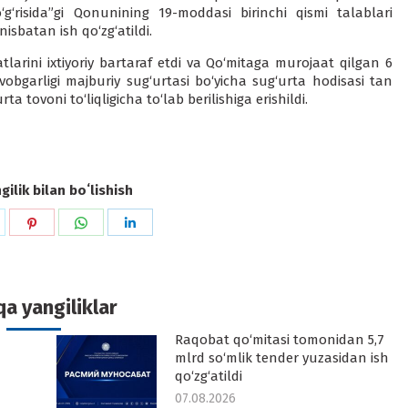
‘g‘risida”gi Qonunining 19-moddasi birinchi qismi talablari
isbatan ish qo‘zg‘atildi.
rini ixtiyoriy bartaraf etdi va Qo‘mitaga murojaat qilgan 6
avobgarligi majburiy sug‘urtasi bo‘yicha sug‘urta hodisasi tan
a tovoni to‘liqligicha to‘lab berilishiga erishildi.
ilik bilan boʻlishish
hare
Share
Share
Share
n
on
on
on
k
witter
Pinterest
WhatsApp
LinkedIn
a yangiliklar
Raqobat qo‘mitasi tomonidan 5,7
-
mlrd so‘mlik tender yuzasidan ish
qo‘zg‘atildi
07.08.2026