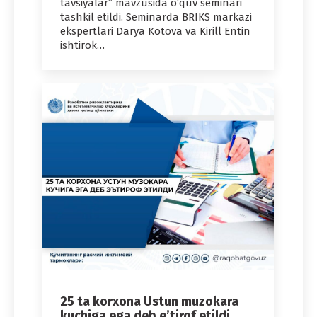
tavsiyalar” mavzusida o‘quv seminari
tashkil etildi. Seminarda BRIKS markazi
ekspertlari Darya Kotova va Kirill Entin
ishtirok…
25 ta korxona Ustun muzokara
kuchiga ega deb e’tirof etildi