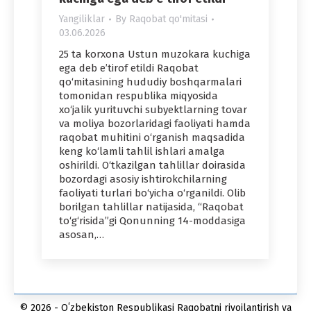
Yangiliklar
By
Raqobat qo'mitasi
03.06.2026
25 ta korxona Ustun muzokara kuchiga
ega deb e’tirof etildi Raqobat
qo‘mitasining hududiy boshqarmalari
tomonidan respublika miqyosida
xo‘jalik yurituvchi subyektlarning tovar
va moliya bozorlaridagi faoliyati hamda
raqobat muhitini o‘rganish maqsadida
keng ko‘lamli tahlil ishlari amalga
oshirildi. O‘tkazilgan tahlillar doirasida
bozordagi asosiy ishtirokchilarning
faoliyati turlari bo‘yicha o‘rganildi. Olib
borilgan tahlillar natijasida, “Raqobat
to‘g‘risida”gi Qonunning 14-moddasiga
asosan,…
© 2026 - Oʻzbekiston Respublikasi Raqobatni rivojlantirish va