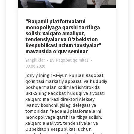
“Raqamli platformalarni
monopoliyaga qarshi tartibga
solish: xalqaro amaliyot,
tendensiyalar va O‘zbekiston
Respublikasi uchun tavsiyalar”
mavzusida o‘quv seminar
Yangiliklar
By
Raqobat qo'mitasi
03.06.2026
Joriy yilning 1–3-iyun kunlari Raqobat
qo‘mitasi markaziy apparati va hududiy
boshqarmalari xodimlari ishtirokida
BRIKSning Raqobat huquqi va siyosati
xalqaro markazi direktori Aleksey
Ivanov boshchiligidagi delegatsiya
tomonidan “Raqamli platformalarni
monopoliyaga qarshi tartibga solish:
xalqaro amaliyot, tendensiyalar va
O‘zbekiston Respublikasi uchun