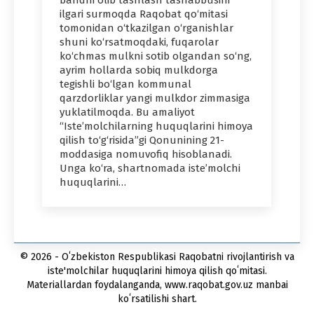
bandni olib tashlash tashabbusini
ilgari surmoqda Raqobat qo‘mitasi
tomonidan o‘tkazilgan o‘rganishlar
shuni ko‘rsatmoqdaki, fuqarolar
ko‘chmas mulkni sotib olgandan so‘ng,
ayrim hollarda sobiq mulkdorga
tegishli bo‘lgan kommunal
qarzdorliklar yangi mulkdor zimmasiga
yuklatilmoqda. Bu amaliyot
“Iste’molchilarning huquqlarini himoya
qilish to‘g‘risida”gi Qonunining 21-
moddasiga nomuvofiq hisoblanadi.
Unga ko‘ra, shartnomada iste’molchi
huquqlarini…
© 2026 - Oʻzbekiston Respublikasi Raqobatni rivojlantirish va
iste'molchilar huquqlarini himoya qilish qoʻmitasi.
Materiallardan foydalanganda, www.raqobat.gov.uz manbai
koʻrsatilishi shart.