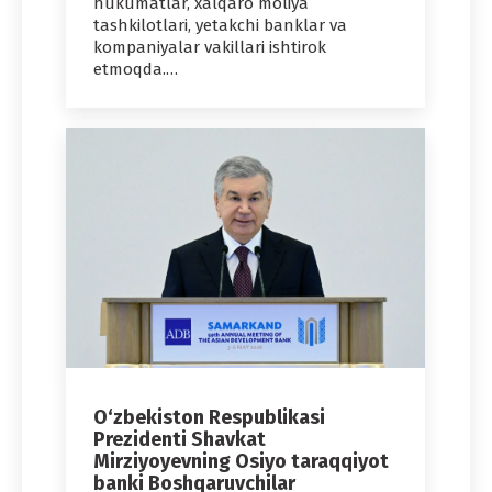
hukumatlar, xalqaro moliya
tashkilotlari, yetakchi banklar va
kompaniyalar vakillari ishtirok
etmoqda.…
O‘zbekiston Respublikasi
Prezidenti Shavkat
Mirziyoyevning Osiyo taraqqiyot
banki Boshqaruvchilar