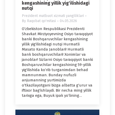
kengashining yillik yig‘ilishidagi
nutqi
Prezident matbuot xizmati yangiliklari
By
Raqobat qo'mitasi
04.05.2026
O‘zbekiston Respublikasi Prezidenti
Shavkat Mirziyoyevning Osiyo taraqqiyot
banki Boshqaruvchilar kengashining
yillik yig‘ilishidagi nutqi Hurmatli
Masato Kanda Janoblari! Hurmatli
bank boshqaruvchilari! Xonimlar va
janoblar! Sizlarni Osiyo taraqqiyot banki
Boshqaruvchilar kengashining 59-yillik
yig‘ilishida ko‘rib turganimdan behad
mamnunman. Bunday nufuzli
anjumanning yurtimizda
o‘tkazilayotgani bizga albatta g‘urur va
iftixor bag‘ishlaydi. Bir necha ming yillik
tarixga ega, Buyuk ipak yo‘lining…