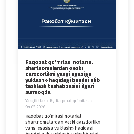
Raqobat qo‘mitasi notarial
shartnomalardan «eski
qarzdorlikni yangi egasiga
yuklash» haqidagi bandni olib
tashlash tashabbusini ilgari
surmoqda
Yangiliklar
By
Raqobat qo'mitasi
04.05.2026
Raqobat qo‘mitasi notarial
shartnomalardan «eski qarzdorlikni
yangi egasiga yuklash» haqidagi