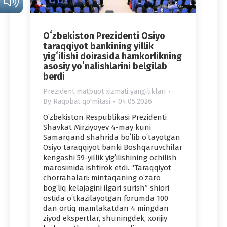
Oʻzbekiston Prezidenti Osiyo
taraqqiyot bankining yillik
yigʻilishi doirasida hamkorlikning
asosiy yoʻnalishlarini belgilab
berdi
Prezident matbuot xizmati yangiliklari
By
Raqobat qo'mitasi
04.05.2026
Oʻzbekiston Respublikasi Prezidenti
Shavkat Mirziyoyev 4-may kuni
Samarqand shahrida boʻlib oʻtayotgan
Osiyo taraqqiyot banki Boshqaruvchilar
kengashi 59-yillik yigʻilishining ochilish
marosimida ishtirok etdi. “Taraqqiyot
chorrahalari: mintaqaning oʻzaro
bogʻliq kelajagini ilgari surish” shiori
ostida oʻtkazilayotgan forumda 100
dan ortiq mamlakatdan 4 mingdan
ziyod ekspertlar, shuningdek, xorijiy